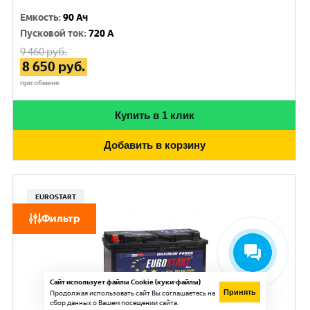
Емкость
:
90 Ач
Пусковой ток
:
720 A
9 460
руб.
8 650
руб.
при обмене
Купить в 1 клик
Добавить в корзину
EUROSTART
Фильтр
Сайт использует файлы Cookie (куки-файлы)
Принять
Продолжая использовать сайт Вы соглашаетесь на
сбор данных о Вашем посещении сайта.