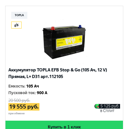
TOPLA
Аккумулятор TOPLA EFB Stop & Go (105 Ач, 12 V)
Прямая, L+ D31 арт.112105
Емкость
:
105 Ач
Пусковой ток
:
900 A
20 500
руб.
19 555
руб.
5 125
руб.
в Сплит
при обмене
Купить в 1 клик