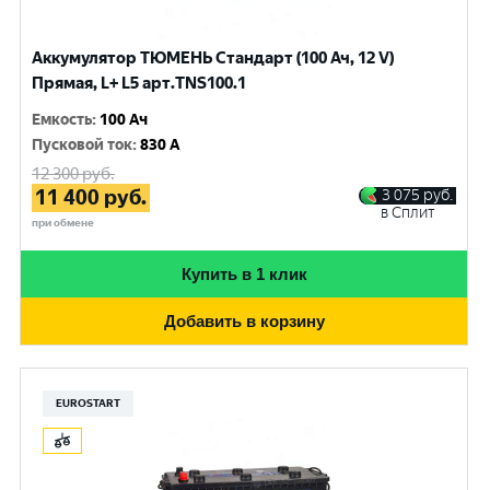
Аккумулятор ТЮМЕНЬ Стандарт (100 Ач, 12 V)
Прямая, L+ L5 арт.TNS100.1
Емкость
:
100 Ач
Пусковой ток
:
830 A
12 300
руб.
11 400
руб.
3 075
руб.
в Сплит
при обмене
Купить в 1 клик
Добавить в корзину
EUROSTART