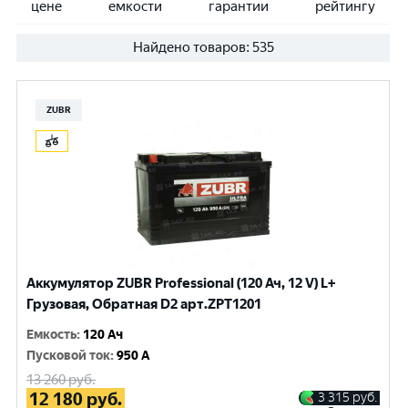
цене
емкости
гарантии
рейтингу
Найдено товаров:
535
ZUBR
Аккумулятор ZUBR Professional (120 Ач, 12 V) L+
Грузовая, Обратная D2 арт.ZPT1201
Емкость
:
120 Ач
Пусковой ток
:
950 A
13 260
руб.
12 180
руб.
3 315
руб.