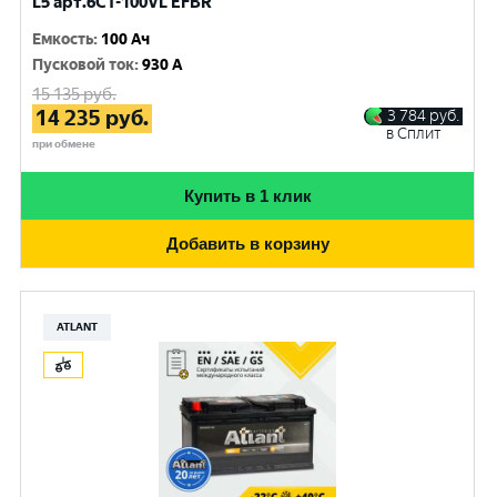
L5 арт.6СТ-100VL EFBR
Емкость
:
100 Ач
Пусковой ток
:
930 A
15 135
руб.
14 235
руб.
3 784
руб.
в Сплит
при обмене
Купить в 1 клик
Добавить в корзину
ATLANT