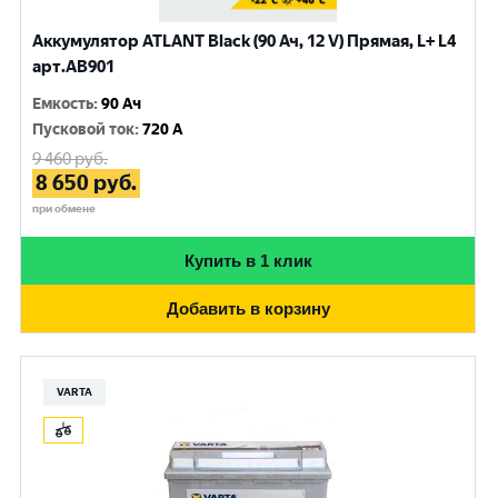
Аккумулятор ATLANT Black (90 Ач, 12 V) Прямая, L+ L4
арт.AB901
Емкость
:
90 Ач
Пусковой ток
:
720 A
9 460
руб.
8 650
руб.
при обмене
Купить в 1 клик
Добавить в корзину
VARTA