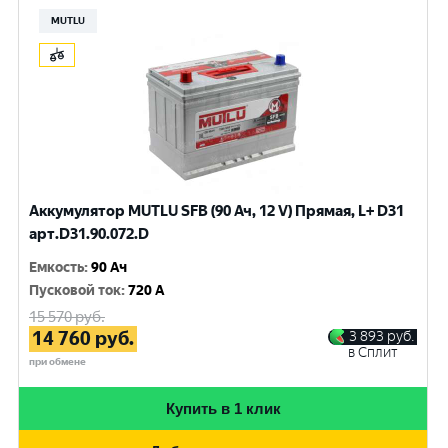
MUTLU
Аккумулятор MUTLU SFB (90 Ач, 12 V) Прямая, L+ D31
арт.D31.90.072.D
Емкость
:
90 Ач
Пусковой ток
:
720 A
15 570
руб.
14 760
руб.
3 893
руб.
в Сплит
при обмене
Купить в 1 клик