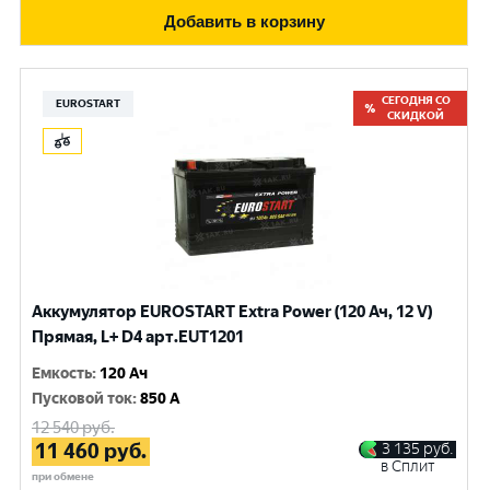
Добавить в корзину
СЕГОДНЯ СО
EUROSTART
СКИДКОЙ
Аккумулятор EUROSTART Extra Power (120 Ач, 12 V)
Прямая, L+ D4 арт.EUT1201
Емкость
:
120 Ач
Пусковой ток
:
850 A
12 540
руб.
11 460
руб.
3 135
руб.
в Сплит
при обмене