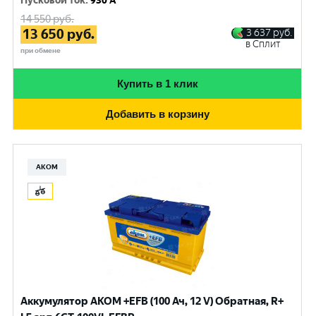
Пусковой ток
:
930 A
14 550
руб.
13 650
руб.
3 637
руб.
в Сплит
при обмене
Купить в 1 клик
Добавить в корзину
АКОМ
Аккумулятор AKOM +EFB (100 Ач, 12 V) Обратная, R+