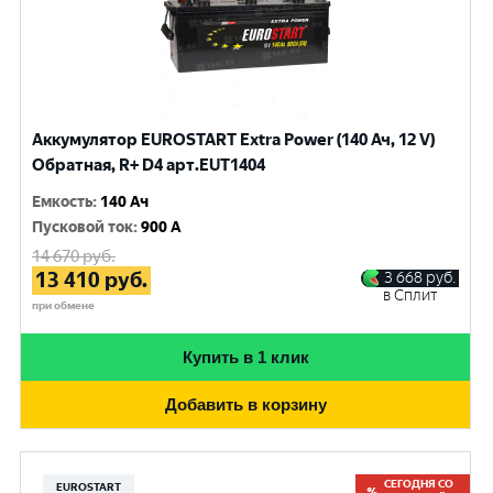
Аккумулятор EUROSTART Extra Power (140 Ач, 12 V)
Обратная, R+ D4 арт.EUT1404
Емкость
:
140 Ач
Пусковой ток
:
900 A
14 670
руб.
13 410
руб.
3 668
руб.
в Сплит
при обмене
Купить в 1 клик
Добавить в корзину
СЕГОДНЯ СО
EUROSTART