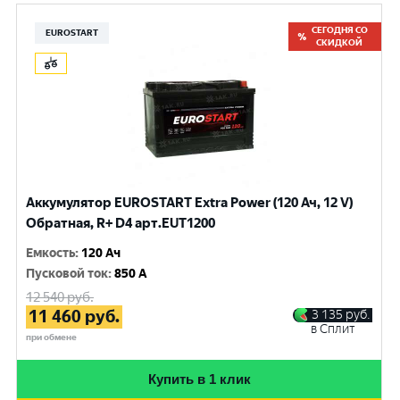
СЕГОДНЯ СО
EUROSTART
СКИДКОЙ
Аккумулятор EUROSTART Extra Power (120 Ач, 12 V)
Обратная, R+ D4 арт.EUT1200
Емкость
:
120 Ач
Пусковой ток
:
850 A
12 540
руб.
11 460
руб.
3 135
руб.
в Сплит
при обмене
Купить в 1 клик