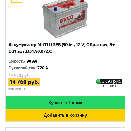
Аккумулятор MUTLU SFB (90 Ач, 12 V) Обратная, R+
D31 арт.D31.90.072.C
Емкость
:
90 Ач
Пусковой ток
:
720 A
15 570
руб.
14 760
руб.
3 893
руб.
в Сплит
при обмене
Купить в 1 клик
Добавить в корзину