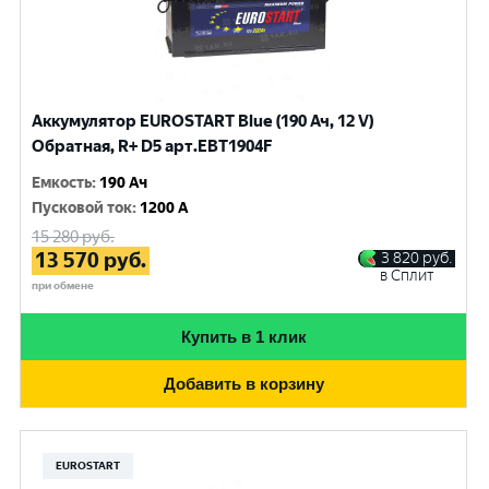
Аккумулятор EUROSTART Blue (190 Ач, 12 V)
Обратная, R+ D5 арт.EBT1904F
Емкость
:
190 Ач
Пусковой ток
:
1200 A
15 280
руб.
13 570
руб.
3 820
руб.
в Сплит
при обмене
Купить в 1 клик
Добавить в корзину
EUROSTART