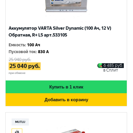
Аккумулятор VARTA Silver Dynamic (100 Ач, 12 V)
Обратная, R+ L5 арт.533105
Емкость
:
100 Ач
Пусковой ток
:
830 A
25 940
руб.
25 040
руб.
6 485
руб.
в Сплит
при обмене
Купить в 1 клик
Добавить в корзину
MUTLU