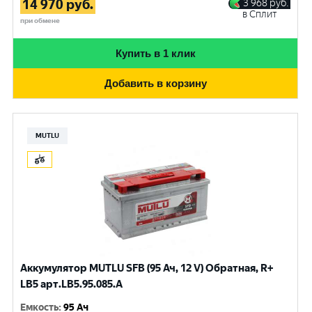
14 970
руб.
3 968
руб.
в Сплит
при обмене
Купить в 1 клик
Добавить в корзину
MUTLU
Аккумулятор MUTLU SFB (95 Ач, 12 V) Обратная, R+
LB5 арт.LВ5.95.085.A
Емкость
:
95 Ач