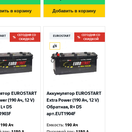
вить в корзину
Добавить в корзину
СЕГОДНЯ СО
СЕГОДНЯ СО
TART
EUROSTART
СКИДКОЙ
СКИДКОЙ
лятор EUROSTART
Аккумулятор EUROSTART
wer (190 Ач, 12 V)
Extra Power (190 Ач, 12 V)
 L+ D5
Обратная, R+ D5
1903F
арт.EUT1904F
190 Ач
Емкость
:
190 Ач
й ток
:
1150 A
Пусковой ток
:
1150 A