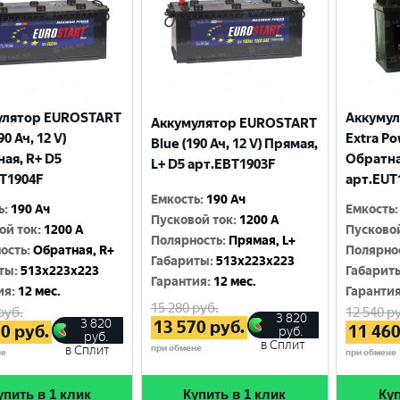
улятор EUROSTART
Аккуму
Аккумулятор EUROSTART
90 Ач, 12 V)
Extra Po
Blue (190 Ач, 12 V) Прямая,
ая, R+ D5
Обратна
L+ D5 арт.EBT1903F
T1904F
арт.EUT
Емкость
:
190 Ач
ь
:
190 Ач
Емкость
:
Пусковой ток
:
1200 A
ой ток
:
1200 A
Пусково
Полярность
:
Прямая, L+
ость
:
Обратная, R+
Полярно
Габариты
:
513x223x223
ты
:
513x223x223
Габарит
Гарантия
:
12 мес.
ия
:
12 мес.
Гаранти
15 280
руб.
руб.
12 540
ру
3 820
3 820
13 570
руб.
70
руб.
11 46
руб.
руб.
в Сплит
при обмене
в Сплит
не
при обмене
упить в 1 клик
Купить в 1 клик
Куп