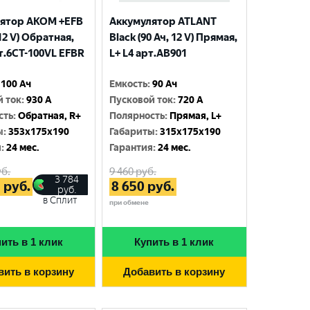
ятор AKOM +EFB
Аккумулятор ATLANT
 12 V) Обратная,
Black (90 Ач, 12 V) Прямая,
рт.6СТ-100VL EFBR
L+ L4 арт.AB901
100 Ач
Емкость
:
90 Ач
й ток
:
930 A
Пусковой ток
:
720 A
сть
:
Обратная, R+
Полярность
:
Прямая, L+
ы
:
353x175x190
Габариты
:
315x175x190
я
:
24 мес.
Гарантия
:
24 мес.
б.
9 460
руб.
3 784
5
руб.
8 650
руб.
руб.
в Сплит
при обмене
ить в 1 клик
Купить в 1 клик
вить в корзину
Добавить в корзину