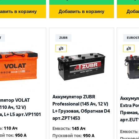
авить в корзину
Добавить в корзину
Доба
T
ZUBR
EUROS
Аккумулятор ZUBR
Аккуму
улятор VOLAT
Professional (145 Ач, 12 V)
Extra Po
110 Ач, 12 V)
L+ Грузовая, Обратная D4
Прямая,
, L+ L5 арт.VP1101
арт.ZPT1453
арт.EUT
ь
:
110 Ач
Емкость
:
145 Ач
Емкость
:
ой ток
:
950 A
Пусковой ток
:
950 A
Пусково