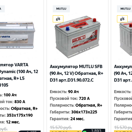
A
MUTLU
MUTLU
улятор VARTA
Аккумулятор MUTLU SFB
Аккумул
Dynamic (100 Ач, 12
(90 Ач, 12 V) Обратная, R+
(90 Ач, 
атная, R+ L5
D31 арт.D31.90.072.C
D31 арт.
3105
Емкость
:
90 Ач
Емкость
:
ь
:
100 Ач
Пусковой ток
:
720 A
Пусково
ой ток
:
830 A
Полярность
:
Обратная, R+
Полярно
ость
:
Обратная, R+
Габариты
:
306x173x225
Габарит
ты
:
353x175x190
Гарантия
:
24 мес.
Гаранти
ия
:
12 мес.
15 570
руб.
15 570
ру
руб.
3 893