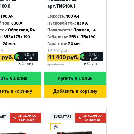
100.0
арт.TNS100.1
100 Ач
Емкость
:
100 Ач
й ток
:
830 A
Пусковой ток
:
830 A
сть
:
Обратная, R+
Полярность
:
Прямая, L+
ы
:
353x175x190
Габариты
:
353x175x190
я
:
24 мес.
Гарантия
:
24 мес.
б.
12 300
руб.
3 075
3 075
0
руб.
11 400
руб.
руб.
руб.
в Сплит
в Сплит
при обмене
ить в 1 клик
Купить в 1 клик
вить в корзину
Добавить в корзину
СЕГОДНЯ СО
СЕГОДНЯ СО
TART
EUROSTART
СКИДКОЙ
СКИДКОЙ