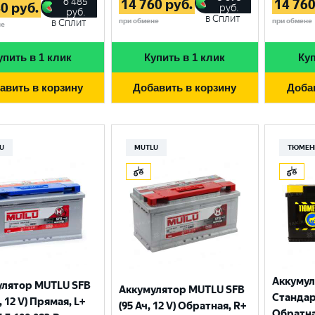
6 485
14 760
руб.
14 76
40
руб.
руб.
руб.
в Сплит
при обмене
при обмене
в Сплит
не
упить в 1 клик
Купить в 1 клик
Куп
авить в корзину
Добавить в корзину
Доба
U
MUTLU
ТЮМЕН
Выберите ваш город
Великий Новгород
Санкт-Петербург
Аккуму
улятор MUTLU SFB
Аккумулятор MUTLU SFB
Гатчина
Смоленск
Стандарт
, 12 V) Прямая, L+
(95 Ач, 12 V) Обратная, R+
Обратна