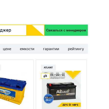
еджер
Связаться с менеджером
цене
емкости
гарантии
рейтингу
ATLANT