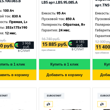
L5.100.083.B
Москва
LB5 арт.LВ5.95.085.A
арт.TNS
ь
:
100 Ач
Емкость
:
95 Ач
Емкость
:
ой ток
:
830 A
Пусковой ток
:
850 A
Пусково
ость
:
Прямая, L+
Полярность
:
Обратная, R+
Полярно
ты
:
353x175x190
Гарантия
:
24 мес.
Габарит
ия
:
12 мес.
Гаранти
16 740
руб.
руб.
12 300
ру
4 185
3 968
15 885
руб.
70
руб.
руб.
11 40
руб.
в Сплит
при обмене
в Сплит
не
при обмене
упить в 1 клик
Купить в 1 клик
Куп
авить в корзину
Добавить в корзину
Доба
START
EUROSTART
EUROS