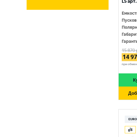
L5 арт.
FORSE
920 A
Емкост
FUJISAN
930 A
Пусков
Полярн
FURUKAWA BATTERY
940 A
Габари
GIGAWATT
Гарант
950 A
15 870
GIVER
960 A
14 9
HANKOOK
при обме
970 A
HOG
1000 A
К
HOWTER
1050 A
Доб
MILES
1100 A
MINSU
1150 A
EURO
MOLL
1200 A
MUTLU