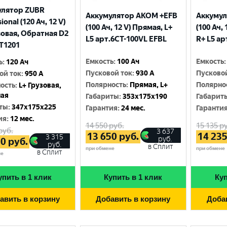
улятор ZUBR
Аккумулятор AKOM +EFB
Аккумул
ional (120 Ач, 12 V)
(100 Ач, 12 V) Прямая, L+
(100 Ач,
зовая, Обратная D2
L5 арт.6СТ-100VL EFBL
R+ L5 а
T1201
Емкость
:
100 Ач
Емкость
:
ь
:
120 Ач
Пусковой ток
:
930 A
Пусково
ой ток
:
950 A
Полярность
:
Прямая, L+
Полярно
ость
:
L+ Грузовая,
ная
Габариты
:
353x175x190
Габарит
ты
:
347x175x225
Гарантия
:
24 мес.
Гаранти
ия
:
12 мес.
14 550
руб.
15 135
ру
руб.
3 637
13 650
руб.
14 23
3 315
руб.
80
руб.
руб.
в Сплит
при обмене
при обмене
в Сплит
не
упить в 1 клик
Купить в 1 клик
Куп
авить в корзину
Добавить в корзину
Доба