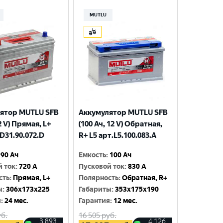
MUTLU
ятор MUTLU SFB
Аккумулятор MUTLU SFB
12 V) Прямая, L+
(100 Ач, 12 V) Обратная,
D31.90.072.D
R+ L5 арт.L5.100.083.A
90 Ач
Емкость
:
100 Ач
й ток
:
720 A
Пусковой ток
:
830 A
сть
:
Прямая, L+
Полярность
:
Обратная, R+
ы
:
306x173x225
Габариты
:
353x175x190
я
:
24 мес.
Гарантия
:
12 мес.
б.
16 505
руб.
3 893
4 126