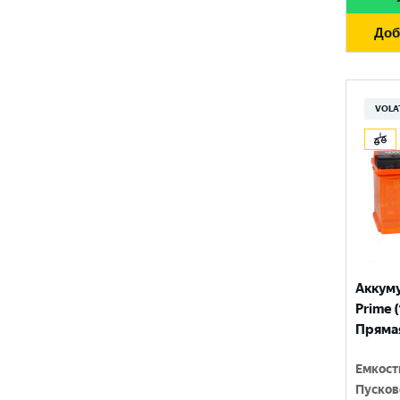
TITAN
Доб
TUDOR
TUNGSTONE
VOLA
URSA
VAIPER
VEKTOR
VOLTRON
VST
Аккум
Wild Batteries
Prime (
АТАКА
Прямая
ВЗЛЁТ
Емкост
Пусков
ЗАПУСК