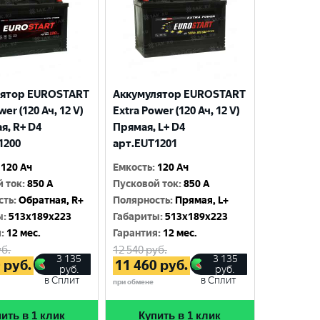
лятор EUROSTART
Аккумулятор EUROSTART
wer (120 Ач, 12 V)
Extra Power (120 Ач, 12 V)
я, R+ D4
Прямая, L+ D4
1200
арт.EUT1201
120 Ач
Емкость
:
120 Ач
й ток
:
850 A
Пусковой ток
:
850 A
сть
:
Обратная, R+
Полярность
:
Прямая, L+
ы
:
513x189x223
Габариты
:
513x189x223
я
:
12 мес.
Гарантия
:
12 мес.
б.
12 540
руб.
3 135
3 135
0
руб.
11 460
руб.
руб.
руб.
в Сплит
в Сплит
при обмене
ить в 1 клик
Купить в 1 клик