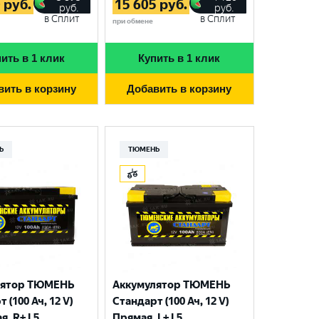
0
руб.
15 605
руб.
руб.
руб.
в Сплит
в Сплит
при обмене
ить в 1 клик
Купить в 1 клик
вить в корзину
Добавить в корзину
Ь
ТЮМЕНЬ
лятор ТЮМЕНЬ
Аккумулятор ТЮМЕНЬ
 (100 Ач, 12 V)
Стандарт (100 Ач, 12 V)
я, R+ L5
Прямая, L+ L5