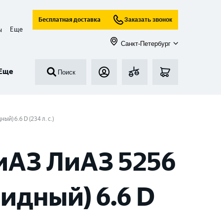
Бесплатная доставка
Заказать звонок
Еще
ы
Санкт-Петербург
Еще
Поиск
й) 6.6 D (234 л. с.)
иАЗ ЛиАЗ 5256
идный) 6.6 D