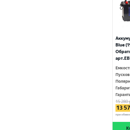
1250 A
MYWAY
1300 A
NORDSTERN
1320 A
RIDER
1350 A
Аккум
ROCKET
Blue (1
Обратн
SMART ELEMENT
арт.EB
SOLITE
Емкост
Пусков
SOLO PREMIUM
Полярн
Габари
SPECBAT
Гарант
SPUTNIK
15 280
13 5
STALWART
при обме
TESLA
К