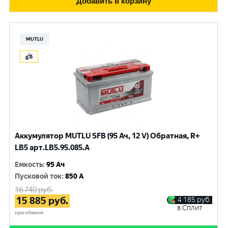
Добавить в корзину
MUTLU
Аккумулятор MUTLU SFB (95 Ач, 12 V) Обратная, R+
LB5 арт.LВ5.95.085.A
Емкость
:
95 Ач
Пусковой ток
:
850 A
16 740
руб.
15 885
руб.
4 185
руб.
в Сплит
при обмене