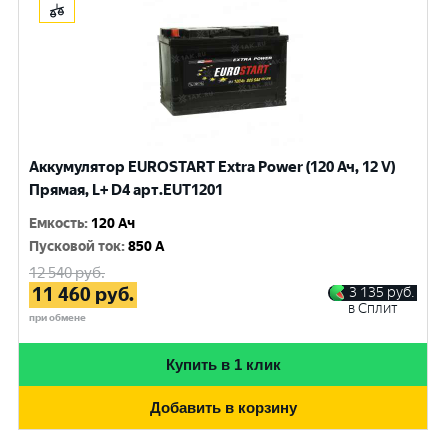
Аккумулятор EUROSTART Extra Power (120 Ач, 12 V)
Прямая, L+ D4 арт.EUT1201
Емкость
:
120 Ач
Пусковой ток
:
850 A
12 540
руб.
11 460
руб.
3 135
руб.
в Сплит
при обмене
Купить в 1 клик
Добавить в корзину