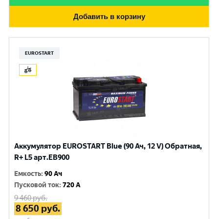
Добавить в корзину
EUROSTART
Аккумулятор EUROSTART Blue (90 Ач, 12 V) Обратная,
R+ L5 арт.EB900
Емкость
:
90 Ач
Пусковой ток
:
720 A
9 460
руб.
8 650
руб.