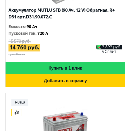
Аккумулятор MUTLU SFB (90 Ач, 12 V) Обратная, R+
D31 арт.D31.90.072.C
Емкость
:
90 Ач
Пусковой ток
:
720 A
15 570
руб.
14 760
руб.
3 893
руб.
в Сплит
при обмене
Купить в 1 клик
Добавить в корзину
MUTLU