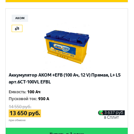
АКОМ
Аккумулятор AKOM +EFB (100 Ач, 12 V) Прямая, L+ L5
арт.6СТ-100VL EFBL
Емкость
:
100 Ач
Пусковой ток
:
930 A
14 550
руб.
13 650
руб.
3 637
руб.
в Сплит
при обмене