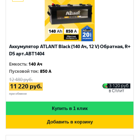
Аккумулятор ATLANT Black (140 Ач, 12 V) Обратная, R+
D5 арт.ABT1404
Емкость
:
140 Ач
Пусковой ток
:
850 A
12 480
руб.
11 220
руб.
3 120
руб.
в Сплит
при обмене
Купить в 1 клик
Добавить в корзину