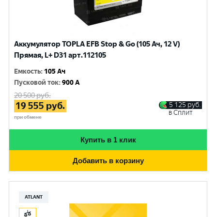
Аккумулятор TOPLA EFB Stop & Go (105 Ач, 12 V)
Прямая, L+ D31 арт.112105
Емкость
:
105 Ач
Пусковой ток
:
900 A
20 500
руб.
19 555
руб.
5 125
руб.
в Сплит
при обмене
Купить в 1 клик
Добавить в корзину
ATLANT