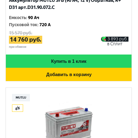
Аккумулятор MUTLU SFB (90 Ач, 12 V) Обратная, R+
D31 арт.D31.90.072.C
Емкость
:
90 Ач
Пусковой ток
:
720 A
15 570
руб.
14 760
руб.
3 893
руб.
в Сплит
при обмене
Купить в 1 клик
Добавить в корзину
MUTLU