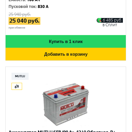
Пусковой ток
:
830 A
25 940
руб.
25 040
руб.
6 485
руб.
в Сплит
при обмене
Купить в 1 клик
Добавить в корзину
MUTLU