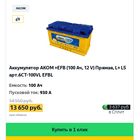
АКОМ
Аккумулятор AKOM +EFB (100 Ач, 12 V) Прямая, L+ L5
арт.6СТ-100VL EFBL
Емкость
:
100 Ач
Пусковой ток
:
930 A
14 550
руб.
13 650
руб.
3 637
руб.
в Сплит
при обмене
Купить в 1 клик