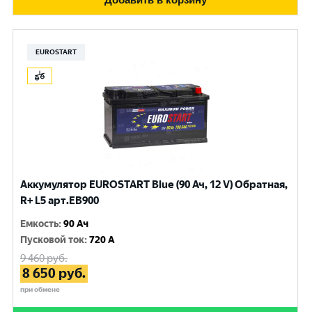
EUROSTART
Аккумулятор EUROSTART Blue (90 Ач, 12 V) Обратная,
R+ L5 арт.EB900
Емкость
:
90 Ач
Пусковой ток
:
720 A
9 460
руб.
8 650
руб.
при обмене