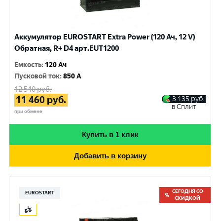
Аккумулятор EUROSTART Extra Power (120 Ач, 12 V)
Обратная, R+ D4 арт.EUT1200
Емкость
:
120 Ач
Пусковой ток
:
850 A
12 540
руб.
11 460
руб.
3 135
руб.
в Сплит
при обмене
Купить в 1 клик
Добавить в корзину
СЕГОДНЯ СО
EUROSTART
СКИДКОЙ