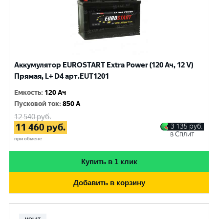
Аккумулятор EUROSTART Extra Power (120 Ач, 12 V)
Прямая, L+ D4 арт.EUT1201
Емкость
:
120 Ач
Пусковой ток
:
850 A
12 540
руб.
11 460
руб.
3 135
руб.
в Сплит
при обмене
Купить в 1 клик
Добавить в корзину