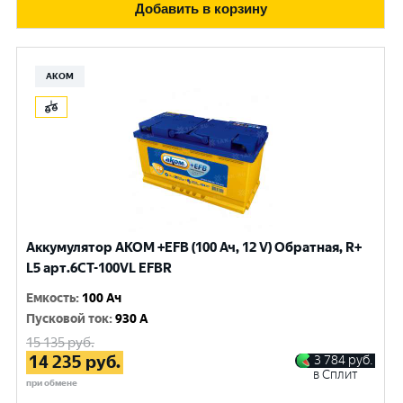
Добавить в корзину
АКОМ
Аккумулятор AKOM +EFB (100 Ач, 12 V) Обратная, R+
L5 арт.6СТ-100VL EFBR
Емкость
:
100 Ач
Пусковой ток
:
930 A
15 135
руб.
14 235
руб.
3 784
руб.
в Сплит
при обмене