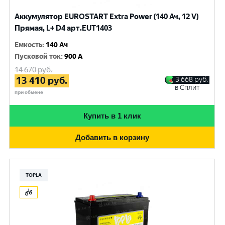
Аккумулятор EUROSTART Extra Power (140 Ач, 12 V)
Прямая, L+ D4 арт.EUT1403
Емкость
:
140 Ач
Пусковой ток
:
900 A
14 670
руб.
13 410
руб.
3 668
руб.
в Сплит
при обмене
Купить в 1 клик
Добавить в корзину
TOPLA