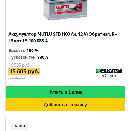
Аккумулятор MUTLU SFB (100 Ач, 12 V) Обратная, R+
L5 арт.L5.100.083.A
Емкость
:
100 Ач
Пусковой ток
:
830 A
16 505
руб.
15 605
руб.
4 126
руб.
в Сплит
при обмене
Купить в 1 клик
Добавить в корзину
MUTLU