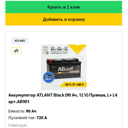
Купить в 1 клик
Добавить в корзину
ATLANT
Аккумулятор ATLANT Black (90 Ач, 12 V) Прямая, L+ L4
арт.AB901
Емкость
:
90 Ач
Пусковой ток
:
720 A
9 460
руб.