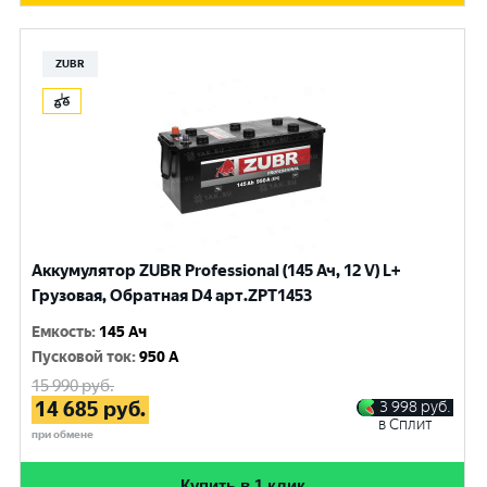
ZUBR
Аккумулятор ZUBR Professional (145 Ач, 12 V) L+
Грузовая, Обратная D4 арт.ZPT1453
Емкость
:
145 Ач
Пусковой ток
:
950 A
15 990
руб.
14 685
руб.
3 998
руб.
в Сплит
при обмене
Купить в 1 клик