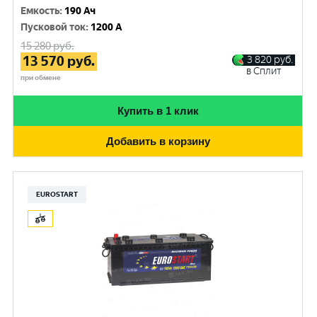
Емкость
:
190 Ач
Пусковой ток
:
1200 A
15 280
руб.
13 570
руб.
3 820
руб.
в Сплит
при обмене
Купить в 1 клик
Добавить в корзину
EUROSTART