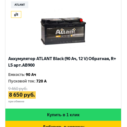
ATLANT
Аккумулятор ATLANT Black (90 Ач, 12 V) Обратная, R+
L5 арт.AB900
Емкость
:
90 Ач
Пусковой ток
:
720 A
9 460
руб.
8 650
руб.
при обмене
Купить в 1 клик
Добавить в корзину