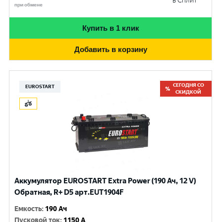
в Сплит
при обмене
Купить в 1 клик
Добавить в корзину
СЕГОДНЯ СО
EUROSTART
СКИДКОЙ
Аккумулятор EUROSTART Extra Power (190 Ач, 12 V)
Обратная, R+ D5 арт.EUT1904F
Емкость
:
190 Ач
Пусковой ток
:
1150 A