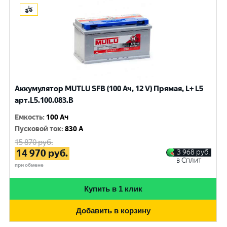
Аккумулятор MUTLU SFB (100 Ач, 12 V) Прямая, L+ L5
арт.L5.100.083.B
Емкость
:
100 Ач
Пусковой ток
:
830 A
15 870
руб.
14 970
руб.
3 968
руб.
в Сплит
при обмене
Купить в 1 клик
Добавить в корзину