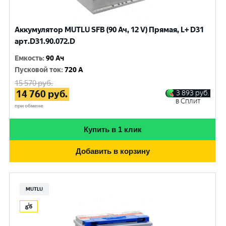
Аккумулятор MUTLU SFB (90 Ач, 12 V) Прямая, L+ D31
арт.D31.90.072.D
Емкость
:
90 Ач
Пусковой ток
:
720 A
15 570
руб.
14 760
руб.
3 893
руб.
в Сплит
при обмене
Купить в 1 клик
Добавить в корзину
MUTLU