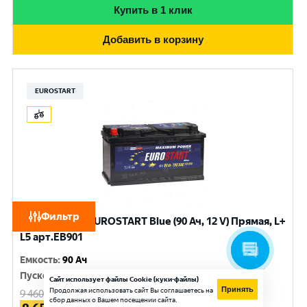
Купить в 1 клик
Добавить в корзину
EUROSTART
Фильтр
Аккумулятор EUROSTART Blue (90 Ач, 12 V) Прямая, L+
L5 арт.EB901
Емкость
:
90 Ач
Пусковой ток
:
720 A
Сайт использует файлы Cookie (куки-файлы)
Принять
Продолжая использовать сайт Вы соглашаетесь на
9 460
руб.
сбор данных о Вашем посещении сайта.