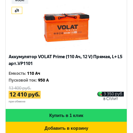
VOLAT
Аккумулятор VOLAT Prime (110 Ач, 12 V) Прямая, L+ L5
арт.VP1101
Емкость
:
110 Ач
Пусковой ток
:
950 A
13 400
руб.
12 410
руб.
3 350
руб.
в Сплит
при обмене
Купить в 1 клик
Добавить в корзину