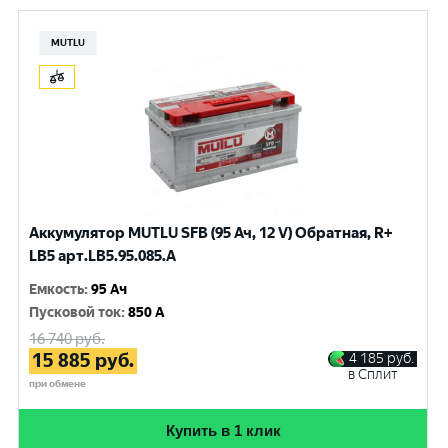
MUTLU
Аккумулятор MUTLU SFB (95 Ач, 12 V) Обратная, R+
LB5 арт.LВ5.95.085.A
Емкость
:
95 Ач
Пусковой ток
:
850 A
16 740
руб.
15 885
руб.
4 185
руб.
в Сплит
при обмене
Купить в 1 клик