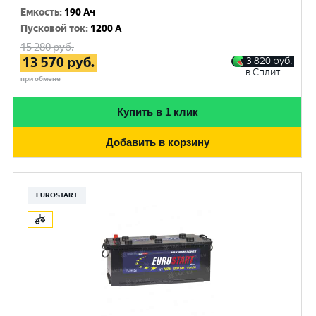
Емкость
:
190 Ач
Пусковой ток
:
1200 A
15 280
руб.
13 570
руб.
3 820
руб.
в Сплит
при обмене
Купить в 1 клик
Добавить в корзину
EUROSTART