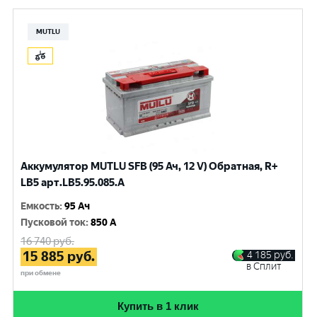
MUTLU
Аккумулятор MUTLU SFB (95 Ач, 12 V) Обратная, R+
LB5 арт.LВ5.95.085.A
Емкость
:
95 Ач
Пусковой ток
:
850 A
16 740
руб.
15 885
руб.
4 185
руб.
в Сплит
при обмене
Купить в 1 клик