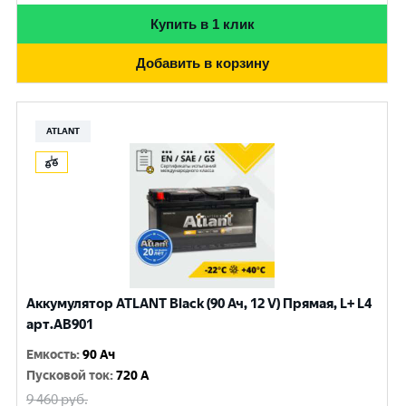
Купить в 1 клик
Добавить в корзину
ATLANT
Аккумулятор ATLANT Black (90 Ач, 12 V) Прямая, L+ L4
арт.AB901
Емкость
:
90 Ач
Пусковой ток
:
720 A
9 460
руб.