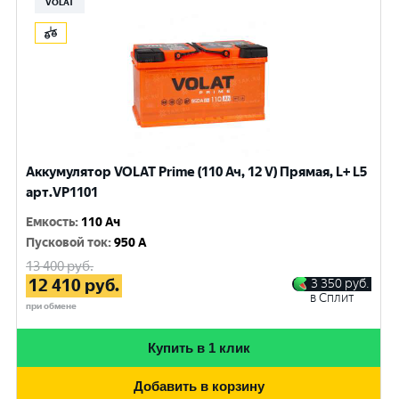
VOLAT
Аккумулятор VOLAT Prime (110 Ач, 12 V) Прямая, L+ L5
арт.VP1101
Емкость
:
110 Ач
Пусковой ток
:
950 A
13 400
руб.
12 410
руб.
3 350
руб.
в Сплит
при обмене
Купить в 1 клик
Добавить в корзину