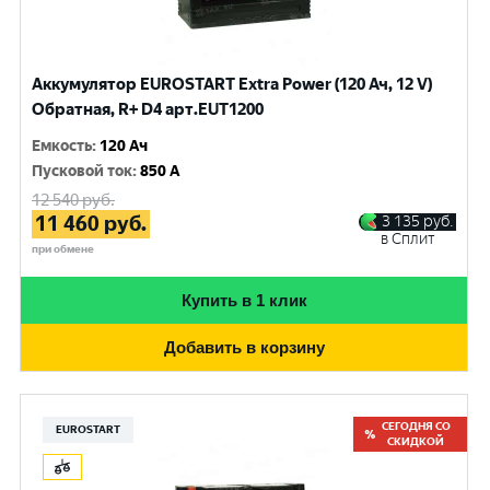
Аккумулятор EUROSTART Extra Power (120 Ач, 12 V)
Обратная, R+ D4 арт.EUT1200
Емкость
:
120 Ач
Пусковой ток
:
850 A
12 540
руб.
11 460
руб.
3 135
руб.
в Сплит
при обмене
Купить в 1 клик
Добавить в корзину
СЕГОДНЯ СО
EUROSTART
СКИДКОЙ