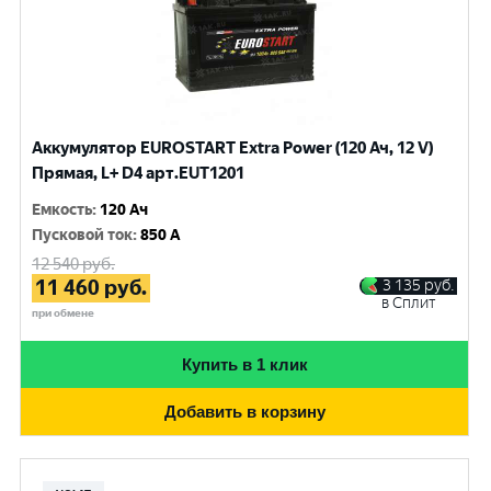
Аккумулятор EUROSTART Extra Power (120 Ач, 12 V)
Прямая, L+ D4 арт.EUT1201
Емкость
:
120 Ач
Пусковой ток
:
850 A
12 540
руб.
11 460
руб.
3 135
руб.
в Сплит
при обмене
Купить в 1 клик
Добавить в корзину