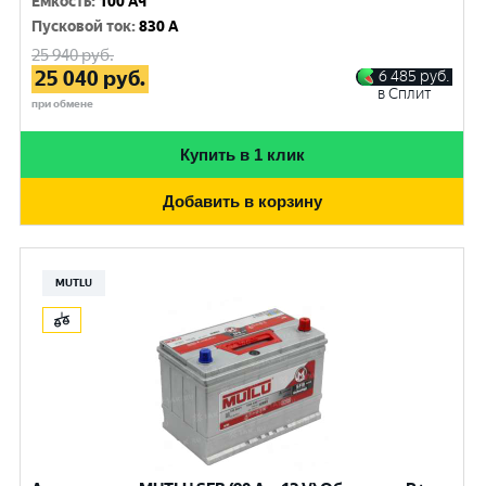
Емкость
:
100 Ач
Пусковой ток
:
830 A
25 940
руб.
25 040
руб.
6 485
руб.
в Сплит
при обмене
Купить в 1 клик
Добавить в корзину
MUTLU