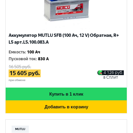
Аккумулятор MUTLU SFB (100 Ач, 12 V) Обратная, R+
L5 арт.L5.100.083.A
Емкость
:
100 Ач
Пусковой ток
:
830 A
16 505
руб.
15 605
руб.
4 126
руб.
в Сплит
при обмене
Купить в 1 клик
Добавить в корзину
MUTLU