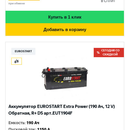
в Сплит
при обмене
Купить в 1 клик
Добавить в корзину
СЕГОДНЯ СО
EUROSTART
СКИДКОЙ
Аккумулятор EUROSTART Extra Power (190 Ач, 12 V)
Обратная, R+ D5 арт.EUT1904F
Емкость
:
190 Ач
Пусковой ток
:
1150 A