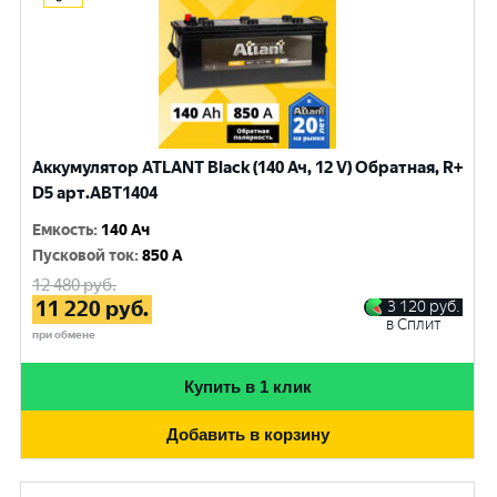
Аккумулятор ATLANT Black (140 Ач, 12 V) Обратная, R+
D5 арт.ABT1404
Емкость
:
140 Ач
Пусковой ток
:
850 A
12 480
руб.
11 220
руб.
3 120
руб.
в Сплит
при обмене
Купить в 1 клик
Добавить в корзину