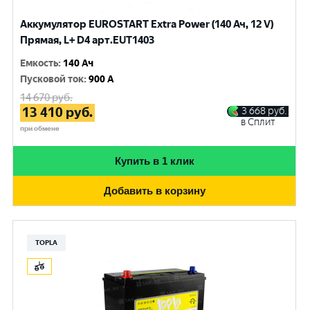
Аккумулятор EUROSTART Extra Power (140 Ач, 12 V)
Прямая, L+ D4 арт.EUT1403
Емкость
:
140 Ач
Пусковой ток
:
900 A
14 670
руб.
13 410
руб.
3 668
руб.
в Сплит
при обмене
Купить в 1 клик
Добавить в корзину
TOPLA