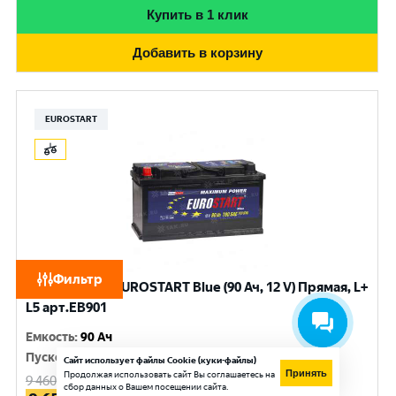
Купить в 1 клик
Добавить в корзину
EUROSTART
Фильтр
Аккумулятор EUROSTART Blue (90 Ач, 12 V) Прямая, L+
L5 арт.EB901
Емкость
:
90 Ач
Пусковой ток
:
720 A
Сайт использует файлы Cookie (куки-файлы)
Принять
Продолжая использовать сайт Вы соглашаетесь на
9 460
руб.
сбор данных о Вашем посещении сайта.