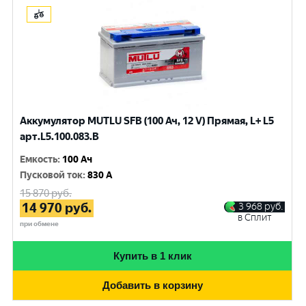
Аккумулятор MUTLU SFB (100 Ач, 12 V) Прямая, L+ L5
арт.L5.100.083.B
Емкость
:
100 Ач
Пусковой ток
:
830 A
15 870
руб.
14 970
руб.
3 968
руб.
в Сплит
при обмене
Купить в 1 клик
Добавить в корзину