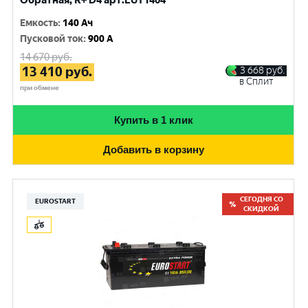
Обратная, R+ D4 арт.EUT1404
Емкость
:
140 Ач
Пусковой ток
:
900 A
14 670
руб.
13 410
руб.
3 668
руб.
в Сплит
при обмене
Купить в 1 клик
Добавить в корзину
СЕГОДНЯ СО
EUROSTART
СКИДКОЙ