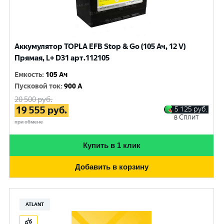
Аккумулятор TOPLA EFB Stop & Go (105 Ач, 12 V)
Прямая, L+ D31 арт.112105
Емкость
:
105 Ач
Пусковой ток
:
900 A
20 500
руб.
19 555
руб.
5 125
руб.
в Сплит
при обмене
Купить в 1 клик
Добавить в корзину
ATLANT