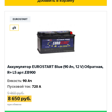
Добавить в корзину
EUROSTART
Аккумулятор EUROSTART Blue (90 Ач, 12 V) Обратная,
R+ L5 арт.EB900
Емкость
:
90 Ач
Пусковой ток
:
720 A
9 460
руб.
8 650
руб.
при обмене