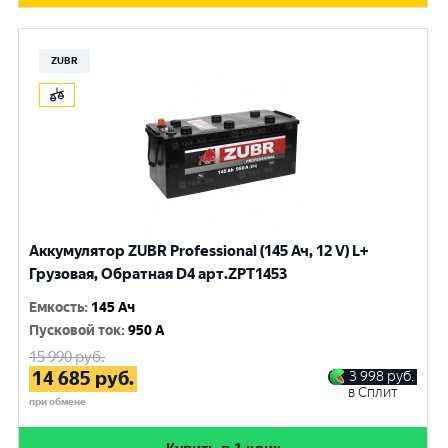
ZUBR
Аккумулятор ZUBR Professional (145 Ач, 12 V) L+
Грузовая, Обратная D4 арт.ZPT1453
Емкость
:
145 Ач
Пусковой ток
:
950 A
15 990
руб.
14 685
руб.
3 998
руб.
в Сплит
при обмене