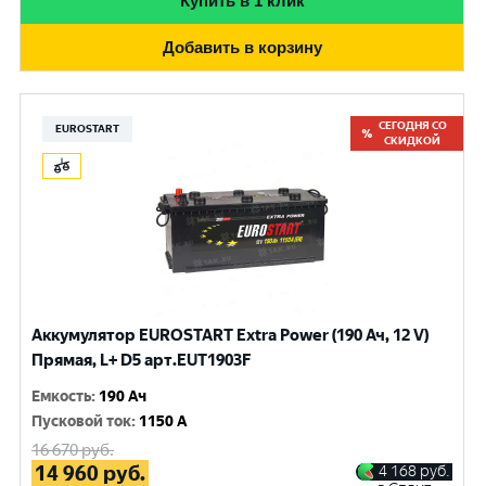
Купить в 1 клик
Добавить в корзину
СЕГОДНЯ СО
EUROSTART
СКИДКОЙ
Аккумулятор EUROSTART Extra Power (190 Ач, 12 V)
Прямая, L+ D5 арт.EUT1903F
Емкость
:
190 Ач
Пусковой ток
:
1150 A
16 670
руб.
14 960
руб.
4 168
руб.