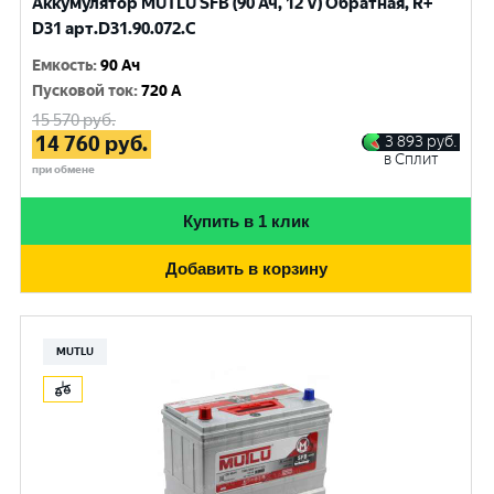
Аккумулятор MUTLU SFB (90 Ач, 12 V) Обратная, R+
D31 арт.D31.90.072.C
Емкость
:
90 Ач
Пусковой ток
:
720 A
15 570
руб.
14 760
руб.
3 893
руб.
в Сплит
при обмене
Купить в 1 клик
Добавить в корзину
MUTLU