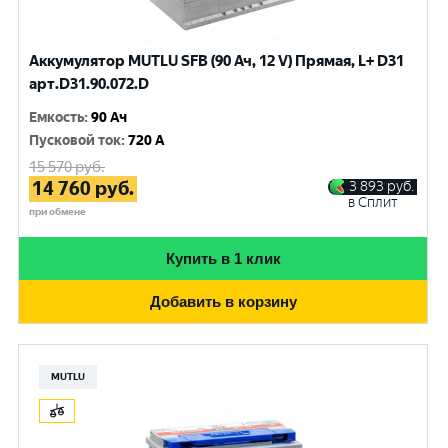
Аккумулятор MUTLU SFB (90 Ач, 12 V) Прямая, L+ D31
арт.D31.90.072.D
Емкость
:
90 Ач
Пусковой ток
:
720 A
15 570
руб.
14 760
руб.
3 893
руб.
в Сплит
при обмене
Купить в 1 клик
Добавить в корзину
MUTLU