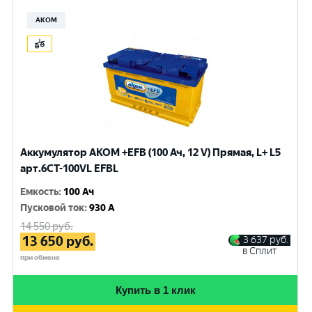
АКОМ
Аккумулятор AKOM +EFB (100 Ач, 12 V) Прямая, L+ L5
арт.6СТ-100VL EFBL
Емкость
:
100 Ач
Пусковой ток
:
930 A
14 550
руб.
13 650
руб.
3 637
руб.
в Сплит
при обмене
Купить в 1 клик