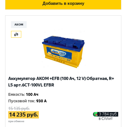
Добавить в корзину
АКОМ
Аккумулятор AKOM +EFB (100 Ач, 12 V) Обратная, R+
L5 арт.6СТ-100VL EFBR
Емкость
:
100 Ач
Пусковой ток
:
930 A
15 135
руб.
14 235
руб.
3 784
руб.
в Сплит
при обмене