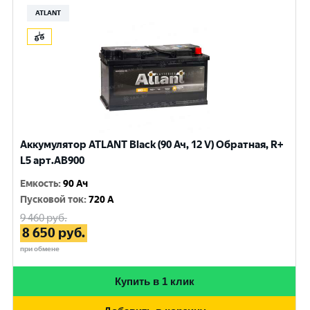
ATLANT
Аккумулятор ATLANT Black (90 Ач, 12 V) Обратная, R+
L5 арт.AB900
Емкость
:
90 Ач
Пусковой ток
:
720 A
9 460
руб.
8 650
руб.
при обмене
Купить в 1 клик