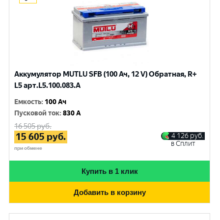
Аккумулятор MUTLU SFB (100 Ач, 12 V) Обратная, R+
L5 арт.L5.100.083.A
Емкость
:
100 Ач
Пусковой ток
:
830 A
16 505
руб.
15 605
руб.
4 126
руб.
в Сплит
при обмене
Купить в 1 клик
Добавить в корзину