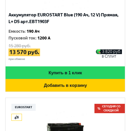
Аккумулятор EUROSTART Blue (190 Ач, 12 V) Прямая,
L+ D5 арт.EBT1903F
Емкость
:
190 Ач
Пусковой ток
:
1200 A
15 280
руб.
13 570
руб.
3 820
руб.
в Сплит
при обмене
Купить в 1 клик
Добавить в корзину
СЕГОДНЯ СО
EUROSTART
СКИДКОЙ