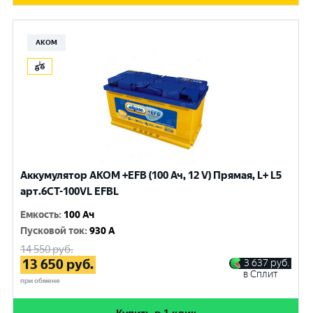
АКОМ
Аккумулятор AKOM +EFB (100 Ач, 12 V) Прямая, L+ L5
арт.6СТ-100VL EFBL
Емкость
:
100 Ач
Пусковой ток
:
930 A
14 550
руб.
13 650
руб.
3 637
руб.
в Сплит
при обмене