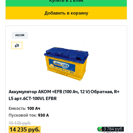
Купить в 1 клик
Добавить в корзину
АКОМ
Аккумулятор AKOM +EFB (100 Ач, 12 V) Обратная, R+
L5 арт.6СТ-100VL EFBR
Емкость
:
100 Ач
Пусковой ток
:
930 A
15 135
руб.
14 235
руб.
3 784
руб.