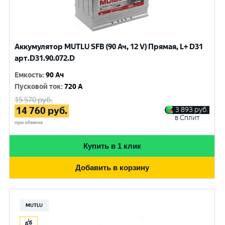
Аккумулятор MUTLU SFB (90 Ач, 12 V) Прямая, L+ D31
арт.D31.90.072.D
Емкость
:
90 Ач
Пусковой ток
:
720 A
15 570
руб.
14 760
руб.
3 893
руб.
в Сплит
при обмене
Купить в 1 клик
Добавить в корзину
MUTLU