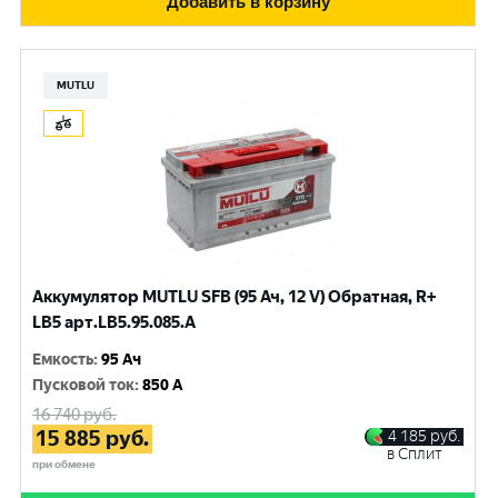
Добавить в корзину
MUTLU
Аккумулятор MUTLU SFB (95 Ач, 12 V) Обратная, R+
LB5 арт.LВ5.95.085.A
Емкость
:
95 Ач
Пусковой ток
:
850 A
16 740
руб.
15 885
руб.
4 185
руб.
в Сплит
при обмене