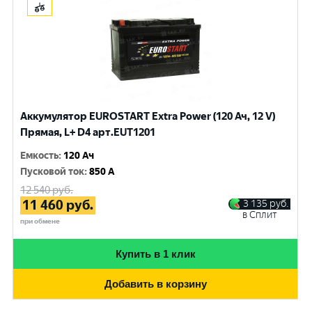
Аккумулятор EUROSTART Extra Power (120 Ач, 12 V)
Прямая, L+ D4 арт.EUT1201
Емкость
:
120 Ач
Пусковой ток
:
850 A
12 540
руб.
11 460
руб.
3 135
руб.
в Сплит
при обмене
Купить в 1 клик
Добавить в корзину