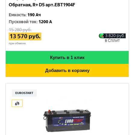
Обратная, R+ D5 арт.EBT1904F
Емкость
:
190 Ач
Пусковой ток
:
1200 A
15 280
руб.
13 570
руб.
3 820
руб.
в Сплит
при обмене
Купить в 1 клик
Добавить в корзину
EUROSTART