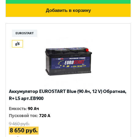
Добавить в корзину
EUROSTART
Аккумулятор EUROSTART Blue (90 Ач, 12 V) Обратная,
R+ L5 арт.EB900
Емкость
:
90 Ач
Пусковой ток
:
720 A
9 460
руб.
8 650
руб.