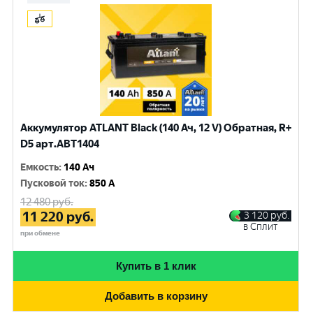
Аккумулятор ATLANT Black (140 Ач, 12 V) Обратная, R+
D5 арт.ABT1404
Емкость
:
140 Ач
Пусковой ток
:
850 A
12 480
руб.
11 220
руб.
3 120
руб.
в Сплит
при обмене
Купить в 1 клик
Добавить в корзину