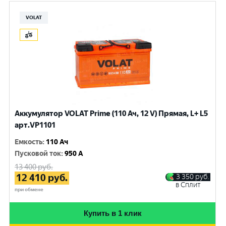
VOLAT
Аккумулятор VOLAT Prime (110 Ач, 12 V) Прямая, L+ L5
арт.VP1101
Емкость
:
110 Ач
Пусковой ток
:
950 A
13 400
руб.
12 410
руб.
3 350
руб.
в Сплит
при обмене
Купить в 1 клик