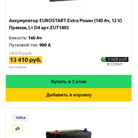
Аккумулятор EUROSTART Extra Power (140 Ач, 12 V)
Прямая, L+ D4 арт.EUT1403
Емкость
:
140 Ач
Пусковой ток
:
900 A
14 670
руб.
13 410
руб.
3 668
руб.
в Сплит
при обмене
Купить в 1 клик
Добавить в корзину
TOPLA