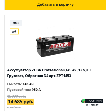
Добавить в корзину
ZUBR
Аккумулятор ZUBR Professional (145 Ач, 12 V) L+
Грузовая, Обратная D4 арт.ZPT1453
Емкость
:
145 Ач
Пусковой ток
:
950 A
15 990
руб.
14 685
руб.
3 998
руб.
в Сплит
при обмене