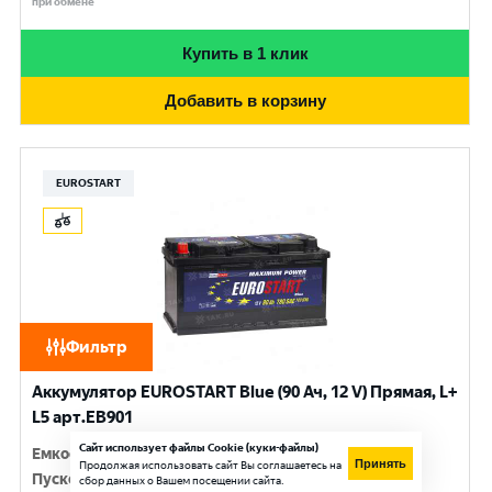
при обмене
Купить в 1 клик
Добавить в корзину
EUROSTART
Фильтр
Аккумулятор EUROSTART Blue (90 Ач, 12 V) Прямая, L+
L5 арт.EB901
Сайт использует файлы Cookie (куки-файлы)
Емкость
:
90 Ач
Принять
Продолжая использовать сайт Вы соглашаетесь на
Пусковой ток
:
720 A
сбор данных о Вашем посещении сайта.