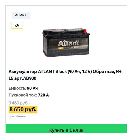
ATLANT
Аккумулятор ATLANT Black (90 Ач, 12 V) Обратная, R+
L5 арт.AB900
Емкость
:
90 Ач
Пусковой ток
:
720 A
9 460
руб.
8 650
руб.
при обмене
Купить в 1 клик