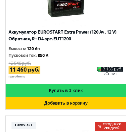
Аккумулятор EUROSTART Extra Power (120 Ач, 12 V)
Обратная, R+ D4 арт.EUT1200
Емкость
:
120 Ач
Пусковой ток
:
850 A
12 540
руб.
11 460
руб.
3 135
руб.
в Сплит
при обмене
Купить в 1 клик
Добавить в корзину
СЕГОДНЯ СО
EUROSTART
СКИДКОЙ