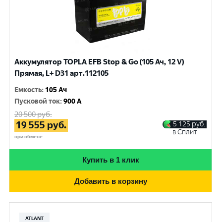
Аккумулятор TOPLA EFB Stop & Go (105 Ач, 12 V)
Прямая, L+ D31 арт.112105
Емкость
:
105 Ач
Пусковой ток
:
900 A
20 500
руб.
19 555
руб.
5 125
руб.
в Сплит
при обмене
Купить в 1 клик
Добавить в корзину
ATLANT