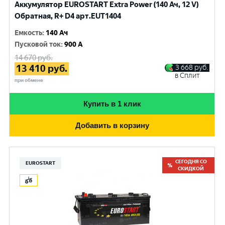
Аккумулятор EUROSTART Extra Power (140 Ач, 12 V)
Обратная, R+ D4 арт.EUT1404
Емкость
:
140 Ач
Пусковой ток
:
900 A
14 670
руб.
13 410
руб.
3 668
руб.
в Сплит
при обмене
Купить в 1 клик
Добавить в корзину
СЕГОДНЯ СО
EUROSTART
СКИДКОЙ