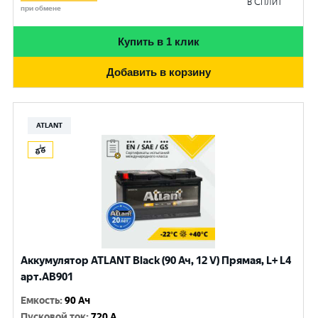
в Сплит
при обмене
Купить в 1 клик
Добавить в корзину
ATLANT
Аккумулятор ATLANT Black (90 Ач, 12 V) Прямая, L+ L4
арт.AB901
Емкость
:
90 Ач
Пусковой ток
:
720 A