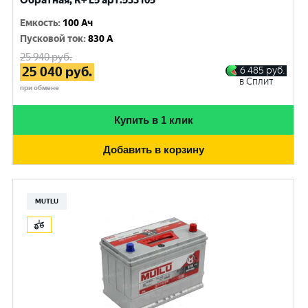
Обратная, R+ L5 арт.533105
Емкость
:
100 Ач
Пусковой ток
:
830 A
25 940
руб.
25 040
руб.
6 485
руб.
в Сплит
при обмене
Купить в 1 клик
Добавить в корзину
MUTLU