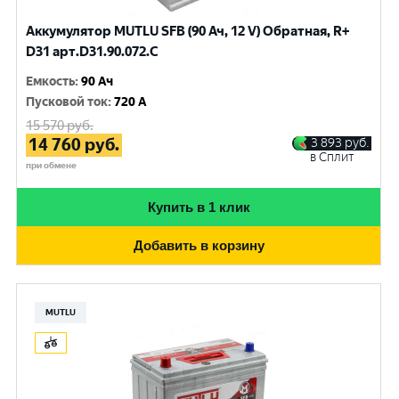
Аккумулятор MUTLU SFB (90 Ач, 12 V) Обратная, R+
D31 арт.D31.90.072.C
Емкость
:
90 Ач
Пусковой ток
:
720 A
15 570
руб.
14 760
руб.
3 893
руб.
в Сплит
при обмене
Купить в 1 клик
Добавить в корзину
MUTLU