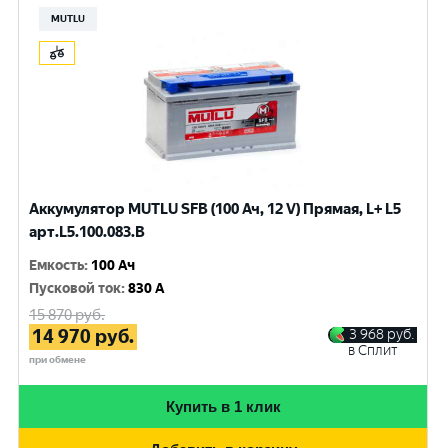
MUTLU
Аккумулятор MUTLU SFB (100 Ач, 12 V) Прямая, L+ L5
арт.L5.100.083.B
Емкость
:
100 Ач
Пусковой ток
:
830 A
15 870
руб.
14 970
руб.
3 968
руб.
в Сплит
при обмене
Купить в 1 клик