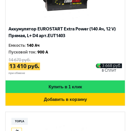
Аккумулятор EUROSTART Extra Power (140 Ач, 12 V)
Прямая, L+ D4 арт.EUT1403
Емкость
:
140 Ач
Пусковой ток
:
900 A
14 670
руб.
13 410
руб.
3 668
руб.
в Сплит
при обмене
Купить в 1 клик
Добавить в корзину
TOPLA