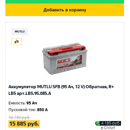
Добавить в корзину
MUTLU
Аккумулятор MUTLU SFB (95 Ач, 12 V) Обратная, R+
LB5 арт.LВ5.95.085.A
Емкость
:
95 Ач
Пусковой ток
:
850 A
16 740
руб.
15 885
руб.
4 185
руб.
в Сплит