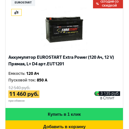
СЕГОДНЯ СО
EUROSTART
СКИДКОЙ
Аккумулятор EUROSTART Extra Power (120 Ач, 12 V)
Прямая, L+ D4 арт.EUT1201
Емкость
:
120 Ач
Пусковой ток
:
850 A
12 540
руб.
11 460
руб.
3 135
руб.
в Сплит
при обмене
Купить в 1 клик
Добавить в корзину