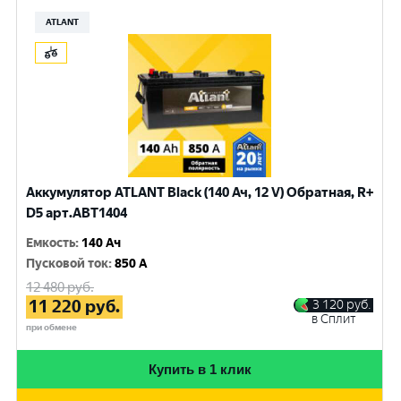
ATLANT
Аккумулятор ATLANT Black (140 Ач, 12 V) Обратная, R+
D5 арт.ABT1404
Емкость
:
140 Ач
Пусковой ток
:
850 A
12 480
руб.
11 220
руб.
3 120
руб.
в Сплит
при обмене
Купить в 1 клик