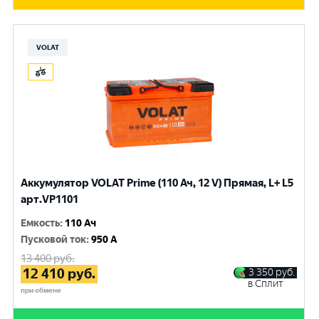
VOLAT
Аккумулятор VOLAT Prime (110 Ач, 12 V) Прямая, L+ L5
арт.VP1101
Емкость
:
110 Ач
Пусковой ток
:
950 A
13 400
руб.
12 410
руб.
3 350
руб.
в Сплит
при обмене