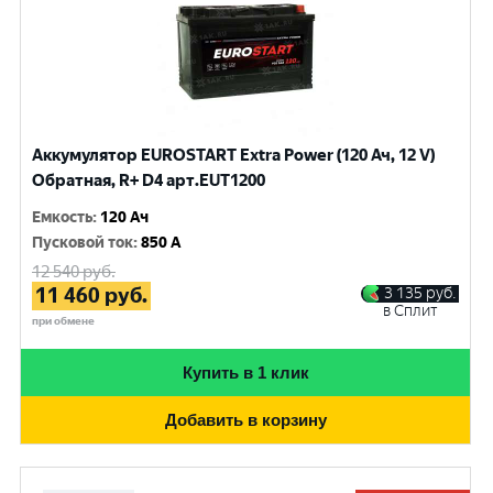
Аккумулятор EUROSTART Extra Power (120 Ач, 12 V)
Обратная, R+ D4 арт.EUT1200
Емкость
:
120 Ач
Пусковой ток
:
850 A
12 540
руб.
11 460
руб.
3 135
руб.
в Сплит
при обмене
Купить в 1 клик
Добавить в корзину