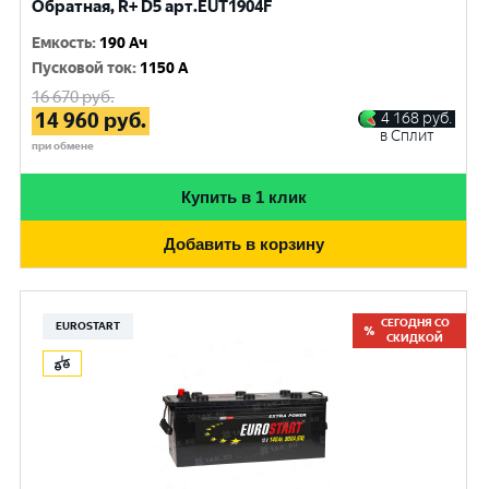
Обратная, R+ D5 арт.EUT1904F
Емкость
:
190 Ач
Пусковой ток
:
1150 A
16 670
руб.
14 960
руб.
4 168
руб.
в Сплит
при обмене
Купить в 1 клик
Добавить в корзину
СЕГОДНЯ СО
EUROSTART
СКИДКОЙ