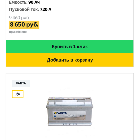
Емкость
:
90 Ач
Пусковой ток
:
720 A
9 460
руб.
8 650
руб.
при обмене
Купить в 1 клик
Добавить в корзину
VARTA