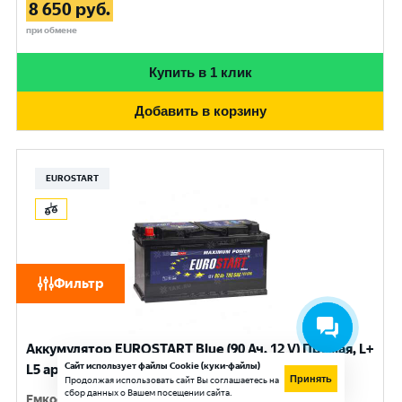
8 650
руб.
при обмене
Купить в 1 клик
Добавить в корзину
EUROSTART
Фильтр
Аккумулятор EUROSTART Blue (90 Ач, 12 V) Прямая, L+
Сайт использует файлы Cookie (куки-файлы)
L5 арт.EB901
Принять
Продолжая использовать сайт Вы соглашаетесь на
сбор данных о Вашем посещении сайта.
Емкость
:
90 Ач