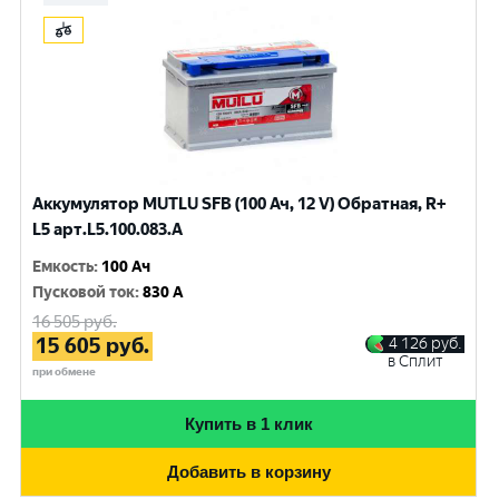
Аккумулятор MUTLU SFB (100 Ач, 12 V) Обратная, R+
L5 арт.L5.100.083.A
Емкость
:
100 Ач
Пусковой ток
:
830 A
16 505
руб.
15 605
руб.
4 126
руб.
в Сплит
при обмене
Купить в 1 клик
Добавить в корзину