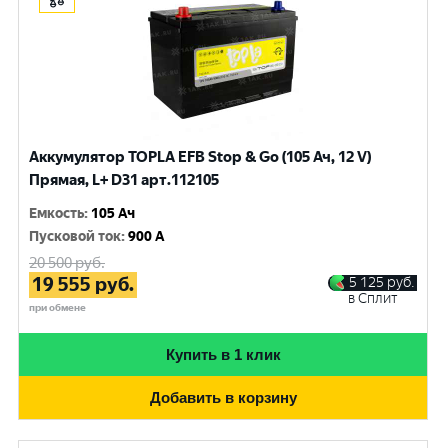
Аккумулятор TOPLA EFB Stop & Go (105 Ач, 12 V)
Прямая, L+ D31 арт.112105
Емкость
:
105 Ач
Пусковой ток
:
900 A
20 500
руб.
19 555
руб.
5 125
руб.
в Сплит
при обмене
Купить в 1 клик
Добавить в корзину