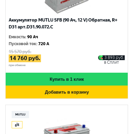
Аккумулятор MUTLU SFB (90 Ач, 12 V) Обратная, R+
D31 арт.D31.90.072.C
Емкость
:
90 Ач
Пусковой ток
:
720 A
15 570
руб.
14 760
руб.
3 893
руб.
в Сплит
при обмене
Купить в 1 клик
Добавить в корзину
MUTLU