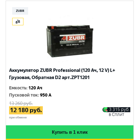
ZUBR
Аккумулятор ZUBR Professional (120 Ач, 12 V) L+
Грузовая, Обратная D2 арт.ZPT1201
Емкость
:
120 Ач
Пусковой ток
:
950 A
13 260
руб.
12 180
руб.
3 315
руб.
в Сплит
при обмене
Купить в 1 клик