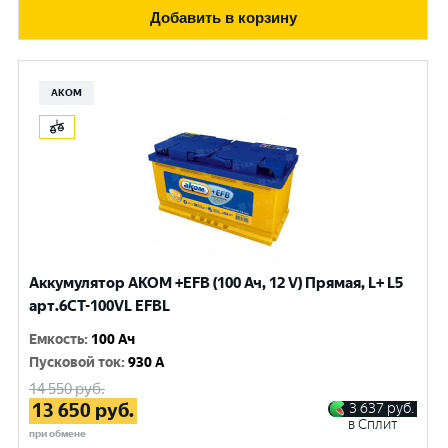
Добавить в корзину
АКОМ
Аккумулятор AKOM +EFB (100 Ач, 12 V) Прямая, L+ L5
арт.6СТ-100VL EFBL
Емкость
:
100 Ач
Пусковой ток
:
930 A
14 550
руб.
13 650
руб.
3 637
руб.
в Сплит
при обмене