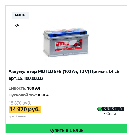
MUTLU
Аккумулятор MUTLU SFB (100 Ач, 12 V) Прямая, L+ L5
арт.L5.100.083.B
Емкость
:
100 Ач
Пусковой ток
:
830 A
15 870
руб.
14 970
руб.
3 968
руб.
в Сплит
при обмене
Купить в 1 клик