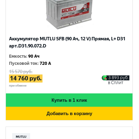
Аккумулятор MUTLU SFB (90 Ач, 12 V) Прямая, L+ D31
арт.D31.90.072.D
Емкость
:
90 Ач
Пусковой ток
:
720 A
15 570
руб.
14 760
руб.
3 893
руб.
в Сплит
при обмене
Купить в 1 клик
Добавить в корзину
MUTLU