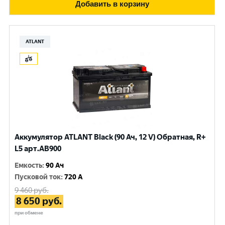
Добавить в корзину
ATLANT
Аккумулятор ATLANT Black (90 Ач, 12 V) Обратная, R+
L5 арт.AB900
Емкость
:
90 Ач
Пусковой ток
:
720 A
9 460
руб.
8 650
руб.
при обмене