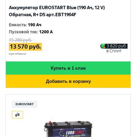
Аккумулятор EUROSTART Blue (190 Ач, 12 V)
Обратная, R+ D5 арт.EBT1904F
Емкость
:
190 Ач
Пусковой ток
:
1200 A
15 280
руб.
13 570
руб.
3 820
руб.
в Сплит
при обмене
Купить в 1 клик
Добавить в корзину
EUROSTART