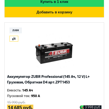
Купить в 1 клик
Добавить в корзину
ZUBR
Аккумулятор ZUBR Professional (145 Ач, 12 V) L+
Грузовая, Обратная D4 арт.ZPT1453
Емкость
:
145 Ач
Пусковой ток
:
950 A
15 990
руб.
14 685
руб.
3 998
руб.