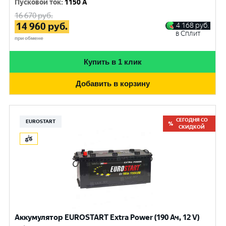
Пусковой ток
:
1150 A
16 670
руб.
14 960
руб.
4 168
руб.
в Сплит
при обмене
Купить в 1 клик
Добавить в корзину
СЕГОДНЯ СО
EUROSTART
СКИДКОЙ
Аккумулятор EUROSTART Extra Power (190 Ач, 12 V)