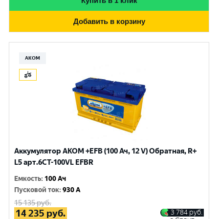
Купить в 1 клик
Добавить в корзину
АКОМ
Аккумулятор AKOM +EFB (100 Ач, 12 V) Обратная, R+
L5 арт.6СТ-100VL EFBR
Емкость
:
100 Ач
Пусковой ток
:
930 A
15 135
руб.
14 235
руб.
3 784
руб.