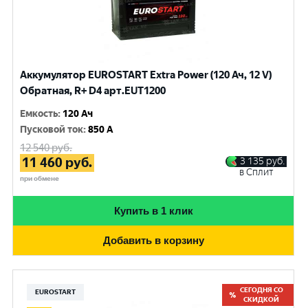
Аккумулятор EUROSTART Extra Power (120 Ач, 12 V)
Обратная, R+ D4 арт.EUT1200
Емкость
:
120 Ач
Пусковой ток
:
850 A
12 540
руб.
11 460
руб.
3 135
руб.
в Сплит
при обмене
Купить в 1 клик
Добавить в корзину
СЕГОДНЯ СО
EUROSTART
СКИДКОЙ