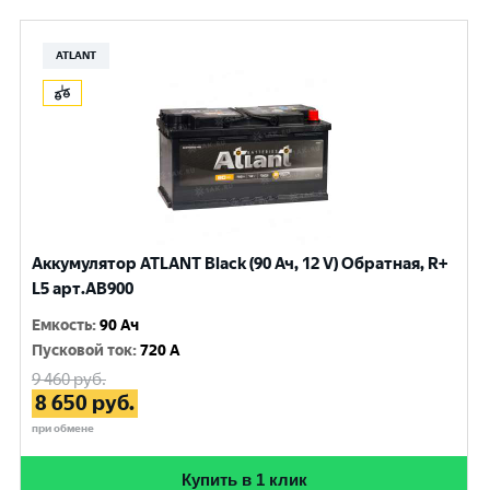
ATLANT
Аккумулятор ATLANT Black (90 Ач, 12 V) Обратная, R+
L5 арт.AB900
Емкость
:
90 Ач
Пусковой ток
:
720 A
9 460
руб.
8 650
руб.
при обмене
Купить в 1 клик