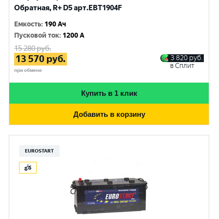
Обратная, R+ D5 арт.EBT1904F
Емкость
:
190 Ач
Пусковой ток
:
1200 A
15 280
руб.
13 570
руб.
3 820
руб.
в Сплит
при обмене
Купить в 1 клик
Добавить в корзину
EUROSTART