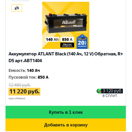
Аккумулятор ATLANT Black (140 Ач, 12 V) Обратная, R+
D5 арт.ABT1404
Емкость
:
140 Ач
Пусковой ток
:
850 A
12 480
руб.
11 220
руб.
3 120
руб.
в Сплит
при обмене
Купить в 1 клик
Добавить в корзину