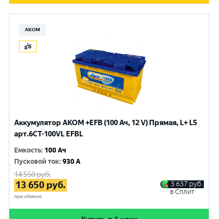
АКОМ
Аккумулятор AKOM +EFB (100 Ач, 12 V) Прямая, L+ L5
арт.6СТ-100VL EFBL
Емкость
:
100 Ач
Пусковой ток
:
930 A
14 550
руб.
13 650
руб.
3 637
руб.
в Сплит
при обмене