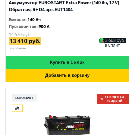
Аккумулятор EUROSTART Extra Power (140 Ач, 12 V)
Обратная, R+ D4 арт.EUT1404
Емкость
:
140 Ач
Пусковой ток
:
900 A
14 670
руб.
13 410
руб.
3 668
руб.
в Сплит
при обмене
Купить в 1 клик
Добавить в корзину
СЕГОДНЯ СО
EUROSTART
СКИДКОЙ