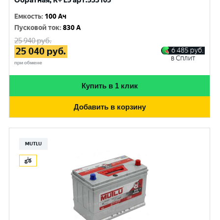
Обратная, R+ L5 арт.533105
Емкость
:
100 Ач
Пусковой ток
:
830 A
25 940
руб.
25 040
руб.
6 485
руб.
в Сплит
при обмене
Купить в 1 клик
Добавить в корзину
MUTLU