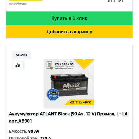
в Сплит
при обмене
Купить в 1 клик
Добавить в корзину
ATLANT
Аккумулятор ATLANT Black (90 Ач, 12 V) Прямая, L+ L4
арт.AB901
Емкость
:
90 Ач
Пусковой ток
:
720 A