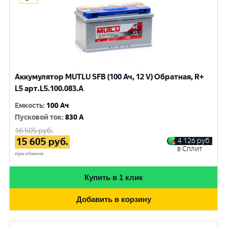
Аккумулятор MUTLU SFB (100 Ач, 12 V) Обратная, R+
L5 арт.L5.100.083.A
Емкость
:
100 Ач
Пусковой ток
:
830 A
16 505
руб.
15 605
руб.
4 126
руб.
в Сплит
при обмене
Купить в 1 клик
Добавить в корзину