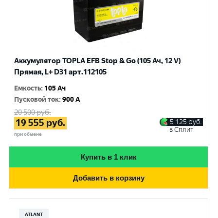
Аккумулятор TOPLA EFB Stop & Go (105 Ач, 12 V)
Прямая, L+ D31 арт.112105
Емкость
:
105 Ач
Пусковой ток
:
900 A
20 500
руб.
19 555
руб.
5 125
руб.
в Сплит
при обмене
Купить в 1 клик
Добавить в корзину
ATLANT