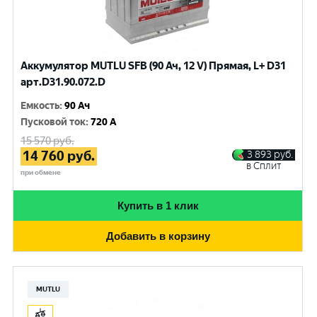
Аккумулятор MUTLU SFB (90 Ач, 12 V) Прямая, L+ D31
арт.D31.90.072.D
Емкость
:
90 Ач
Пусковой ток
:
720 A
15 570
руб.
14 760
руб.
3 893
руб.
в Сплит
при обмене
Купить в 1 клик
Добавить в корзину
MUTLU