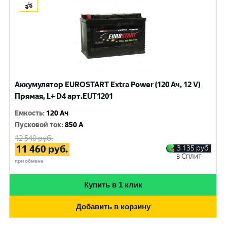
Аккумулятор EUROSTART Extra Power (120 Ач, 12 V)
Прямая, L+ D4 арт.EUT1201
Емкость
:
120 Ач
Пусковой ток
:
850 A
12 540
руб.
11 460
руб.
3 135
руб.
в Сплит
при обмене
Купить в 1 клик
Добавить в корзину