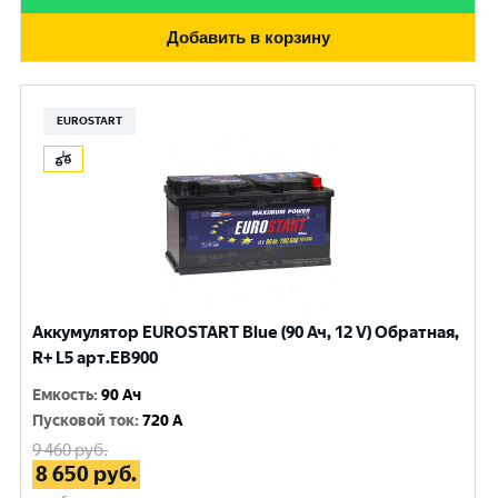
Добавить в корзину
EUROSTART
Аккумулятор EUROSTART Blue (90 Ач, 12 V) Обратная,
R+ L5 арт.EB900
Емкость
:
90 Ач
Пусковой ток
:
720 A
9 460
руб.
8 650
руб.