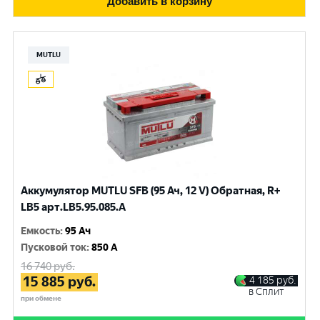
Добавить в корзину
MUTLU
Аккумулятор MUTLU SFB (95 Ач, 12 V) Обратная, R+
LB5 арт.LВ5.95.085.A
Емкость
:
95 Ач
Пусковой ток
:
850 A
16 740
руб.
15 885
руб.
4 185
руб.
в Сплит
при обмене