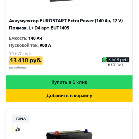
Аккумулятор EUROSTART Extra Power (140 Ач, 12 V)
Прямая, L+ D4 арт.EUT1403
Емкость
:
140 Ач
Пусковой ток
:
900 A
14 670
руб.
13 410
руб.
3 668
руб.
в Сплит
при обмене
Купить в 1 клик
Добавить в корзину
TOPLA