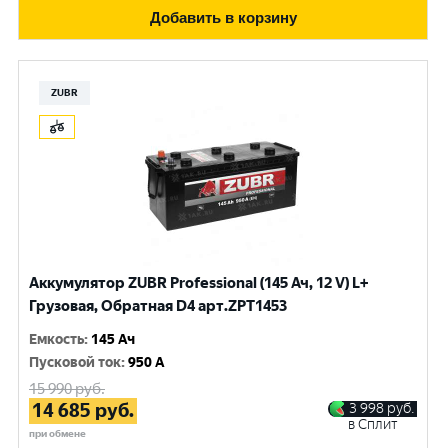
Добавить в корзину
ZUBR
Аккумулятор ZUBR Professional (145 Ач, 12 V) L+
Грузовая, Обратная D4 арт.ZPT1453
Емкость
:
145 Ач
Пусковой ток
:
950 A
15 990
руб.
14 685
руб.
3 998
руб.
в Сплит
при обмене