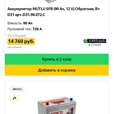
Аккумулятор MUTLU SFB (90 Ач, 12 V) Обратная, R+
D31 арт.D31.90.072.C
Емкость
:
90 Ач
Пусковой ток
:
720 A
15 570
руб.
14 760
руб.
3 893
руб.
в Сплит
при обмене
Купить в 1 клик
Добавить в корзину
MUTLU