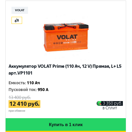
VOLAT
Аккумулятор VOLAT Prime (110 Ач, 12 V) Прямая, L+ L5
арт.VP1101
Емкость
:
110 Ач
Пусковой ток
:
950 A
13 400
руб.
12 410
руб.
3 350
руб.
в Сплит
при обмене
Купить в 1 клик