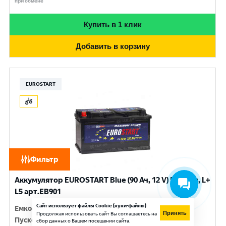
при обмене
Купить в 1 клик
Добавить в корзину
EUROSTART
Фильтр
Аккумулятор EUROSTART Blue (90 Ач, 12 V) Прямая, L+
L5 арт.EB901
Сайт использует файлы Cookie (куки-файлы)
Емкость
:
90 Ач
Принять
Продолжая использовать сайт Вы соглашаетесь на
Пусковой ток
:
720 A
сбор данных о Вашем посещении сайта.