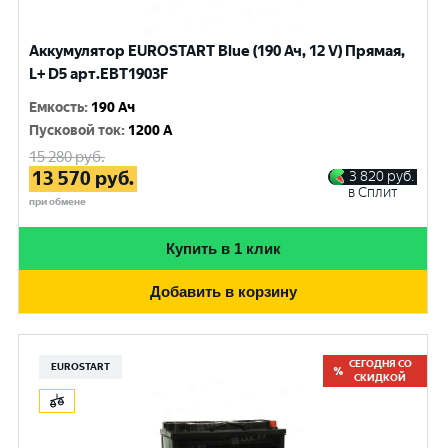
Аккумулятор EUROSTART Blue (190 Ач, 12 V) Прямая,
L+ D5 арт.EBT1903F
Емкость
:
190 Ач
Пусковой ток
:
1200 A
15 280
руб.
13 570
руб.
3 820
руб.
в Сплит
при обмене
Купить в 1 клик
Добавить в корзину
СЕГОДНЯ СО
EUROSTART
СКИДКОЙ