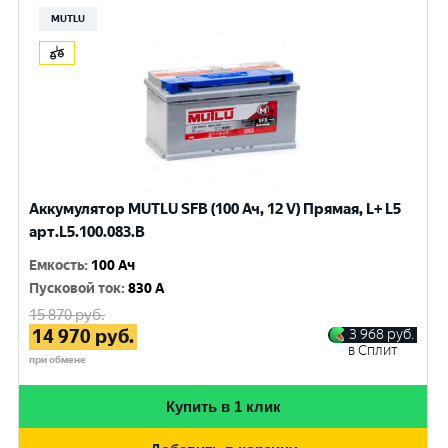
MUTLU
Аккумулятор MUTLU SFB (100 Ач, 12 V) Прямая, L+ L5
арт.L5.100.083.B
Емкость
:
100 Ач
Пусковой ток
:
830 A
15 870
руб.
14 970
руб.
3 968
руб.
в Сплит
при обмене
Купить в 1 клик