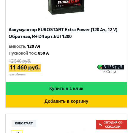
Аккумулятор EUROSTART Extra Power (120 Ач, 12 V)
Обратная, R+ D4 арт.EUT1200
Емкость
:
120 Ач
Пусковой ток
:
850 A
12 540
руб.
11 460
руб.
3 135
руб.
в Сплит
при обмене
Купить в 1 клик
Добавить в корзину
СЕГОДНЯ СО
EUROSTART
СКИДКОЙ