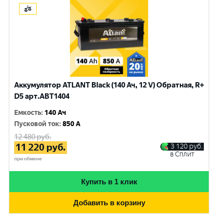
Аккумулятор ATLANT Black (140 Ач, 12 V) Обратная, R+
D5 арт.ABT1404
Емкость
:
140 Ач
Пусковой ток
:
850 A
12 480
руб.
11 220
руб.
3 120
руб.
в Сплит
при обмене
Купить в 1 клик
Добавить в корзину