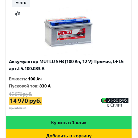
MUTLU
Аккумулятор MUTLU SFB (100 Ач, 12 V) Прямая, L+ L5
арт.L5.100.083.B
Емкость
:
100 Ач
Пусковой ток
:
830 A
15 870
руб.
14 970
руб.
3 968
руб.
в Сплит
при обмене
Купить в 1 клик
Добавить в корзину