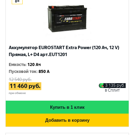
Аккумулятор EUROSTART Extra Power (120 Ач, 12 V)
Прямая, L+ D4 арт.EUT1201
Емкость
:
120 Ач
Пусковой ток
:
850 A
12 540
руб.
11 460
руб.
3 135
руб.
в Сплит
при обмене
Купить в 1 клик
Добавить в корзину