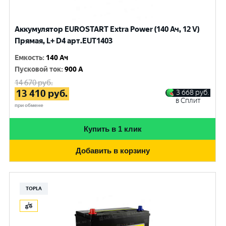
Аккумулятор EUROSTART Extra Power (140 Ач, 12 V)
Прямая, L+ D4 арт.EUT1403
Емкость
:
140 Ач
Пусковой ток
:
900 A
14 670
руб.
13 410
руб.
3 668
руб.
в Сплит
при обмене
Купить в 1 клик
Добавить в корзину
TOPLA