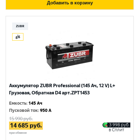
Добавить в корзину
ZUBR
Аккумулятор ZUBR Professional (145 Ач, 12 V) L+
Грузовая, Обратная D4 арт.ZPT1453
Емкость
:
145 Ач
Пусковой ток
:
950 A
15 990
руб.
14 685
руб.
3 998
руб.
в Сплит
при обмене