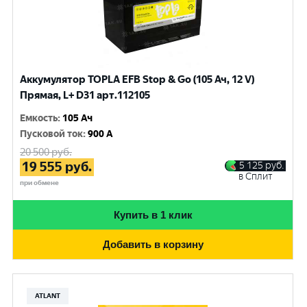
Аккумулятор TOPLA EFB Stop & Go (105 Ач, 12 V)
Прямая, L+ D31 арт.112105
Емкость
:
105 Ач
Пусковой ток
:
900 A
20 500
руб.
19 555
руб.
5 125
руб.
в Сплит
при обмене
Купить в 1 клик
Добавить в корзину
ATLANT