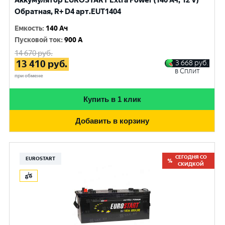
Аккумулятор EUROSTART Extra Power (140 Ач, 12 V)
Обратная, R+ D4 арт.EUT1404
Емкость
:
140 Ач
Пусковой ток
:
900 A
14 670
руб.
13 410
руб.
3 668
руб.
в Сплит
при обмене
Купить в 1 клик
Добавить в корзину
СЕГОДНЯ СО
EUROSTART
СКИДКОЙ