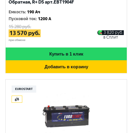
Обратная, R+ D5 арт.EBT1904F
Емкость
:
190 Ач
Пусковой ток
:
1200 A
15 280
руб.
13 570
руб.
3 820
руб.
в Сплит
при обмене
Купить в 1 клик
Добавить в корзину
EUROSTART