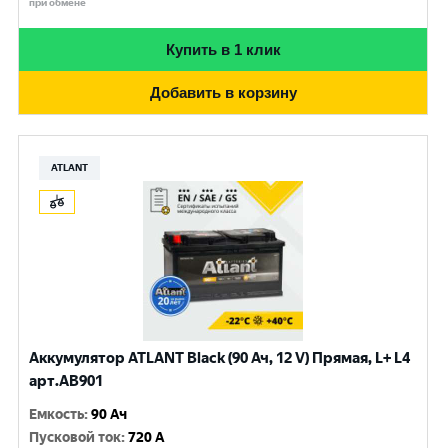
при обмене
Купить в 1 клик
Добавить в корзину
ATLANT
Аккумулятор ATLANT Black (90 Ач, 12 V) Прямая, L+ L4
арт.AB901
Емкость
:
90 Ач
Пусковой ток
:
720 A