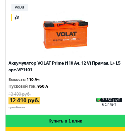
VOLAT
Аккумулятор VOLAT Prime (110 Ач, 12 V) Прямая, L+ L5
арт.VP1101
Емкость
:
110 Ач
Пусковой ток
:
950 A
13 400
руб.
12 410
руб.
3 350
руб.
в Сплит
при обмене
Купить в 1 клик