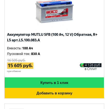
Аккумулятор MUTLU SFB (100 Ач, 12 V) Обратная, R+
L5 арт.L5.100.083.A
Емкость
:
100 Ач
Пусковой ток
:
830 A
16 505
руб.
15 605
руб.
4 126
руб.
в Сплит
при обмене
Купить в 1 клик
Добавить в корзину