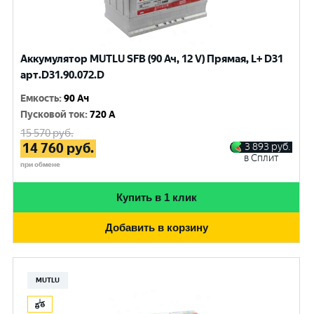
Аккумулятор MUTLU SFB (90 Ач, 12 V) Прямая, L+ D31
арт.D31.90.072.D
Емкость
:
90 Ач
Пусковой ток
:
720 A
15 570
руб.
14 760
руб.
3 893
руб.
в Сплит
при обмене
Купить в 1 клик
Добавить в корзину
MUTLU