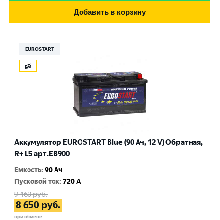
Добавить в корзину
EUROSTART
Аккумулятор EUROSTART Blue (90 Ач, 12 V) Обратная,
R+ L5 арт.EB900
Емкость
:
90 Ач
Пусковой ток
:
720 A
9 460
руб.
8 650
руб.
при обмене