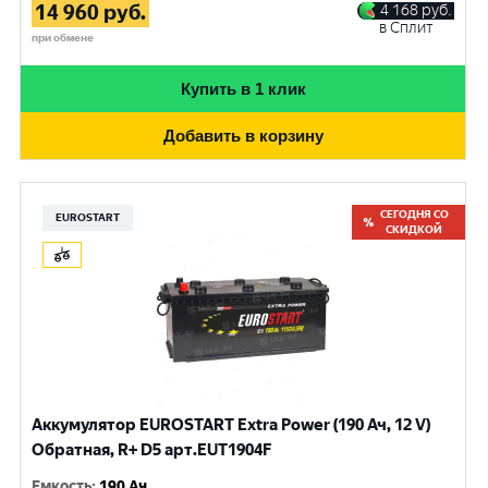
14 960
руб.
4 168
руб.
в Сплит
при обмене
Купить в 1 клик
Добавить в корзину
СЕГОДНЯ СО
EUROSTART
СКИДКОЙ
Аккумулятор EUROSTART Extra Power (190 Ач, 12 V)
Обратная, R+ D5 арт.EUT1904F
Емкость
:
190 Ач