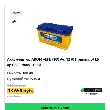
АКОМ
Аккумулятор AKOM +EFB (100 Ач, 12 V) Прямая, L+ L5
арт.6СТ-100VL EFBL
Емкость
:
100 Ач
Пусковой ток
:
930 A
14 550
руб.
13 650
руб.
3 637
руб.
в Сплит
при обмене
Купить в 1 клик