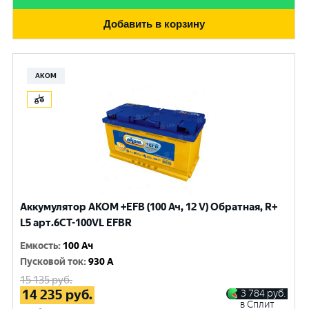
Добавить в корзину
АКОМ
Аккумулятор AKOM +EFB (100 Ач, 12 V) Обратная, R+
L5 арт.6СТ-100VL EFBR
Емкость
:
100 Ач
Пусковой ток
:
930 A
15 135
руб.
14 235
руб.
3 784
руб.
в Сплит