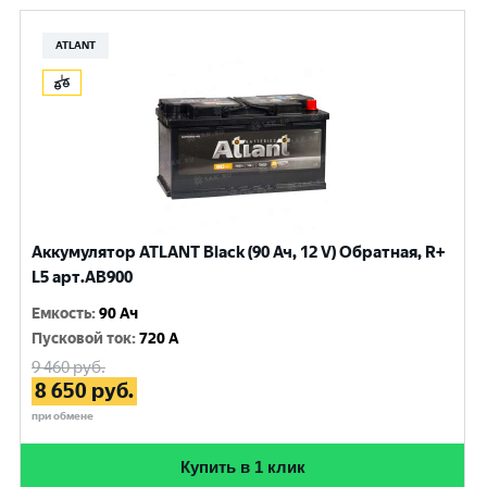
ATLANT
Аккумулятор ATLANT Black (90 Ач, 12 V) Обратная, R+
L5 арт.AB900
Емкость
:
90 Ач
Пусковой ток
:
720 A
9 460
руб.
8 650
руб.
при обмене
Купить в 1 клик