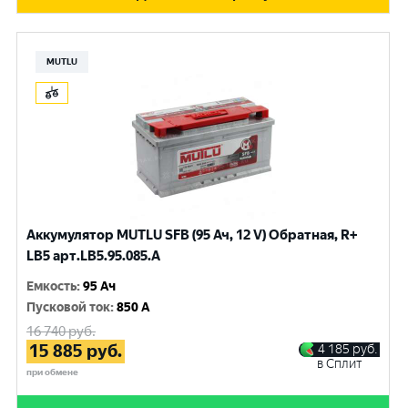
MUTLU
Аккумулятор MUTLU SFB (95 Ач, 12 V) Обратная, R+
LB5 арт.LВ5.95.085.A
Емкость
:
95 Ач
Пусковой ток
:
850 A
16 740
руб.
15 885
руб.
4 185
руб.
в Сплит
при обмене