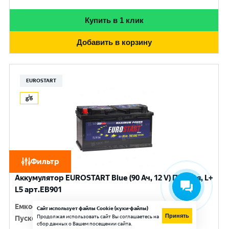
Купить в 1 клик
Добавить в корзину
EUROSTART
Фильтр
Аккумулятор EUROSTART Blue (90 Ач, 12 V) Прямая, L+
L5 арт.EB901
Емкость
:
90 Ач
Сайт использует файлы Cookie (куки-файлы)
Принять
Продолжая использовать сайт Вы соглашаетесь на
Пусковой ток
:
720 A
сбор данных о Вашем посещении сайта.