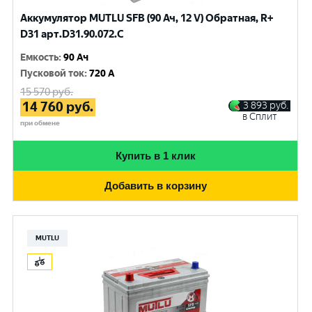
Аккумулятор MUTLU SFB (90 Ач, 12 V) Обратная, R+
D31 арт.D31.90.072.C
Емкость
:
90 Ач
Пусковой ток
:
720 A
15 570
руб.
14 760
руб.
3 893
руб.
в Сплит
при обмене
Купить в 1 клик
Добавить в корзину
MUTLU