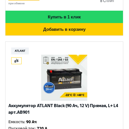
в Сплит
при обмене
Купить в 1 клик
Добавить в корзину
ATLANT
Аккумулятор ATLANT Black (90 Ач, 12 V) Прямая, L+ L4
арт.AB901
Емкость
:
90 Ач
Пусковой ток
:
720 A