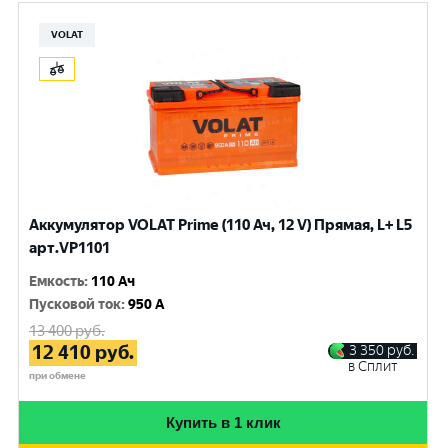
VOLAT
Аккумулятор VOLAT Prime (110 Ач, 12 V) Прямая, L+ L5
арт.VP1101
Емкость
:
110 Ач
Пусковой ток
:
950 A
13 400
руб.
12 410
руб.
3 350
руб.
в Сплит
при обмене
Купить в 1 клик