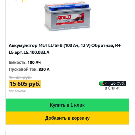
Аккумулятор MUTLU SFB (100 Ач, 12 V) Обратная, R+
L5 арт.L5.100.083.A
Емкость
:
100 Ач
Пусковой ток
:
830 A
16 505
руб.
15 605
руб.
4 126
руб.
в Сплит
при обмене
Купить в 1 клик
Добавить в корзину