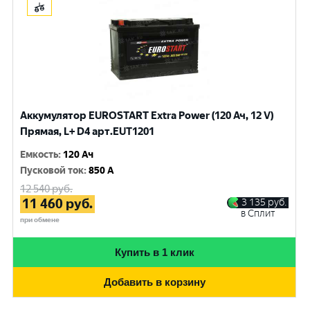
Аккумулятор EUROSTART Extra Power (120 Ач, 12 V)
Прямая, L+ D4 арт.EUT1201
Емкость
:
120 Ач
Пусковой ток
:
850 A
12 540
руб.
11 460
руб.
3 135
руб.
в Сплит
при обмене
Купить в 1 клик
Добавить в корзину