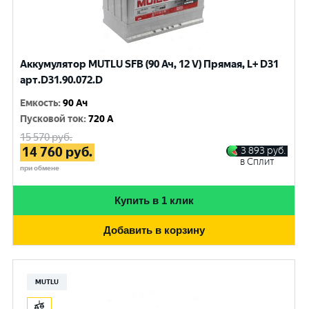
Аккумулятор MUTLU SFB (90 Ач, 12 V) Прямая, L+ D31
арт.D31.90.072.D
Емкость
:
90 Ач
Пусковой ток
:
720 A
15 570
руб.
14 760
руб.
3 893
руб.
в Сплит
при обмене
Купить в 1 клик
Добавить в корзину
MUTLU