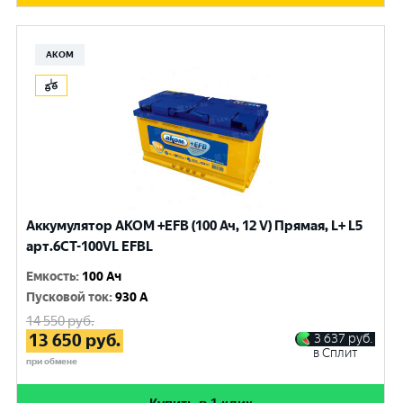
АКОМ
Аккумулятор AKOM +EFB (100 Ач, 12 V) Прямая, L+ L5
арт.6СТ-100VL EFBL
Емкость
:
100 Ач
Пусковой ток
:
930 A
14 550
руб.
13 650
руб.
3 637
руб.
в Сплит
при обмене