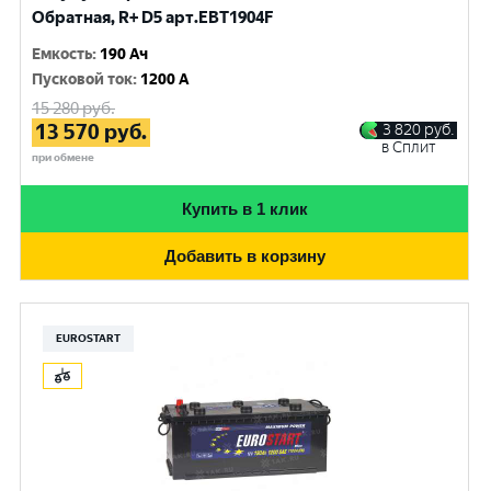
Обратная, R+ D5 арт.EBT1904F
Емкость
:
190 Ач
Пусковой ток
:
1200 A
15 280
руб.
13 570
руб.
3 820
руб.
в Сплит
при обмене
Купить в 1 клик
Добавить в корзину
EUROSTART