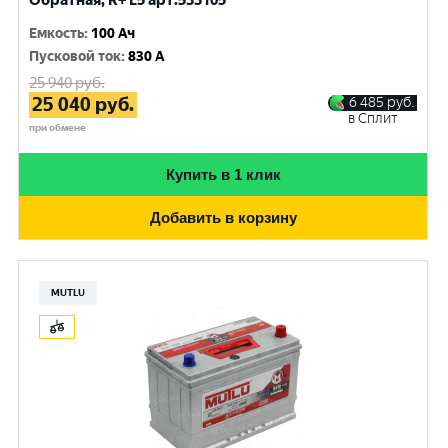
Обратная, R+ L5 арт.533105
Емкость
:
100 Ач
Пусковой ток
:
830 A
25 940
руб.
25 040
руб.
6 485
руб.
в Сплит
при обмене
Купить в 1 клик
Добавить в корзину
MUTLU