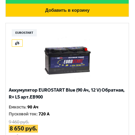
Добавить в корзину
EUROSTART
Аккумулятор EUROSTART Blue (90 Ач, 12 V) Обратная,
R+ L5 арт.EB900
Емкость
:
90 Ач
Пусковой ток
:
720 A
9 460
руб.
8 650
руб.