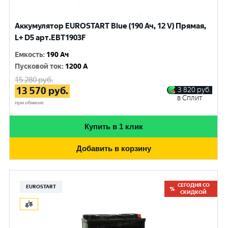
Аккумулятор EUROSTART Blue (190 Ач, 12 V) Прямая,
L+ D5 арт.EBT1903F
Емкость
:
190 Ач
Пусковой ток
:
1200 A
15 280
руб.
13 570
руб.
3 820
руб.
в Сплит
при обмене
Купить в 1 клик
Добавить в корзину
СЕГОДНЯ СО
EUROSTART
СКИДКОЙ