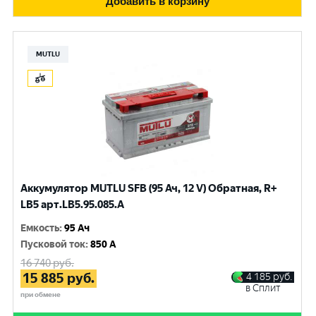
Добавить в корзину
MUTLU
Аккумулятор MUTLU SFB (95 Ач, 12 V) Обратная, R+
LB5 арт.LВ5.95.085.A
Емкость
:
95 Ач
Пусковой ток
:
850 A
16 740
руб.
15 885
руб.
4 185
руб.
в Сплит
при обмене