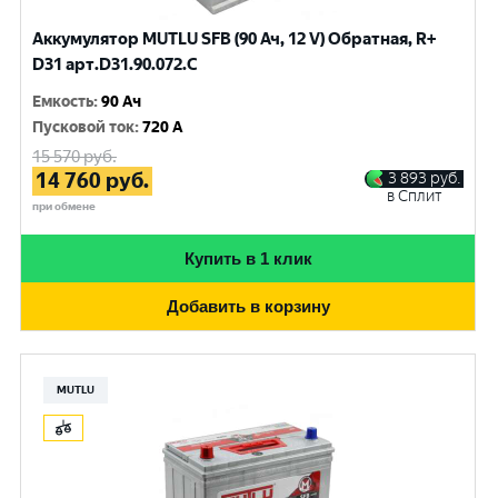
Аккумулятор MUTLU SFB (90 Ач, 12 V) Обратная, R+
D31 арт.D31.90.072.C
Емкость
:
90 Ач
Пусковой ток
:
720 A
15 570
руб.
14 760
руб.
3 893
руб.
в Сплит
при обмене
Купить в 1 клик
Добавить в корзину
MUTLU