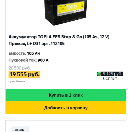
Аккумулятор TOPLA EFB Stop & Go (105 Ач, 12 V)
Прямая, L+ D31 арт.112105
Емкость
:
105 Ач
Пусковой ток
:
900 A
20 500
руб.
19 555
руб.
5 125
руб.
в Сплит
при обмене
Купить в 1 клик
Добавить в корзину
ATLANT