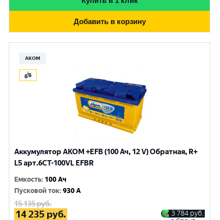
Купить в 1 клик
Добавить в корзину
АКОМ
Аккумулятор AKOM +EFB (100 Ач, 12 V) Обратная, R+
L5 арт.6СТ-100VL EFBR
Емкость
:
100 Ач
Пусковой ток
:
930 A
15 135
руб.
14 235
руб.
3 784
руб.