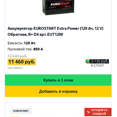
Аккумулятор EUROSTART Extra Power (120 Ач, 12 V)
Обратная, R+ D4 арт.EUT1200
Емкость
:
120 Ач
Пусковой ток
:
850 A
12 540
руб.
11 460
руб.
3 135
руб.
в Сплит
при обмене
Купить в 1 клик
Добавить в корзину
СЕГОДНЯ СО
EUROSTART
СКИДКОЙ