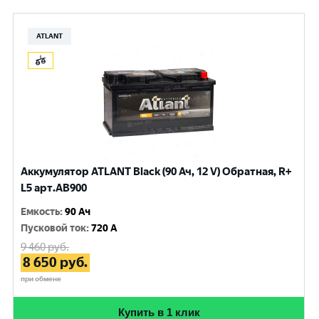
ATLANT
Аккумулятор ATLANT Black (90 Ач, 12 V) Обратная, R+
L5 арт.AB900
Емкость
:
90 Ач
Пусковой ток
:
720 A
9 460
руб.
8 650
руб.
при обмене
Купить в 1 клик