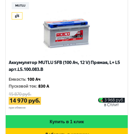
MUTLU
Аккумулятор MUTLU SFB (100 Ач, 12 V) Прямая, L+ L5
арт.L5.100.083.B
Емкость
:
100 Ач
Пусковой ток
:
830 A
15 870
руб.
14 970
руб.
3 968
руб.
в Сплит
при обмене
Купить в 1 клик