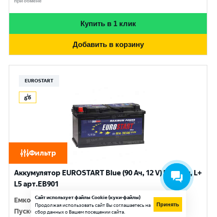
при обмене
Купить в 1 клик
Добавить в корзину
EUROSTART
Фильтр
Аккумулятор EUROSTART Blue (90 Ач, 12 V) Прямая, L+
L5 арт.EB901
Сайт использует файлы Cookie (куки-файлы)
Емкость
:
90 Ач
Принять
Продолжая использовать сайт Вы соглашаетесь на
Пусковой ток
:
720 A
сбор данных о Вашем посещении сайта.