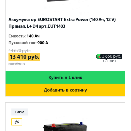
Аккумулятор EUROSTART Extra Power (140 Ач, 12 V)
Прямая, L+ D4 арт.EUT1403
Емкость
:
140 Ач
Пусковой ток
:
900 A
14 670
руб.
13 410
руб.
3 668
руб.
в Сплит
при обмене
Купить в 1 клик
Добавить в корзину
TOPLA