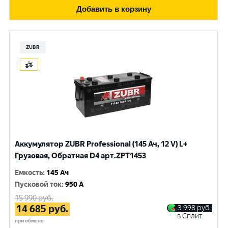
Добавить в корзину
ZUBR
Аккумулятор ZUBR Professional (145 Ач, 12 V) L+
Грузовая, Обратная D4 арт.ZPT1453
Емкость
:
145 Ач
Пусковой ток
:
950 A
15 990
руб.
14 685
руб.
3 998
руб.
в Сплит
при обмене