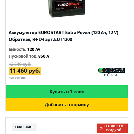
Аккумулятор EUROSTART Extra Power (120 Ач, 12 V)
Обратная, R+ D4 арт.EUT1200
Емкость
:
120 Ач
Пусковой ток
:
850 A
12 540
руб.
11 460
руб.
3 135
руб.
в Сплит
при обмене
Купить в 1 клик
Добавить в корзину
СЕГОДНЯ СО
EUROSTART
СКИДКОЙ