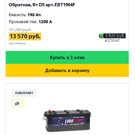
Обратная, R+ D5 арт.EBT1904F
Емкость
:
190 Ач
Пусковой ток
:
1200 A
15 280
руб.
13 570
руб.
3 820
руб.
в Сплит
при обмене
Купить в 1 клик
Добавить в корзину
EUROSTART