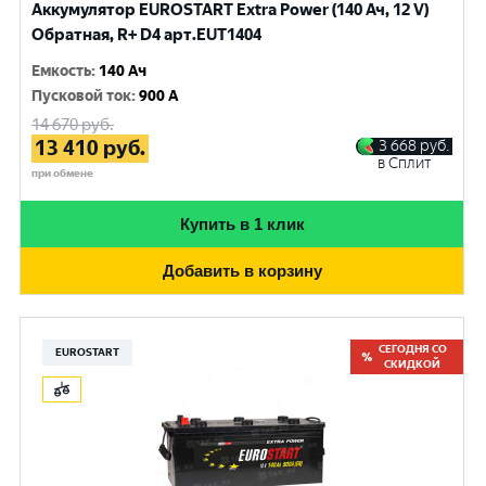
Аккумулятор EUROSTART Extra Power (140 Ач, 12 V)
Обратная, R+ D4 арт.EUT1404
Емкость
:
140 Ач
Пусковой ток
:
900 A
14 670
руб.
13 410
руб.
3 668
руб.
в Сплит
при обмене
Купить в 1 клик
Добавить в корзину
СЕГОДНЯ СО
EUROSTART
СКИДКОЙ