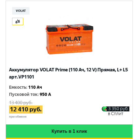
VOLAT
Аккумулятор VOLAT Prime (110 Ач, 12 V) Прямая, L+ L5
арт.VP1101
Емкость
:
110 Ач
Пусковой ток
:
950 A
13 400
руб.
12 410
руб.
3 350
руб.
в Сплит
при обмене
Купить в 1 клик