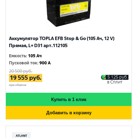
Аккумулятор TOPLA EFB Stop & Go (105 Ач, 12 V)
Прямая, L+ D31 арт.112105
Емкость
:
105 Ач
Пусковой ток
:
900 A
20 500
руб.
19 555
руб.
5 125
руб.
в Сплит
при обмене
Купить в 1 клик
Добавить в корзину
ATLANT