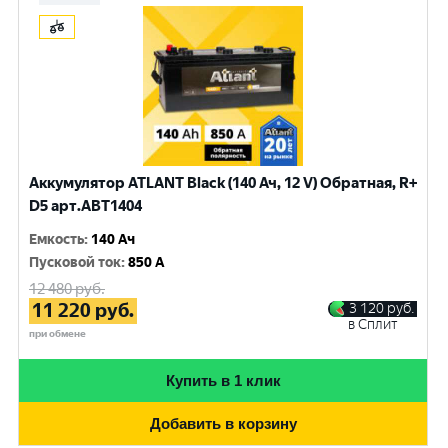
Аккумулятор ATLANT Black (140 Ач, 12 V) Обратная, R+
D5 арт.ABT1404
Емкость
:
140 Ач
Пусковой ток
:
850 A
12 480
руб.
11 220
руб.
3 120
руб.
в Сплит
при обмене
Купить в 1 клик
Добавить в корзину