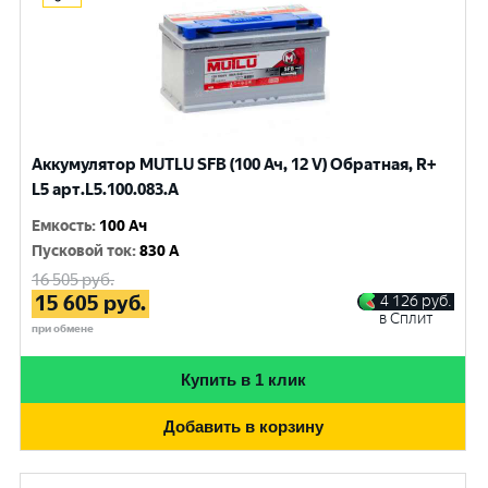
Аккумулятор MUTLU SFB (100 Ач, 12 V) Обратная, R+
L5 арт.L5.100.083.A
Емкость
:
100 Ач
Пусковой ток
:
830 A
16 505
руб.
15 605
руб.
4 126
руб.
в Сплит
при обмене
Купить в 1 клик
Добавить в корзину