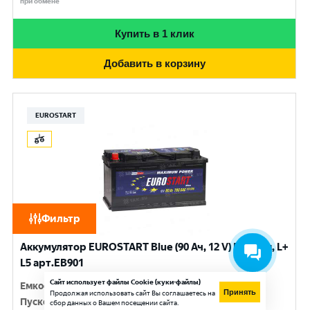
при обмене
Купить в 1 клик
Добавить в корзину
EUROSTART
Фильтр
Аккумулятор EUROSTART Blue (90 Ач, 12 V) Прямая, L+
L5 арт.EB901
Сайт использует файлы Cookie (куки-файлы)
Емкость
:
90 Ач
Принять
Продолжая использовать сайт Вы соглашаетесь на
Пусковой ток
:
720 A
сбор данных о Вашем посещении сайта.