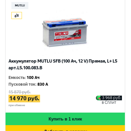
MUTLU
Аккумулятор MUTLU SFB (100 Ач, 12 V) Прямая, L+ L5
арт.L5.100.083.B
Емкость
:
100 Ач
Пусковой ток
:
830 A
15 870
руб.
14 970
руб.
3 968
руб.
в Сплит
при обмене
Купить в 1 клик