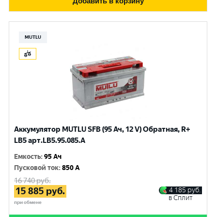
Добавить в корзину
MUTLU
Аккумулятор MUTLU SFB (95 Ач, 12 V) Обратная, R+
LB5 арт.LВ5.95.085.A
Емкость
:
95 Ач
Пусковой ток
:
850 A
16 740
руб.
15 885
руб.
4 185
руб.
в Сплит
при обмене