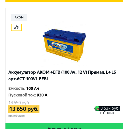
АКОМ
Аккумулятор AKOM +EFB (100 Ач, 12 V) Прямая, L+ L5
арт.6СТ-100VL EFBL
Емкость
:
100 Ач
Пусковой ток
:
930 A
14 550
руб.
13 650
руб.
3 637
руб.
в Сплит
при обмене