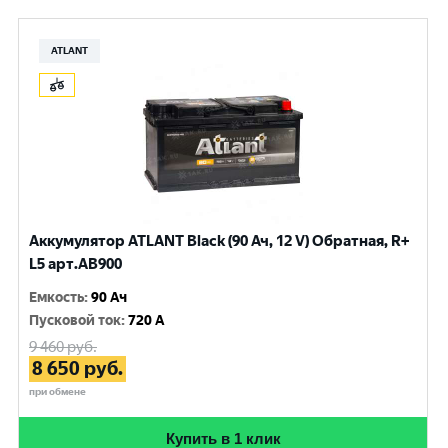
ATLANT
Аккумулятор ATLANT Black (90 Ач, 12 V) Обратная, R+
L5 арт.AB900
Емкость
:
90 Ач
Пусковой ток
:
720 A
9 460
руб.
8 650
руб.
при обмене
Купить в 1 клик