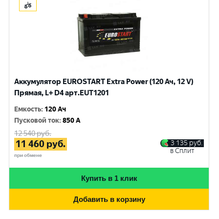
Аккумулятор EUROSTART Extra Power (120 Ач, 12 V)
Прямая, L+ D4 арт.EUT1201
Емкость
:
120 Ач
Пусковой ток
:
850 A
12 540
руб.
11 460
руб.
3 135
руб.
в Сплит
при обмене
Купить в 1 клик
Добавить в корзину