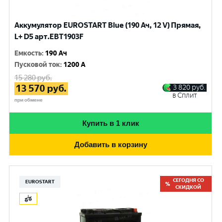
Аккумулятор EUROSTART Blue (190 Ач, 12 V) Прямая,
L+ D5 арт.EBT1903F
Емкость
:
190 Ач
Пусковой ток
:
1200 A
15 280
руб.
13 570
руб.
3 820
руб.
в Сплит
при обмене
Купить в 1 клик
Добавить в корзину
СЕГОДНЯ СО
EUROSTART
СКИДКОЙ