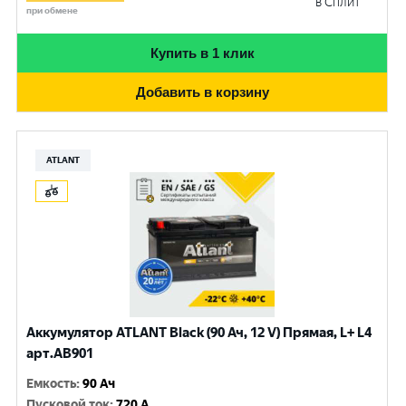
в Сплит
при обмене
Купить в 1 клик
Добавить в корзину
ATLANT
Аккумулятор ATLANT Black (90 Ач, 12 V) Прямая, L+ L4
арт.AB901
Емкость
:
90 Ач
Пусковой ток
:
720 A