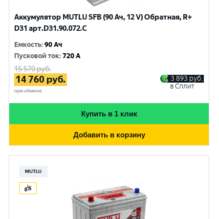
Аккумулятор MUTLU SFB (90 Ач, 12 V) Обратная, R+
D31 арт.D31.90.072.C
Емкость
:
90 Ач
Пусковой ток
:
720 A
15 570
руб.
14 760
руб.
3 893
руб.
в Сплит
при обмене
Купить в 1 клик
Добавить в корзину
MUTLU