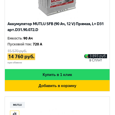
Аккумулятор MUTLU SFB (90 Ач, 12 V) Прямая, L+ D31
арт.D31.90.072.D
Емкость
:
90 Ач
Пусковой ток
:
720 A
15 570
руб.
14 760
руб.
3 893
руб.
в Сплит
при обмене
Купить в 1 клик
Добавить в корзину
MUTLU