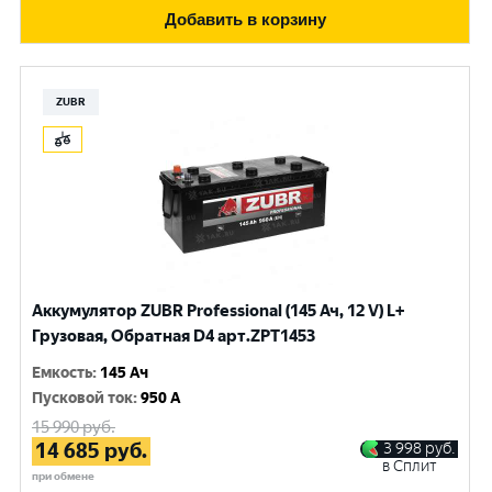
Добавить в корзину
ZUBR
Аккумулятор ZUBR Professional (145 Ач, 12 V) L+
Грузовая, Обратная D4 арт.ZPT1453
Емкость
:
145 Ач
Пусковой ток
:
950 A
15 990
руб.
14 685
руб.
3 998
руб.
в Сплит
при обмене