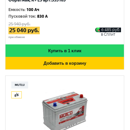
Обратная, R+ L5 арт.533105
Емкость
:
100 Ач
Пусковой ток
:
830 A
25 940
руб.
25 040
руб.
6 485
руб.
в Сплит
при обмене
Купить в 1 клик
Добавить в корзину
MUTLU