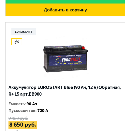
Добавить в корзину
EUROSTART
Аккумулятор EUROSTART Blue (90 Ач, 12 V) Обратная,
R+ L5 арт.EB900
Емкость
:
90 Ач
Пусковой ток
:
720 A
9 460
руб.
8 650
руб.