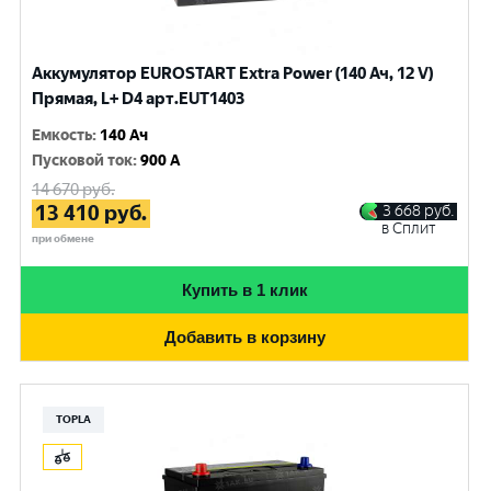
Аккумулятор EUROSTART Extra Power (140 Ач, 12 V)
Прямая, L+ D4 арт.EUT1403
Емкость
:
140 Ач
Пусковой ток
:
900 A
14 670
руб.
13 410
руб.
3 668
руб.
в Сплит
при обмене
Купить в 1 клик
Добавить в корзину
TOPLA