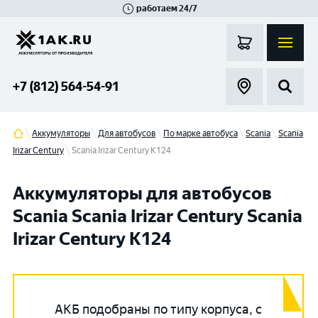
работаем 24/7
Великий Новгород
Санкт-Петербург
Гатчина
Смоленск
Москва
+7 (812) 564-54-91
Аккумуляторы
Для автобусов
По марке автобуса
Scania
Scania
Irizar Century
Scania Irizar Century K124
Аккумуляторы для автобусов
Scania Scania Irizar Century Scania
Irizar Century K124
АКБ подобраны по типу корпуса, с