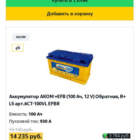
Купить в 1 клик
Добавить в корзину
АКОМ
Аккумулятор AKOM +EFB (100 Ач, 12 V) Обратная, R+
L5 арт.6СТ-100VL EFBR
Емкость
:
100 Ач
Пусковой ток
:
930 A
15 135
руб.
14 235
руб.
3 784
руб.