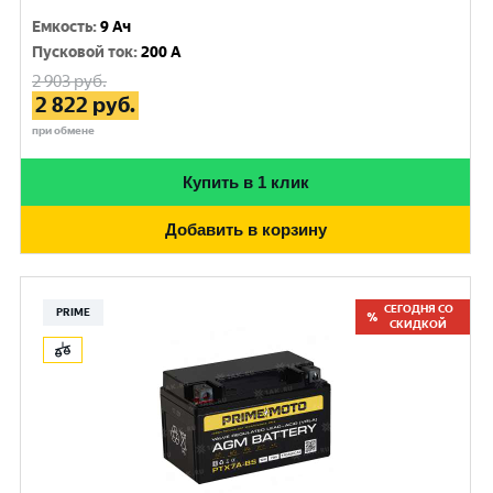
Емкость
:
9 Ач
Пусковой ток
:
200 A
2 903
руб.
2 822
руб.
при обмене
Купить в 1 клик
Добавить в корзину
СЕГОДНЯ СО
PRIME
СКИДКОЙ