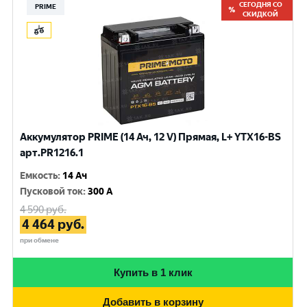
СЕГОДНЯ СО
PRIME
СКИДКОЙ
Аккумулятор PRIME (14 Ач, 12 V) Прямая, L+ YTX16-BS
арт.PR1216.1
Емкость
:
14 Ач
Пусковой ток
:
300 A
4 590
руб.
4 464
руб.
при обмене
Купить в 1 клик
Добавить в корзину