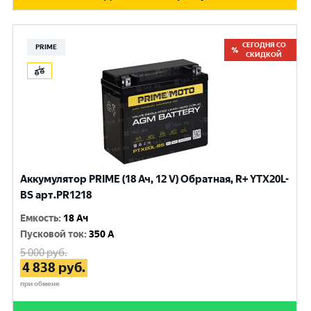
СЕГОДНЯ СО
PRIME
СКИДКОЙ
Аккумулятор PRIME (18 Ач, 12 V) Обратная, R+ YTX20L-
BS арт.PR1218
Емкость
:
18 Ач
Пусковой ток
:
350 A
5 000
руб.
4 838
руб.
при обмене