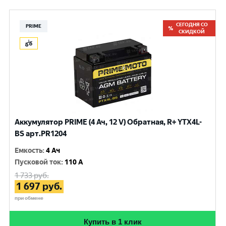
СЕГОДНЯ СО
PRIME
СКИДКОЙ
Аккумулятор PRIME (4 Ач, 12 V) Обратная, R+ YTX4L-
BS арт.PR1204
Емкость
:
4 Ач
Пусковой ток
:
110 A
1 733
руб.
1 697
руб.
при обмене
Купить в 1 клик