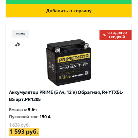
Добавить в корзину
СЕГОДНЯ СО
PRIME
СКИДКОЙ
Аккумулятор PRIME (5 Ач, 12 V) Обратная, R+ YTX5L-
BS арт.PR1205
Емкость
:
5 Ач
Пусковой ток
:
150 A
1 638
руб.
1 593
руб.