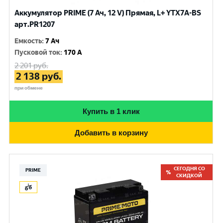
Аккумулятор PRIME (7 Ач, 12 V) Прямая, L+ YTX7A-BS
арт.PR1207
Емкость
:
7 Ач
Пусковой ток
:
170 A
2 201
руб.
2 138
руб.
при обмене
Купить в 1 клик
Добавить в корзину
СЕГОДНЯ СО
PRIME
СКИДКОЙ