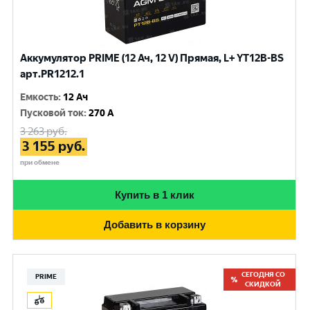
Аккумулятор PRIME (12 Ач, 12 V) Прямая, L+ YT12B-BS
арт.PR1212.1
Емкость
:
12 Ач
Пусковой ток
:
270 A
3 263
руб.
3 155
руб.
при обмене
Купить в 1 клик
Добавить в корзину
СЕГОДНЯ СО
PRIME
СКИДКОЙ