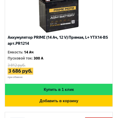
Аккумулятор PRIME (14 Ач, 12 V) Прямая, L+ YTX14-BS
арт.PR1214
Емкость
:
14 Ач
Пусковой ток
:
300 A
3 812
руб.
3 686
руб.
при обмене
Купить в 1 клик
Добавить в корзину