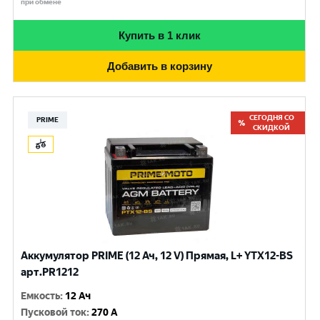
при обмене
Купить в 1 клик
Добавить в корзину
СЕГОДНЯ СО
PRIME
СКИДКОЙ
Аккумулятор PRIME (12 Ач, 12 V) Прямая, L+ YTX12-BS
арт.PR1212
Емкость
:
12 Ач
Пусковой ток
:
270 A