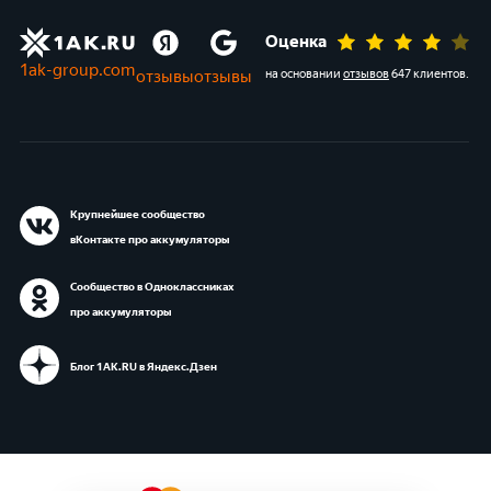
Оценка
1ak-group.com
отзывы
отзывы
на основании
отзывов
647 клиентов
.
Крупнейшее сообщество
вКонтакте про аккумуляторы
Сообщество в Одноклассниках
про аккумуляторы
Блог 1АК.RU в Яндекс.Дзен