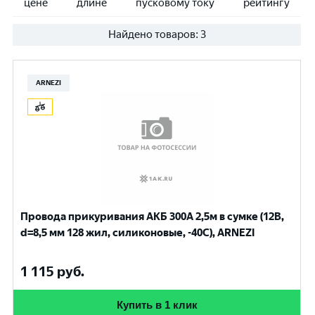
цене
длине
пусковому току
рейтингу
Найдено товаров:
3
ARNEZI
Провода прикуривания АКБ 300А 2,5м в сумке (12В,
d=8,5 мм 128 жил, силиконовые, -40С), ARNEZI
1 115
руб.
Купить в 1 клик