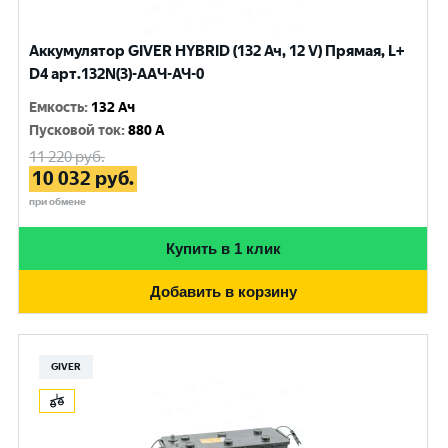
Аккумулятор GIVER HYBRID (132 Ач, 12 V) Прямая, L+
D4 арт.132N(3)-AAЧ-АЧ-0
Емкость
:
132 Ач
Пусковой ток
:
880 A
11 220
руб.
10 032
руб.
при обмене
Купить в 1 клик
Добавить в корзину
GIVER