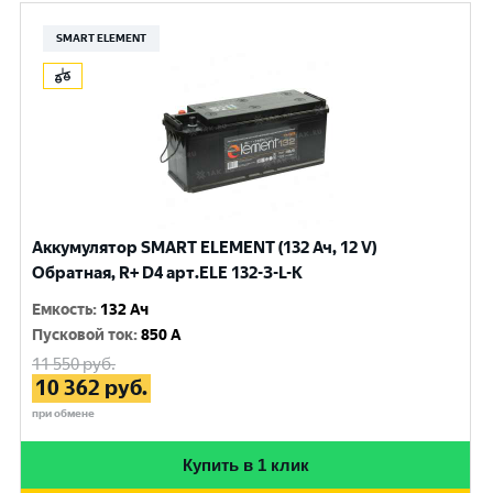
SMART ELEMENT
Аккумулятор SMART ELEMENT (132 Ач, 12 V)
Обратная, R+ D4 арт.ELE 132-З-L-К
Емкость
:
132 Ач
Пусковой ток
:
850 A
11 550
руб.
10 362
руб.
при обмене
Купить в 1 клик