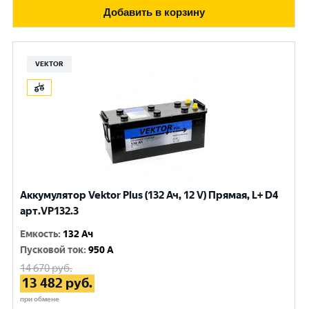
Добавить в корзину
VEKTOR
Аккумулятор Vektor Plus (132 Ач, 12 V) Прямая, L+ D4
арт.VP132.3
Емкость
:
132 Ач
Пусковой ток
:
950 A
14 670
руб.
13 482
руб.
при обмене