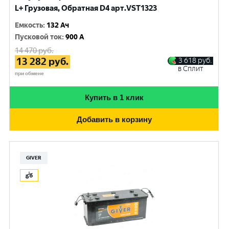
L+ Грузовая, Обратная D4 арт.VST1323
Емкость
:
132 Ач
Пусковой ток
:
900 A
14 470
руб.
13 282
руб.
3 618
руб.
в Сплит
при обмене
Купить в 1 клик
Добавить в корзину
GIVER