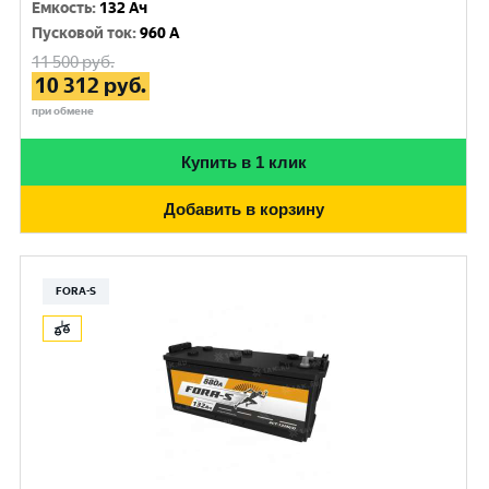
Емкость
:
132 Ач
Пусковой ток
:
960 A
11 500
руб.
10 312
руб.
при обмене
Купить в 1 клик
Добавить в корзину
FORA-S