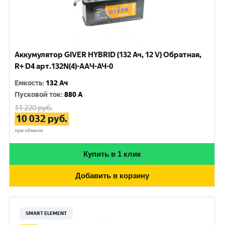
Аккумулятор GIVER HYBRID (132 Ач, 12 V) Обратная,
R+ D4 арт.132N(4)-AAЧ-АЧ-0
Емкость
:
132 Ач
Пусковой ток
:
880 A
11 220
руб.
10 032
руб.
при обмене
Купить в 1 клик
Добавить в корзину
SMART ELEMENT