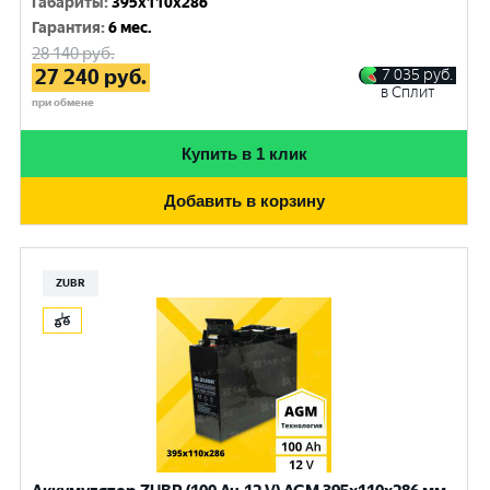
Габариты
:
395x110x286
Гарантия
:
6 мес.
28 140
руб.
27 240
руб.
7 035
руб.
в Сплит
при обмене
Купить в 1 клик
Добавить в корзину
ZUBR