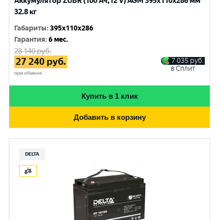
Аккумулятор ZUBR (100 Ач,12 V) AGM 395x110x286 мм
32.8 кг
Габариты
:
395x110x286
Гарантия
:
6 мес.
28 140
руб.
27 240
руб.
7 035
руб.
в Сплит
при обмене
Купить в 1 клик
Добавить в корзину
DELTA