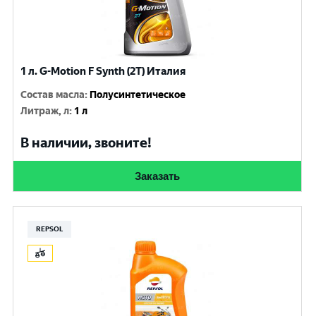
1 л. G-Motion F Synth (2T) Италия
Состав масла
:
Полусинтетическое
Литраж, л
:
1 л
В наличии, звоните!
Заказать
REPSOL