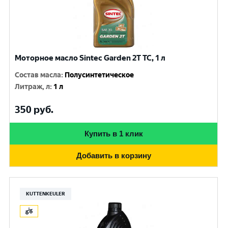
Моторное масло Sintec Garden 2Т ТС, 1 л
Состав масла
:
Полусинтетическое
Литраж, л
:
1 л
350
руб.
Купить в 1 клик
Добавить в корзину
KUTTENKEULER