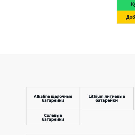
К
4.5 V
AG0
6 V
Доб
AG1
9 V
AG10
12 V
AG13
AG3
AG4
AG6
CR1216
Alkaline щелочные
Lithium литиевые
батарейки
батарейки
CR1220
CR1225
Солевые
батарейки
CR123