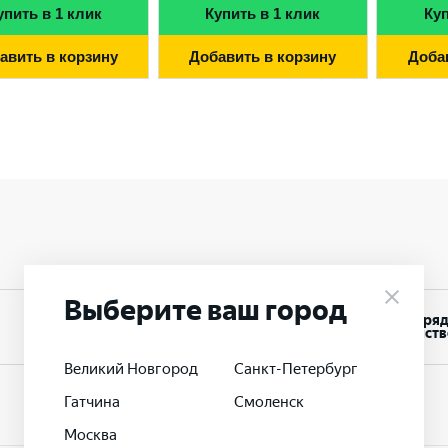
упить в 1 клик
Купить в 1 клик
Куп
авить в корзину
Добавить в корзину
Доба
Выберите ваш город
Воздушно-
Заря
Ni-Mh
цинковые
устройств
Великий Новгород
Санкт-Петербург
Гатчина
Смоленск
Москва