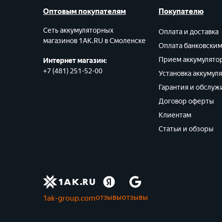
Оптовым покупателям
Покупателю
G1 (364) LR621, LR60
Сеть аккумуляторных
G10 (389) LR1130, LR54
Оплата и доставка
магазинов 1AK.RU в Смоленске
Оплата банковски
G11 (362) LR721, LR58
Прием аккумулято
Интернет магазин:
G12 (386) LR1142, LR43
+7 (481) 251-52-00
Установка аккумул
Гарантия и обслуж
G13 (357) LR1154, LR44
Договор оферты
G2 (396) LR726, LR59
Клиентам
G3 (392) LR736. LR41
Статьи и обзоры
G4 (377) LR626. LR66
G5 (393) LR754, LR48
G6 (370) LR920, LR69
отзывы
отзывы
1ak-group.com
G7 (395), LR926, LR57