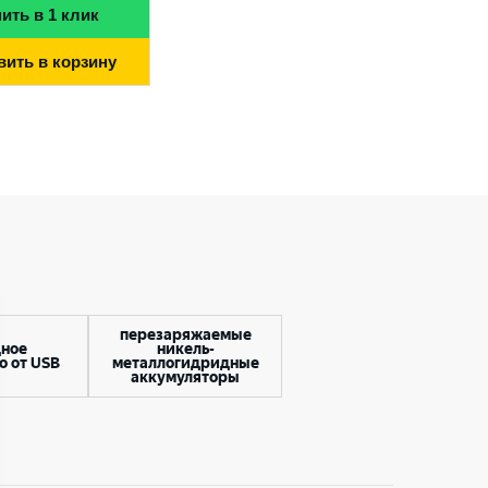
ить в 1 клик
вить в корзину
перезаряжаемые
дное
никель-
о от USB
металлогидридные
аккумуляторы