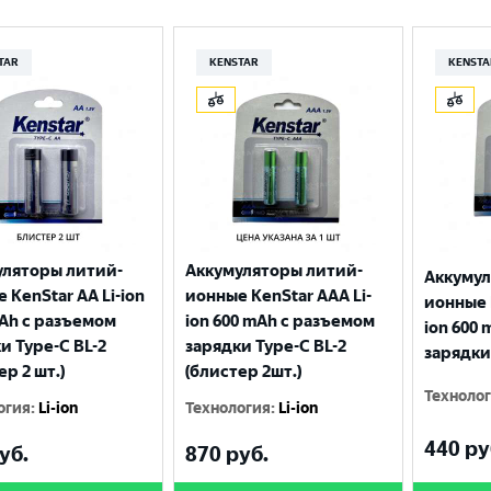
TAR
KENSTAR
KENSTA
уляторы литий-
Аккумуляторы литий-
Аккумул
 KenStar AA Li-ion
ионные KenStar AAA Li-
ионные 
Ah с разъемом
ion 600 mAh с разъемом
ion 600
и Type-C BL-2
зарядки Type-C BL-2
зарядки
ер 2 шт.)
(блистер 2шт.)
Техноло
огия
:
Li-ion
Технология
:
Li-ion
440
ру
уб.
870
руб.