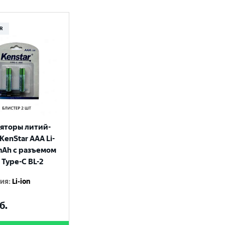
R
яторы литий-
KenStar AAA Li-
 mAh с разъемом
 Type-C BL-2
гия
:
Li-ion
б.