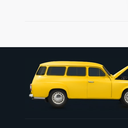
CR123A
CR1616
CR1620
CR1632
CR2
CR2016
CR2025
CR2032
CR2430
CR2430
CR2450
G0 (379) LR521, LR63