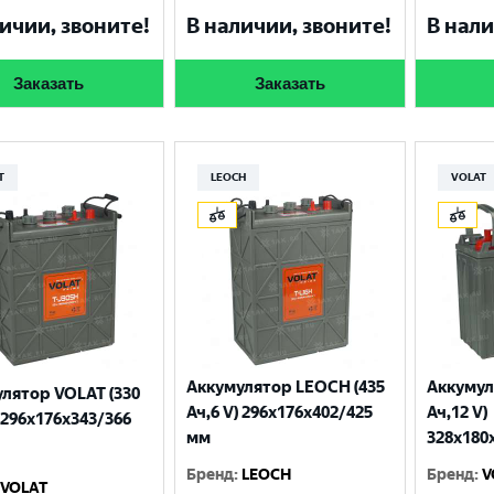
Москва
ичии, звоните!
В наличии, звоните!
В нали
Заказать
Заказать
T
LEOCH
VOLAT
Аккумулятор LEOCH (435
Аккумул
лятор VOLAT (330
Ач,6 V) 296х176х402/425
Ач,12 V)
) 296х176х343/366
мм
328x180
Бренд
:
LEOCH
Бренд
:
V
VOLAT