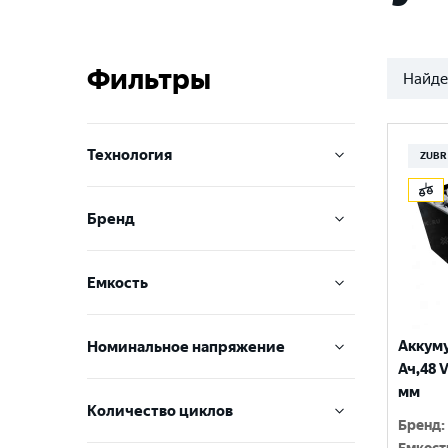
Фильтры
Найде
Технология
ZUBR
PzB
Бренд
PzS
ZUBR
Емкость
VOLAT
150 Ач
TAB
Аккуму
Номинальное напряжение
160 Ач
Ач,48 
LEOCH
2 V
мм
180 Ач
Количество циклов
Бренд
:
6 V
195 Ач