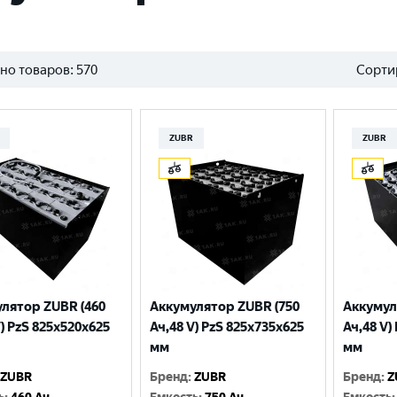
но товаров:
570
Сорти
ZUBR
ZUBR
лятор ZUBR (460
Аккумулятор ZUBR (750
Аккумул
V) PzS 825x520x625
Ач,48 V) PzS 825x735x625
Ач,48 V)
мм
мм
ZUBR
Бренд
:
ZUBR
Бренд
:
Z