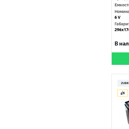
Емкост
650x150x560
Номина
6 V
650x196x685
Габари
296х17
650x250x585
В нал
655x150x622
655x198x567
655x210x630
655x210x650
ZUBR
655x213x630
655x250x574
660x145x688
660x146x590