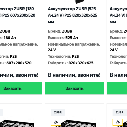
лятор ZUBR (180
Аккумулятор ZUBR (525
Аккумул
V) PzS 607x200x520
Ач,24 V) PzS 820x320x625
Ач,24 V)
мм
мм
ZUBR
Бренд
:
ZUBR
Бренд
:
Z
ь
:
180 Ач
Емкость
:
525 Ач
Емкость
:
льное напряжение
:
Номинальное напряжение
:
Номинал
24 V
24 V
огия
:
PzS
Технология
:
PzS
Техноло
ты
:
607x200x520
Габариты
:
820x320x625
Габарит
ичии, звоните!
В наличии, звоните!
В нали
Заказать
Заказать
ZUBR
ZUBR