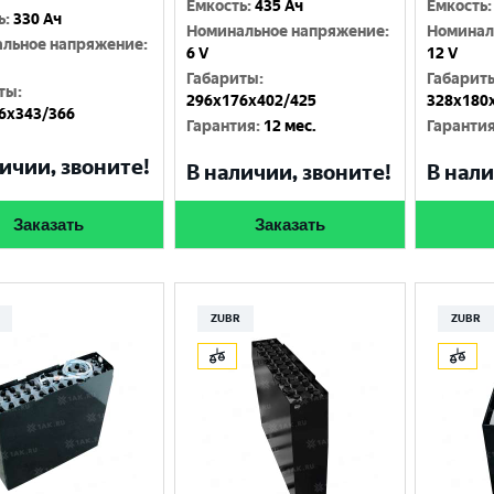
Емкость
:
435 Ач
Емкость
:
ь
:
330 Ач
Номинальное напряжение
:
Номинал
льное напряжение
:
6 V
12 V
Габариты
:
Габарит
ты
:
296х176х402/425
328x180
6х343/366
Гарантия
:
12 мес.
Гаранти
ичии, звоните!
В наличии, звоните!
В нали
Заказать
Заказать
ZUBR
ZUBR