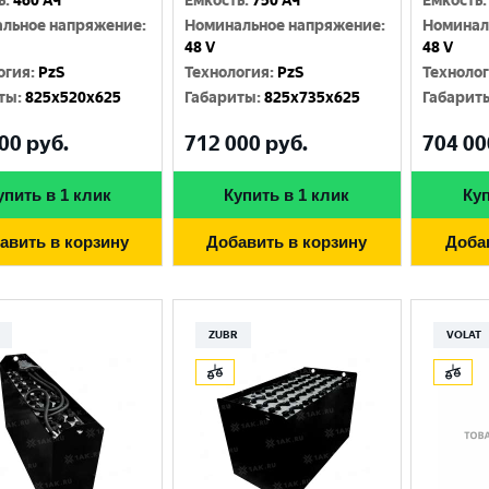
ь
:
460 Ач
Емкость
:
750 Ач
Емкость
:
льное напряжение
:
Номинальное напряжение
:
Номинал
48 V
48 V
огия
:
PzS
Технология
:
PzS
Техноло
ты
:
825x520x625
Габариты
:
825x735x625
Габарит
00
руб.
712 000
руб.
704 00
упить в 1 клик
Купить в 1 клик
Куп
авить в корзину
Добавить в корзину
Доба
ZUBR
VOLAT