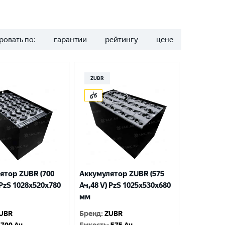
ровать по:
гарантии
рейтингу
цене
ZUBR
ятор ZUBR (700
Аккумулятор ZUBR (575
 PzS 1028x520x780
Ач,48 V) PzS 1025x530x680
мм
UBR
Бренд
:
ZUBR