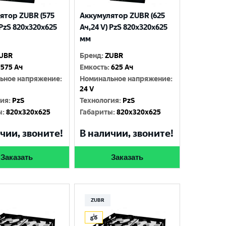
ятор ZUBR (575
Аккумулятор ZUBR (625
 PzS 820x320x625
Ач,24 V) PzS 820x320x625
мм
UBR
Бренд
:
ZUBR
575 Ач
Емкость
:
625 Ач
ьное напряжение
:
Номинальное напряжение
:
24 V
гия
:
PzS
Технология
:
PzS
ы
:
820x320x625
Габариты
:
820x320x625
чии, звоните!
В наличии, звоните!
Заказать
Заказать
ZUBR