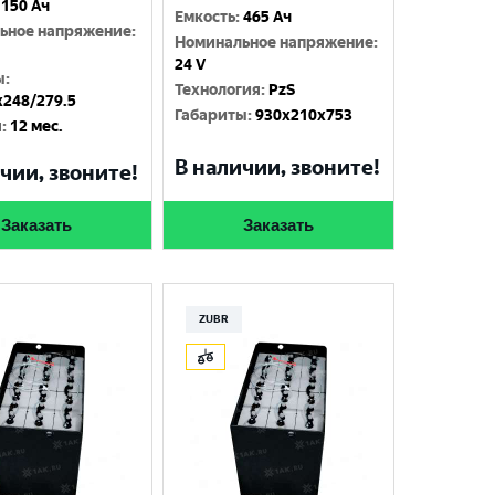
150 Ач
Емкость
:
465 Ач
ьное напряжение
:
Номинальное напряжение
:
24 V
ы
:
Технология
:
PzS
x248/279.5
Габариты
:
930х210х753
я
:
12 мес.
В наличии, звоните!
чии, звоните!
Заказать
Заказать
ZUBR