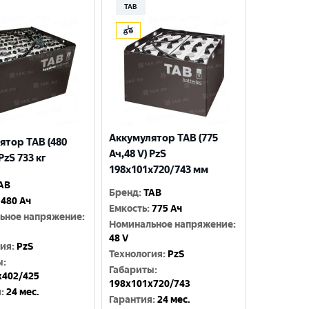
TAB
Аккумулятор TAB (775
ятор TAB (480
Ач,48 V) PzS
PzS 733 кг
198x101x720/743 мм
AB
Бренд
:
TAB
480 Ач
Емкость
:
775 Ач
ьное напряжение
:
Номинальное напряжение
:
48 V
гия
:
PzS
Технология
:
PzS
ы
:
Габариты
:
x402/425
198x101x720/743
я
:
24 мес.
Гарантия
:
24 мес.