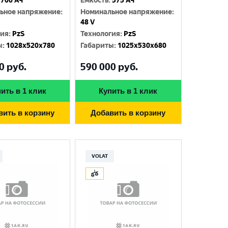
700 Ач
Емкость
:
575 Ач
ьное напряжение
:
Номинальное напряжение
:
48 V
гия
:
PzS
Технология
:
PzS
ы
:
1028x520x780
Габариты
:
1025x530x680
0
руб.
590 000
руб.
ить в 1 клик
Купить в 1 клик
вить в корзину
Добавить в корзину
VOLAT