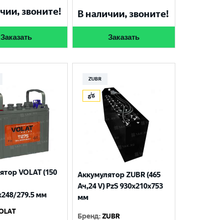
чии, звоните!
В наличии, звоните!
Заказать
Заказать
ZUBR
ятор VOLAT (150
Аккумулятор ZUBR (465
Ач,24 V) PzS 930х210х753
x248/279.5 мм
мм
OLAT
Бренд
:
ZUBR