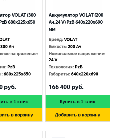
ятор VOLAT (300
Аккумулятор VOLAT (200
 PzB 680x225x650
Ач,24 V) PzB 640x220x690
мм
OLAT
Бренд
:
VOLAT
300 Ач
Емкость
:
200 Ач
ьное напряжение
:
Номинальное напряжение
:
24 V
гия
:
PzB
Технология
:
PzB
ы
:
680x225x650
Габариты
:
640x220x690
0
руб.
166 400
руб.
ить в 1 клик
Купить в 1 клик
вить в корзину
Добавить в корзину