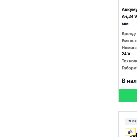
660x150x680
Аккуму
Ач,24 
665x150x560
мм
665x198x670
Бренд
:
665x210x630
Емкост
Номина
665x210x650
24 V
Технол
665x465x450
Габари
670x195x555
В нал
670x195x560
674x290x625
675x265x500
ZUBR
677x196x525
680x225x650