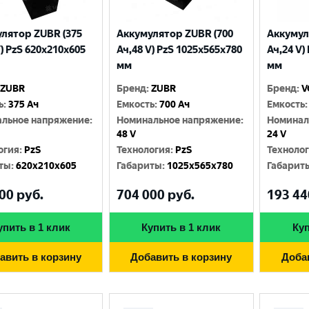
лятор ZUBR (375
Аккумулятор ZUBR (700
Аккумул
V) PzS 620x210x605
Ач,48 V) PzS 1025x565x780
Ач,24 V)
мм
мм
ZUBR
Бренд
:
ZUBR
Бренд
:
V
ь
:
375 Ач
Емкость
:
700 Ач
Емкость
:
льное напряжение
:
Номинальное напряжение
:
Номинал
48 V
24 V
огия
:
PzS
Технология
:
PzS
Техноло
ты
:
620x210x605
Габариты
:
1025x565x780
Габарит
00
руб.
704 000
руб.
193 44
упить в 1 клик
Купить в 1 клик
Куп
авить в корзину
Добавить в корзину
Доба