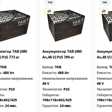
TAB
TAB
лятор TAB (480
Аккумулятор TAB (480
Аккумул
) PzS 773 кг
Ач,48 V) PzS 789 кг
Ач,48 V) 
TAB
Бренд
:
TAB
Бренд
:
T
ь
:
480 Ач
Емкость
:
480 Ач
Емкость
:
льное напряжение
:
Номинальное напряжение
:
Номинал
Выберите ваш город
48 V
48 V
огия
:
PzS
Технология
:
PzS
Техноло
ты
:
Габариты
:
Габарит
Великий Новгород
Санкт-Петербург
8x402/425
198x118x402/425
198x118
Гатчина
Смоленск
ия
:
24 мес.
Гарантия
:
24 мес.
Гаранти