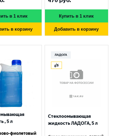
б.
470
руб.
ить в 1 клик
Купить в 1 клик
вить в корзину
Добавить в корзину
ЛАДОГА
омывающая
Стеклоомывающая
 , 5 л
жидкость ЛАДОГА, 5 л
зово-фиолетовый