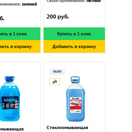
Сезон применения
:
летний
рименения
:
зимний
200
руб.
б.
ить в 1 клик
Купить в 1 клик
вить в корзину
Добавить в корзину
GLEID
Стеклоомывающая
омывающая