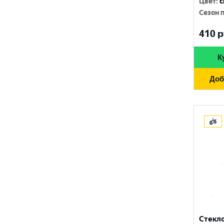
Цвет
:
с
Сезон 
410
р
К
Доб
Стекл