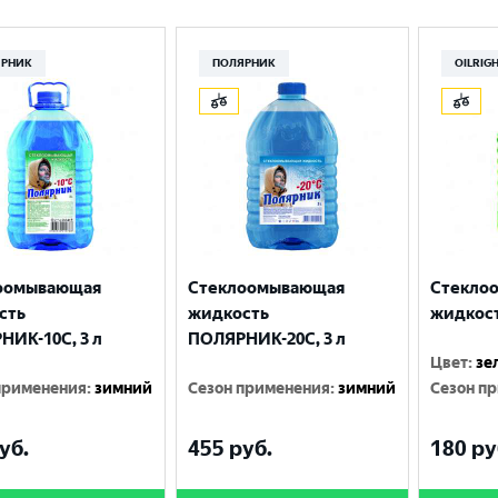
ЯРНИК
ПОЛЯРНИК
OILRIG
оомывающая
Стеклоомывающая
Стекло
сть
жидкость
жидкост
НИК-10C, 3 л
ПОЛЯРНИК-20C, 3 л
Цвет
:
зе
применения
:
зимний
Сезон применения
:
зимний
Сезон п
уб.
455
руб.
180
ру