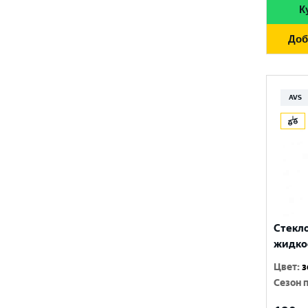
ЛАДОГА
К
ПОЛЯРНИК
Доб
Путь
ЧИСТАЯ МИЛЯ
AVS
Стекл
жидкос
Цвет
:
з
Сезон 