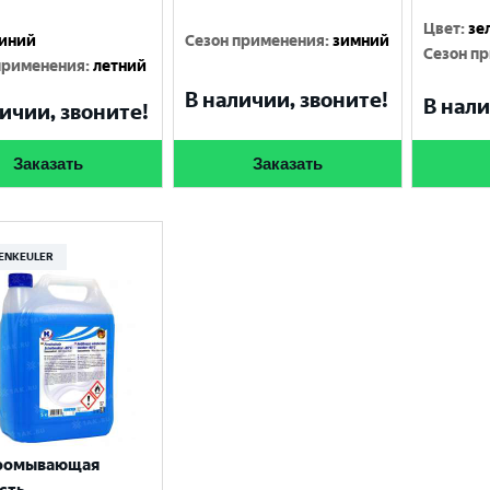
Цвет
:
зе
иний
Сезон применения
:
зимний
Сезон п
применения
:
летний
В наличии, звоните!
В нали
ичии, звоните!
Заказать
Заказать
ENKEULER
оомывающая