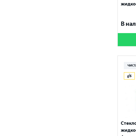
жидкос
В нал
ЧИСТ
Стекл
жидко