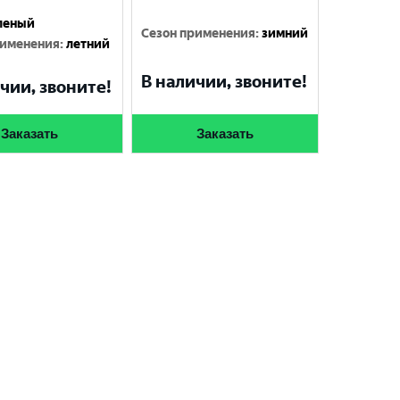
леный
Сезон применения
:
зимний
рименения
:
летний
В наличии, звоните!
чии, звоните!
Заказать
Заказать