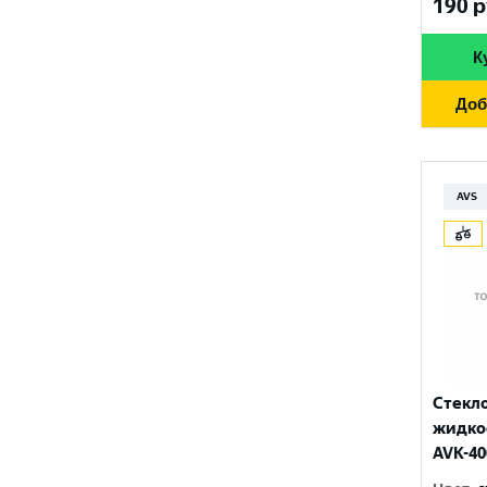
190
р
К
Доб
AVS
Стекл
жидкос
AVK-40