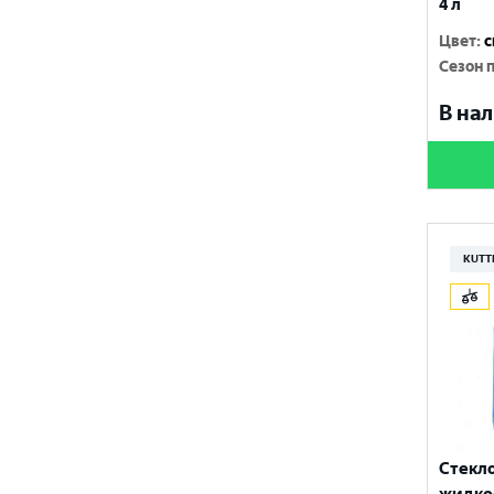
4 л
Цвет
:
с
Сезон 
В нал
KUTT
Стекл