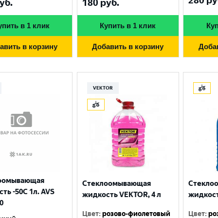
280
ру
уб.
180
руб.
упить в 1 клик
Купить в 1 клик
Куп
авить в корзину
Добавить в корзину
Доба
VEKTOR
оомывающая
Стеклоомывающая
Стекло
ть -50С 1л. AVS
жидкость VEKTOR, 4 л
жидкость
0
Цвет
:
розово-фиолетовый
Цвет
:
ро