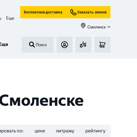
Бесплатная доставка
Заказать звонок
Еще
ы
Смоленск
Еще
Поиск
 Смоленске
ровать по:
цене
литражу
рейтингу