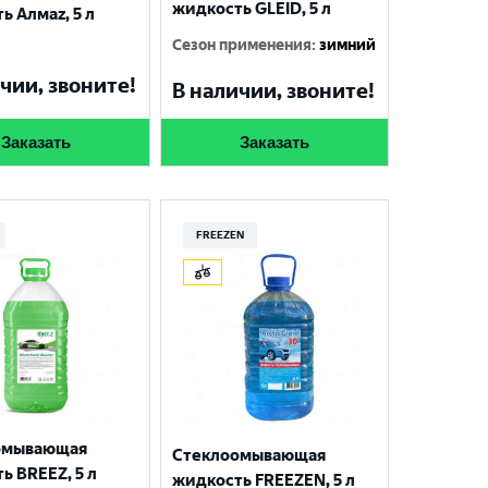
жидкость GLEID, 5 л
ь Алмаz, 5 л
Сезон применения
:
зимний
чии, звоните!
В наличии, звоните!
Заказать
Заказать
FREEZEN
омывающая
Стеклоомывающая
ь BREEZ, 5 л
жидкость FREEZEN, 5 л