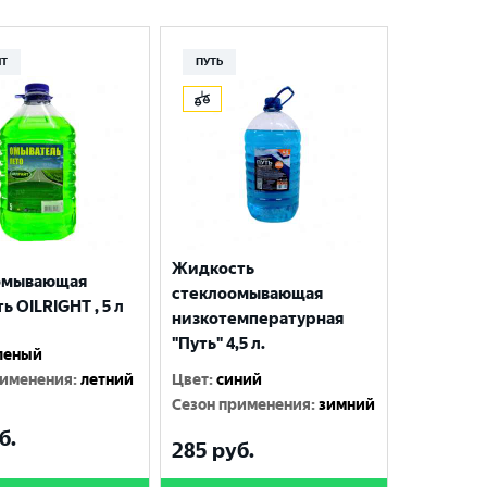
HT
ПУТЬ
Жидкость
омывающая
стеклоомывающая
ь OILRIGHT , 5 л
низкотемпературная
"Путь" 4,5 л.
леный
рименения
:
летний
Цвет
:
синий
Сезон применения
:
зимний
б.
285
руб.