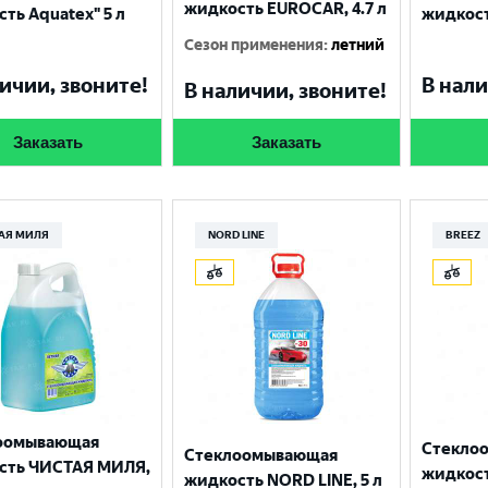
Москва
жидкость EUROCAR, 4.7 л
ть Aquatex" 5 л
жидкост
Сезон применения
:
летний
ичии, звоните!
В нали
В наличии, звоните!
Заказать
Заказать
АЯ МИЛЯ
NORD LINE
BREEZ
оомывающая
Стекло
Стеклоомывающая
сть ЧИСТАЯ МИЛЯ,
жидкост
жидкость NORD LINE, 5 л