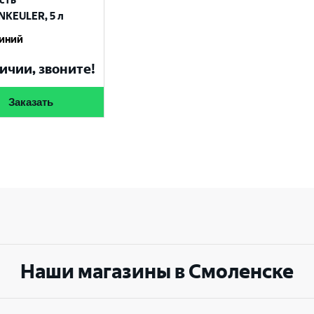
сть
KEULER, 5 л
иний
ичии, звоните!
Заказать
Наши магазины в Смоленске