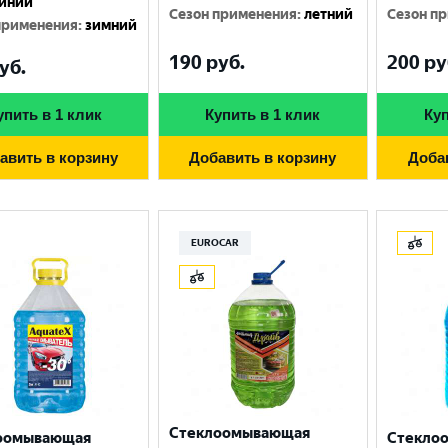
иний
Сезон применения
:
летний
Сезон п
применения
:
зимний
190
руб.
200
ру
уб.
упить в 1 клик
Купить в 1 клик
Куп
авить в корзину
Добавить в корзину
Доба
EUROCAR
Выберите ваш город
Великий Новгород
Санкт-Петербург
Гатчина
Смоленск
Стеклоомывающая
оомывающая
Стекло