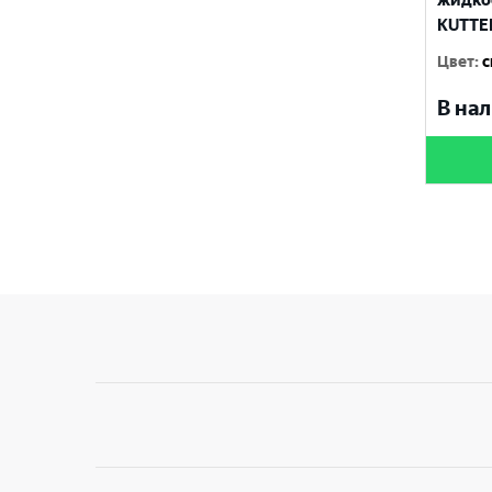
жидко
KUTTEN
Цвет
:
с
В нал