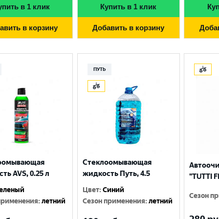
упить в 1 клик
Купить в 1 клик
Куп
авить в корзину
Добавить в корзину
Доба
ПУТЬ
оомывающая
Стеклоомывающая
Автоочи
ть AVS, 0.25 л
жидкость Путь, 4.5
"TUTTI F
еленый
Цвет
:
Синий
Сезон п
применения
:
летний
Сезон применения
:
летний