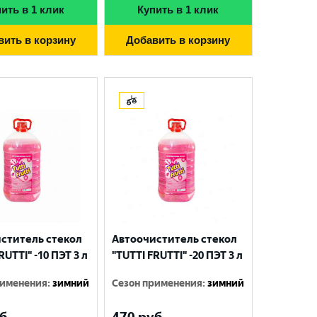
ить в 1 клик
Купить в 1 клик
вить в корзину
Добавить в корзину
ститель стекол
Автоочиститель стекол
RUTTI" -10 ПЭТ 3 л
"TUTTI FRUTTI" -20 ПЭТ 3 л
рименения
:
зимний
Сезон применения
:
зимний