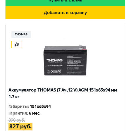
Добавить в корзину
THOMAS
Аккумулятор THOMAS (7 Ач,12 V) AGM 151x65x94 мм
1.7 кг
Габариты
:
151x65x94
Гарантия
:
6 мес.
890
руб.
827
руб.