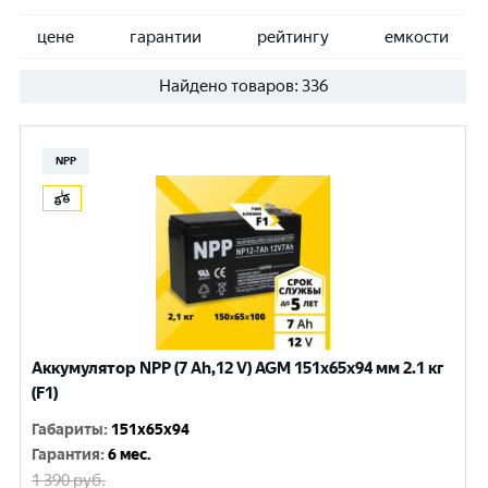
цене
гарантии
рейтингу
емкости
Найдено товаров:
336
NPP
Аккумулятор NPP (7 Ah,12 V) AGM 151x65x94 мм 2.1 кг
(F1)
Габариты
:
151x65x94
Гарантия
:
6 мес.
1 390
руб.