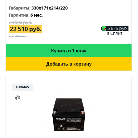
Габариты
:
330x171x214/220
Гарантия
:
6 мес.
23 500
руб.
22 510
руб.
5 875
руб.
в Сплит
при обмене
Купить в 1 клик
Добавить в корзину
THOMAS