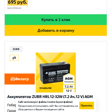
695
руб.
при обмене
Купить в 1 клик
Добавить в корзину
ZUBR
Фильтр
Аккумулятор ZUBR HRL12-32W (7.2 Ач,12 V) AGM
Сайт использует файлы Cookie (куки-файлы)
Габариты
:
151x65x94/100
Принять
Продолжая использовать сайт Вы соглашаетесь на
сбор данных о Вашем посещении сайта.
Гарантия
:
12 мес.