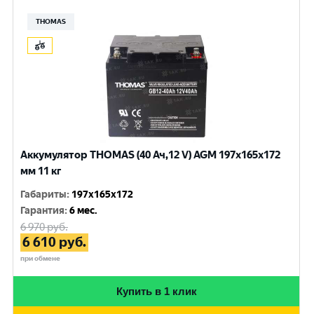
THOMAS
Аккумулятор THOMAS (40 Ач,12 V) AGM 197x165x172
мм 11 кг
Габариты
:
197x165x172
Гарантия
:
6 мес.
6 970
руб.
6 610
руб.
при обмене
Купить в 1 клик