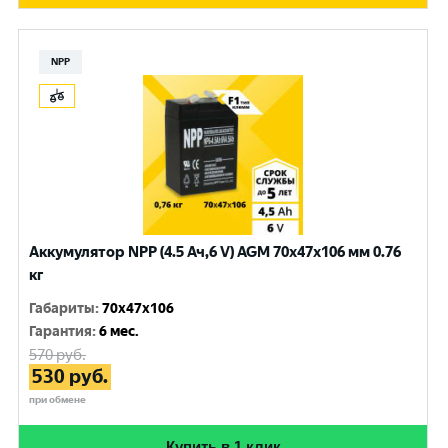
NPP
Аккумулятор NPP (4.5 Ач,6 V) AGM 70x47x106 мм 0.76
кг
Габариты
:
70x47x106
Гарантия
:
6 мес.
570
руб.
530
руб.
при обмене
Купить в 1 клик