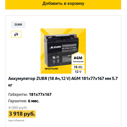
Добавить в корзину
ZUBR
Аккумулятор ZUBR (18 Ач,12 V) AGM 181x77x167 мм 5.7
кг
Габариты
:
181x77x167
Гарантия
:
6 мес.
4 080
руб.
3 918
руб.
при обмене