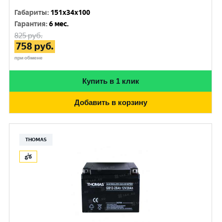
Габариты
:
151x34x100
Гарантия
:
6 мес.
825
руб.
758
руб.
при обмене
Купить в 1 клик
Добавить в корзину
THOMAS