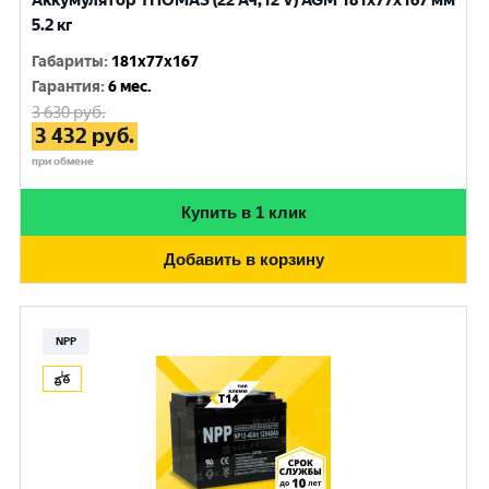
Аккумулятор THOMAS (22 Ач,12 V) AGM 181x77x167 мм
5.2 кг
Габариты
:
181x77x167
Гарантия
:
6 мес.
3 630
руб.
3 432
руб.
при обмене
Купить в 1 клик
Добавить в корзину
NPP