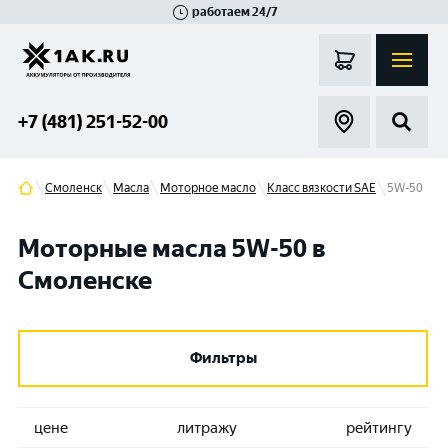
работаем 24/7
Великий Новгород
Санкт-Петербург
Гатчина
Смоленск
Москва
+7 (481) 251-52-00
Смоленск
Масла
Моторное масло
Класс вязкости SAE
5W-50
Моторные масла 5W-50 в
Смоленске
Фильтры
цене
литражу
рейтингу