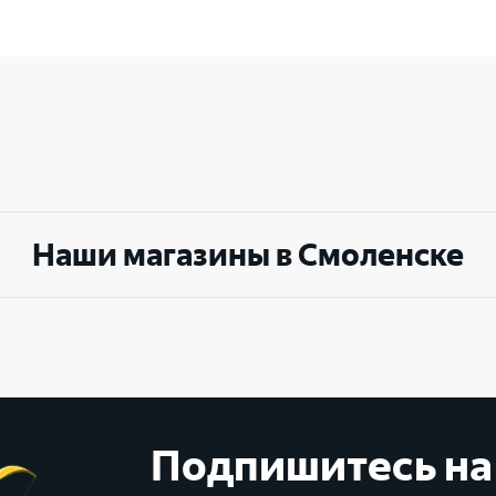
Выберите ваш город
Великий Новгород
Санкт-Петербург
Гатчина
Смоленск
Наши магазины в Смоленске
Москва
Подпишитесь на