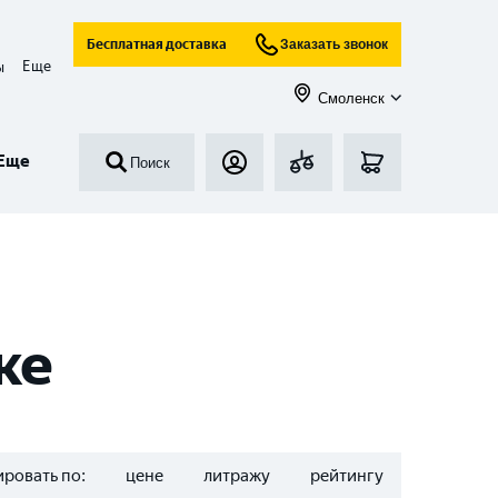
Бесплатная доставка
Заказать звонок
Еще
ы
Смоленск
Еще
Поиск
ке
ровать по:
цене
литражу
рейтингу