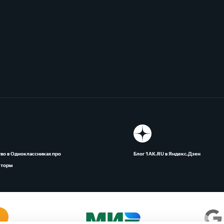
во в Одноклассниках про
Блог 1АК.RU в Яндекс.Дзен
яторы