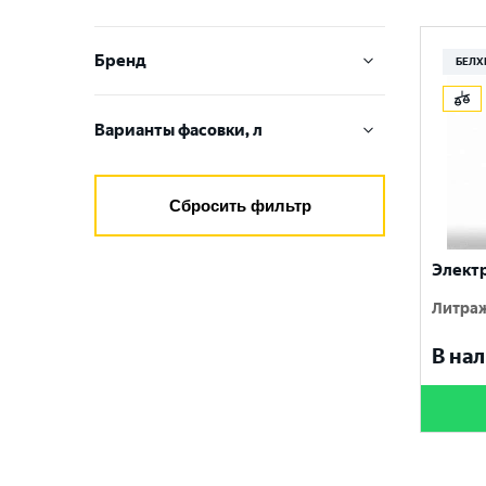
Бренд
БЕЛ
OILRIGHT
Варианты фасовки, л
БЕЛХИМ
1 л
Сбросить фильтр
1 л
4 л
Элект
5 л
Литраж
В нал