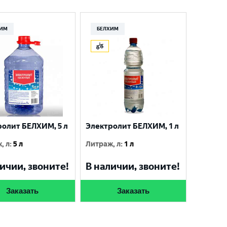
ХИМ
БЕЛХИМ
ролит БЕЛХИМ, 5 л
Электролит БЕЛХИМ, 1 л
, л
:
5 л
Литраж, л
:
1 л
ичии, звоните!
В наличии, звоните!
Заказать
Заказать