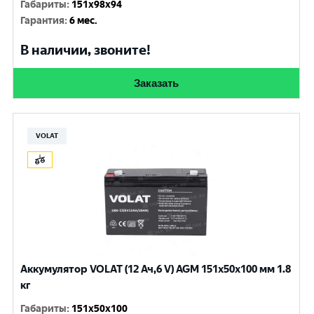
Габариты
:
151x98x94
Гарантия
:
6 мес.
В наличии, звоните!
Заказать
VOLAT
Аккумулятор VOLAT (12 Ач,6 V) AGM 151x50x100 мм 1.8
кг
Габариты
:
151x50x100