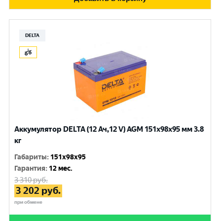
DELTA
Аккумулятор DELTA (12 Ач,12 V) AGM 151x98x95 мм 3.8
кг
Габариты
:
151x98x95
Гарантия
:
12 мес.
3 310
руб.
3 202
руб.
при обмене