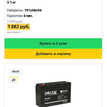
3.1 кг
Габариты
:
151x98x94
Гарантия
:
6 мес.
1 990
руб.
1 882
руб.
при обмене
Купить в 1 клик
Добавить в корзину
DELTA