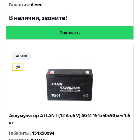
Гарантия
:
6 мес.
В наличии, звоните!
Заказать
ATLANT
Аккумулятор ATLANT (12 Ач,6 V) AGM 151x50x94 мм 1.6
кг
Габариты
:
151x50x94