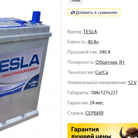
TESLA
Добавить в сравнение
Бренд
:
TESLA
Емкость
:
40 Ач
Пусковой ток
:
340 A
Полярность
:
Обратная, R+
Технология
:
Ca/Ca
Номинальное напряжение
:
12 V
Габариты
:
188x127x227
Гарантия
:
24 мес.
Cтрана
:
СЕРБИЯ