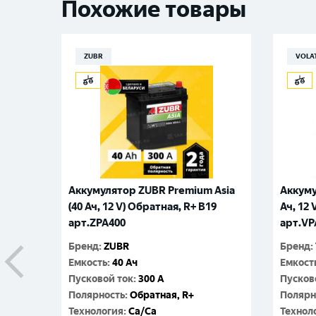
Похожие товары
ZUBR
VOLA
Аккумулятор ZUBR Premium Asia
Аккуму
(40 Ач, 12 V) Обратная, R+ B19
Ач, 12 
арт.ZPA400
арт.VP
Бренд
:
ZUBR
Бренд
:
Емкость
:
40 Ач
Емкост
Пусковой ток
:
300 A
Пусков
Полярность
:
Обратная, R+
Полярн
Технология
:
Ca/Ca
Технол