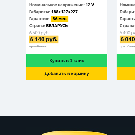
Номинальное напряжение
:
12 V
Номина
Габариты
:
188x127x227
Габари
Гарантия
:
36 мес.
Гарант
Cтрана
:
БЕЛАРУСЬ
Cтрана
6 500
руб.
6 400
р
6 140
руб.
6 040
при обмене
при обме
Купить в 1 клик
Добавить в корзину