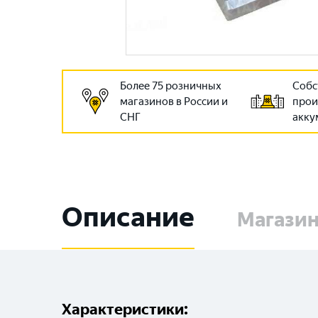
Более 75 розничных
Собс
магазинов в России и
прои
СНГ
акку
Описание
Магази
Характеристики: