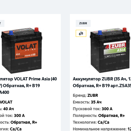
Великий Новгород
Санкт-Петербург
Гатчина
Смоленск
Москва
T
ZUBR
лятор VOLAT Prime Asia (40
Аккумулятор ZUBR (35 Ач, 1
V) Обратная, R+ B19
Обратная, R+ B19 арт.ZSA3
A400
Бренд
:
ZUBR
VOLAT
Емкость
:
35 Ач
ь
:
40 Ач
Пусковой ток
:
300 A
ой ток
:
300 A
Полярность
:
Обратная, R+
ость
:
Обратная, R+
Технология
:
Ca/Ca
огия
:
Ca/Ca
Номинальное напряжение
:
1