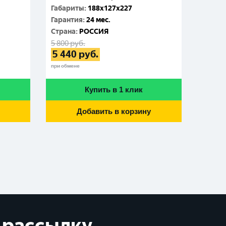
Габариты
:
188x127x227
Габар
Гарантия
:
24 мес.
Гаран
Cтрана
:
РОССИЯ
Cтран
5 800
руб.
6 340
р
5 440
руб.
6 02
при обмене
при обме
Купить в 1 клик
Добавить в корзину
 рассылку