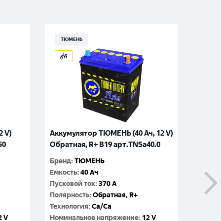
ТЮМЕНЬ
VOL
2 V)
Аккумулятор ТЮМЕНЬ (40 Ач, 12 V)
Аккуму
50
Обратная, R+ B19 арт.TNSa40.0
Обратн
Бренд
:
ТЮМЕНЬ
Бренд
:
Емкость
:
40 Ач
Емкос
Пусковой ток
:
370 A
Пусков
Полярность
:
Обратная, R+
Поляр
Технология
:
Ca/Ca
Технол
2 V
Номинальное напряжение
:
12 V
Номин