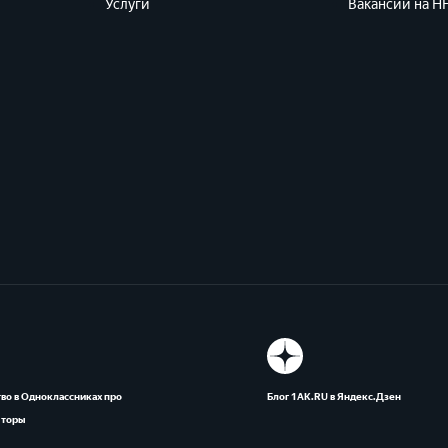
Услуги
Вакансии на HH
во в Одноклассниках про
Блог 1АК.RU в Яндекс.Дзен
яторы