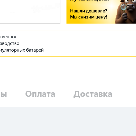
твенное
зводство
муляторных батарей
ны
Оплата
Доставка