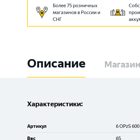
Более 75 розничных
Собс
магазинов в России и
прои
СНГ
акку
Описание
Магази
Характеристики:
Артикул
6 OPzS 600
Вес
65