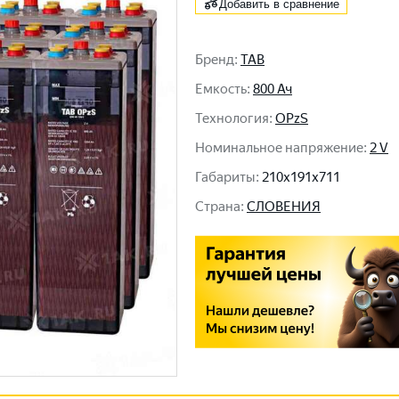
Добавить в сравнение
Бренд
:
TAB
Емкость
:
800 Ач
Технология
:
OPzS
Номинальное напряжение
:
2 V
Габариты
:
210x191x711
Cтрана
:
СЛОВЕНИЯ