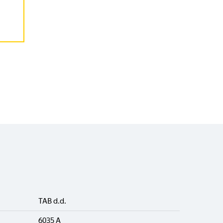
TAB d.d.
6035 A