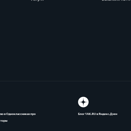
во в Одноклассниках про
Блог 1АК.RU в Яндекс.Дзен
яторы