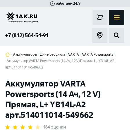
работаем 24/7
Великий Новгород
Санкт-Петербург
Гатчина
Смоленск
Москва
+7 (812) 564-54-91
Аккумуляторы
Для мотоцикла
VARTA
VARTA Powersports
Аккумулятор VARTA Powersports (14 Ач, 12 V) Прямая, L+ YB14L-A2
арт.514011014-549662
Аккумулятор VARTA
Powersports (14 Ач, 12 V)
Прямая, L+ YB14L-A2
арт.514011014-549662
164 оценки