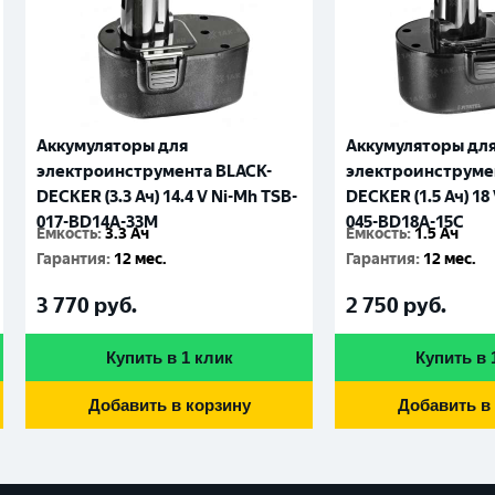
Аккумуляторы для
Аккумуляторы дл
электроинструмента BLACK-
электроинструме
DECKER (3.3 Ач) 14.4 V Ni-Mh TSB-
DECKER (1.5 Ач) 18
017-BD14A-33M
045-BD18A-15C
Емкость
:
3.3 Ач
Емкость
:
1.5 Ач
Гарантия
:
12 мес.
Гарантия
:
12 мес.
3 770
руб.
2 750
руб.
Купить в 1 клик
Купить в 
Добавить в корзину
Добавить в