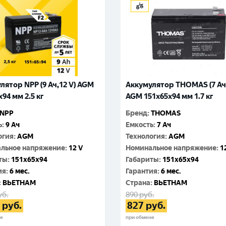
лятор NPP (9 Ач,12 V) AGM
Аккумулятор THOMAS (7 Ач,
94 мм 2.5 кг
AGM 151x65x94 мм 1.7 кг
NPP
Бренд
:
THOMAS
ь
:
9 Ач
Емкость
:
7 Ач
огия
:
AGM
Технология
:
AGM
льное напряжение
:
12 V
Номинальное напряжение
:
1
ты
:
151x65x94
Габариты
:
151x65x94
ия
:
6 мес.
Гарантия
:
6 мес.
:
ВЬЕТНАМ
Cтрана
:
ВЬЕТНАМ
уб.
890
руб.
руб.
827
руб.
не
при обмене