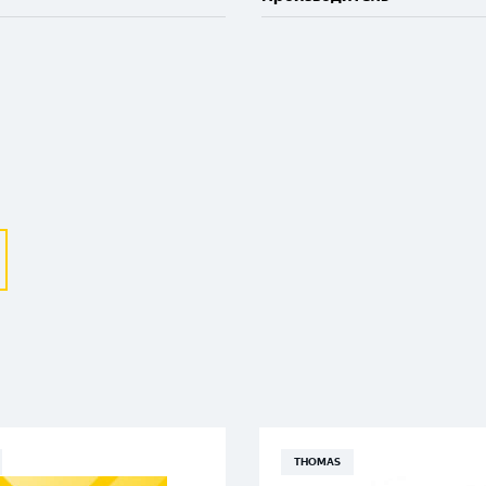
Выберите ваш город
Великий Новгород
Санкт-Петербург
Гатчина
Смоленск
THOMAS
Москва