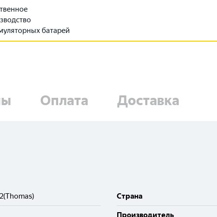
твенное
зводство
муляторных батарей
ны
Оплата
Доставка
T2(Thomas)
Cтрана
Производитель