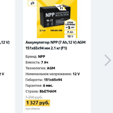
12 V)
Аккумулятор NPP (7 Ah,12 V) AGM
Аккуму
151x65x94 мм 2.1 кг (F1)
151x65
Бренд
:
NPP
Бренд
:
Емкость
:
7 Ач
Емкос
Технология
:
AGM
Технол
2 V
Номинальное напряжение
:
12 V
Номин
Габариты
:
151x65x94
Габар
Гарантия
:
6 мес.
Гаран
Cтрана
:
ВЬЕТНАМ
Cтран
1 390
руб.
1 390
р
1 327
руб.
1 32
при обмене
при обме