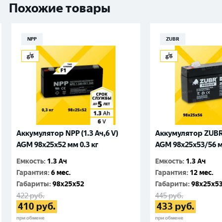
Похожие товары
NPP
ZUBR
Аккумулятор NPP (1.3 Ач,6 V)
Аккумулятор ZUBR (
AGM 98x25x52 мм 0.3 кг
AGM 98x25x53/56 м
Емкость
:
1.3 Ач
Емкость
:
1.3 Ач
Гарантия
:
6 мес.
Гарантия
:
12 мес.
Габариты
:
98x25x52
Габариты
:
98x25x5
422
руб.
445
руб.
410
руб.
433
руб.
при обмене
при обмене