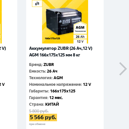
 V)
Аккумулятор ZUBR (26 Ач,12 V)
Аккуму
AGM 166x175x125 мм 8 кг
AGM 16
Бренд
:
ZUBR
Бренд
:
Емкость
:
26 Ач
Емкос
Технология
:
AGM
Технол
2 V
Номинальное напряжение
:
12 V
Номин
Габариты
:
166x175x125
Габар
Гарантия
:
12 мес.
Гаран
Cтрана
:
КИТАЙ
Cтран
5 800
руб.
6 000
р
5 566
руб.
5 74
при обмене
при обме