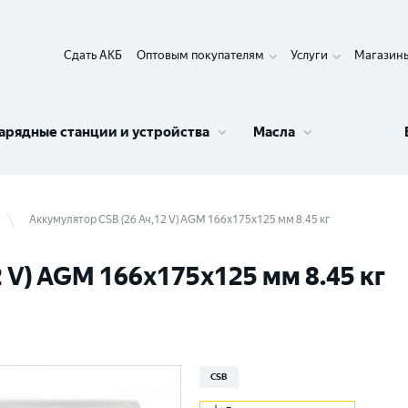
Сдать АКБ
Оптовым покупателям
Услуги
Магазин
арядные станции и устройства
Масла
Аккумулятор CSB (26 Ач,12 V) AGM 166x175x125 мм 8.45 кг
 V) AGM 166x175x125 мм 8.45 кг
CSB