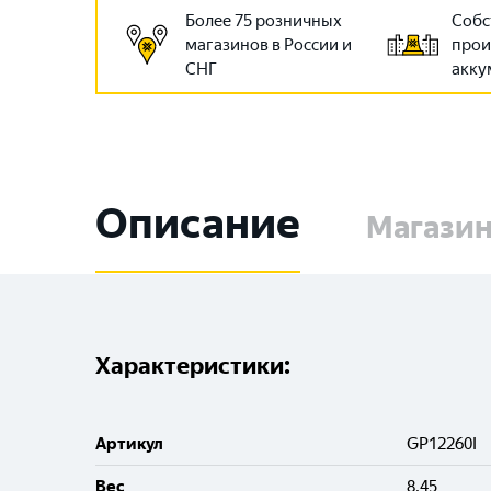
Более 75 розничных
Собс
магазинов в России и
прои
СНГ
акку
Описание
Магази
Характеристики:
Артикул
GP12260I
Вес
8.45