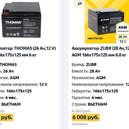
лятор THOMAS (26 Ач,12 V)
Аккумулятор ZUBR (28 Ач,12
6x175x125 мм 6 кг
AGM 166x175x125 мм 8.8 кг
THOMAS
Бренд
:
ZUBR
ь
:
26 Ач
Емкость
:
28 Ач
огия
:
AGM
Технология
:
AGM
льное напряжение
:
12 V
Номинальное напряжение
:
1
ты
:
166x175x125
Габариты
:
166x175x125
ия
:
6 мес.
Гарантия
:
6 мес.
:
ВЬЕТНАМ
Cтрана
:
ВЬЕТНАМ
уб.
6 260
руб.
руб.
6 008
руб.
не
при обмене