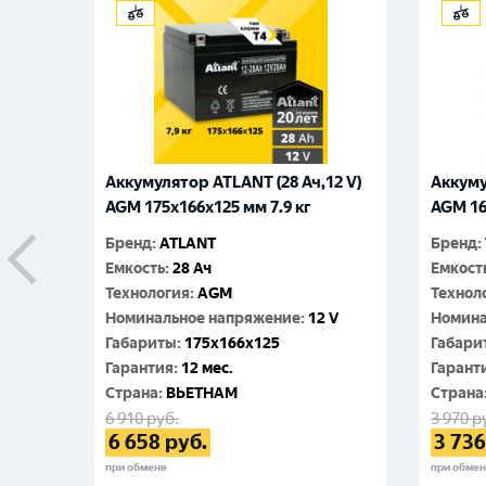
Аккумулятор ATLANT (28 Ач,12 V)
Аккуму
AGM 175x166x125 мм 7.9 кг
AGM 16
Бренд
:
ATLANT
Бренд
:
Емкость
:
28 Ач
Емкост
Технология
:
AGM
Технол
Номинальное напряжение
:
12 V
Номина
Габариты
:
175x166x125
Габари
Гарантия
:
12 мес.
Гарант
Cтрана
:
ВЬЕТНАМ
Cтрана
6 910
руб.
3 970
р
6 658
руб.
3 736
при обмене
при обме