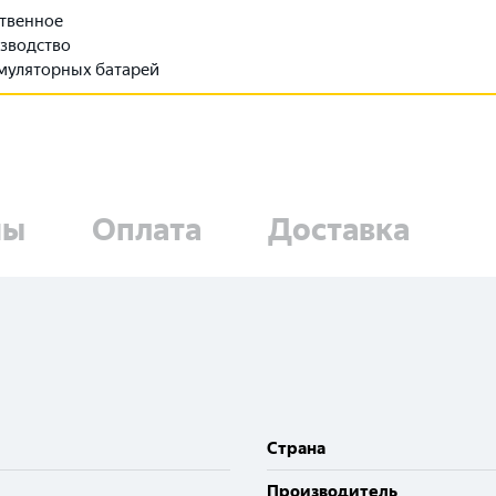
твенное
зводство
муляторных батарей
ны
Оплата
Доставка
Cтрана
Производитель