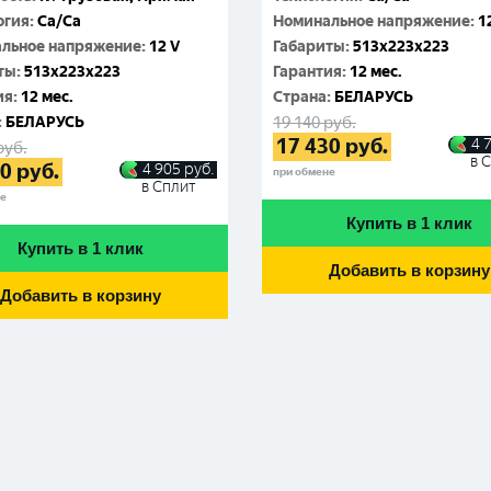
Москва
огия
:
Ca/Ca
Номинальное напряжение
:
1
льное напряжение
:
12 V
Габариты
:
513x223x223
ты
:
513x223x223
Гарантия
:
12 мес.
ия
:
12 мес.
Cтрана
:
БЕЛАРУСЬ
:
БЕЛАРУСЬ
19 140
руб.
17 430
руб.
4 
руб.
в 
10
руб.
4 905
руб.
при обмене
в Сплит
не
Купить в 1 клик
Купить в 1 клик
Добавить в корзину
Добавить в корзину