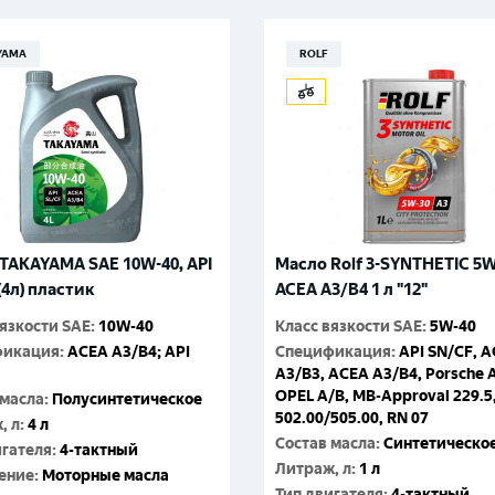
YAMA
ROLF
TAKAYAMA SAE 10W-40, API
Масло Rolf 3-SYNTHETIC 5
(4л) пластик
ACEA A3/B4 1 л "12"
вязкости SAE
:
10W-40
Класс вязкости SAE
:
5W-40
фикация
:
ACEA A3/B4; API
Спецификация
:
API SN/CF, 
A3/B3, ACEA A3/B4, Porsche 
OPEL A/B, MB-Approval 229.5
 масла
:
Полусинтетическое
502.00/505.00, RN 07
, л
:
4 л
Состав масла
:
Синтетическо
игателя
:
4-тактный
Литраж, л
:
1 л
ение
:
Моторные масла
Тип двигателя
:
4-тактный