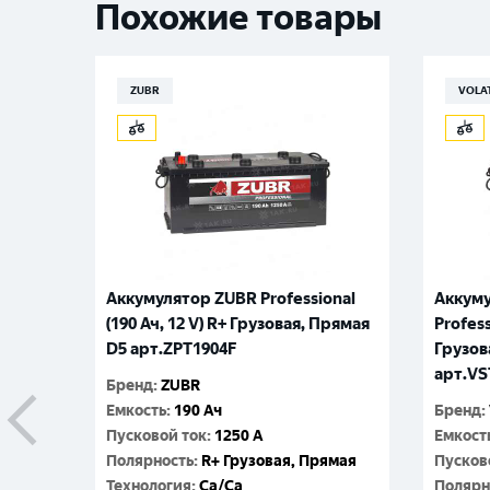
Похожие товары
ZUBR
VOLA
Аккумулятор ZUBR Professional
Аккуму
(190 Ач, 12 V) R+ Грузовая, Прямая
Profess
D5 арт.ZPT1904F
Грузов
арт.VS
Бренд
:
ZUBR
Емкость
:
190 Ач
Бренд
:
Пусковой ток
:
1250 A
Емкост
Полярность
:
R+ Грузовая, Прямая
Пусков
Технология
:
Ca/Ca
Полярн