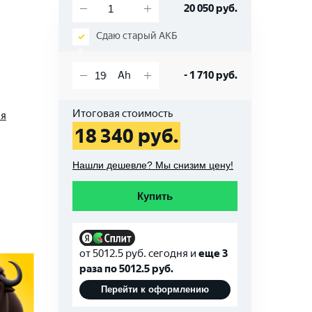
20 050
руб.
Сдаю старый АКБ
-
1 710
руб.
Итоговая стоимость
ая
18 340
руб.
Нашли дешевле? Мы снизим цену!
Купить
от
5012.5
руб. сегодня и
еще 3
раза по
5012.5
руб.
Перейти к оформлению