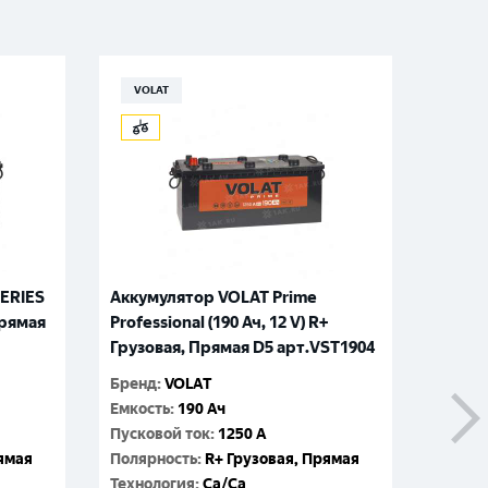
VOLAT
ZUB
ERIES
Аккумулятор VOLAT Prime
Аккуму
Прямая
Professional (190 Ач, 12 V) R+
R+ Гру
Грузовая, Прямая D5 арт.VST1904
арт.Z
Бренд
:
VOLAT
Бренд
:
Емкость
:
190 Ач
Емкос
Пусковой ток
:
1250 A
Пусков
рямая
Полярность
:
R+ Грузовая, Прямая
Поляр
Технология
:
Ca/Ca
Технол