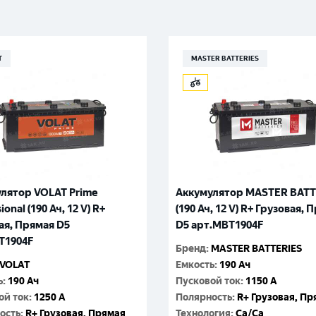
T
MASTER BATTERIES
лятор VOLAT Prime
Аккумулятор MASTER BATT
ional (190 Ач, 12 V) R+
(190 Ач, 12 V) R+ Грузовая, 
ая, Прямая D5
D5 арт.MBT1904F
Выберите ваш город
T1904F
Бренд
:
MASTER BATTERIES
VOLAT
Емкость
:
190 Ач
Великий Новгород
Санкт-Петербург
ь
:
190 Ач
Пусковой ток
:
1150 A
Гатчина
Смоленск
ой ток
:
1250 A
Полярность
:
R+ Грузовая, П
ость
:
R+ Грузовая, Прямая
Технология
:
Ca/Ca