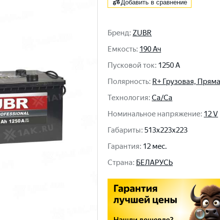
Добавить в сравнение
Бренд
:
ZUBR
Емкость
:
190 Ач
Пусковой ток
:
1250 A
Полярность
:
R+ Грузовая, Прям
Технология
:
Ca/Ca
Номинальное напряжение
:
12 V
Габариты
:
513x223x223
Гарантия
:
12 мес.
Cтрана
:
БЕЛАРУСЬ