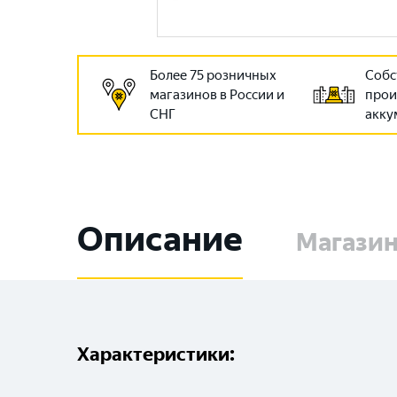
Более 75 розничных
Собс
магазинов в России и
прои
СНГ
акку
Описание
Магази
Характеристики: