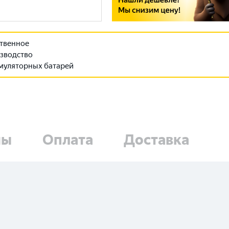
твенное
зводство
муляторных батарей
ны
Оплата
Доставка