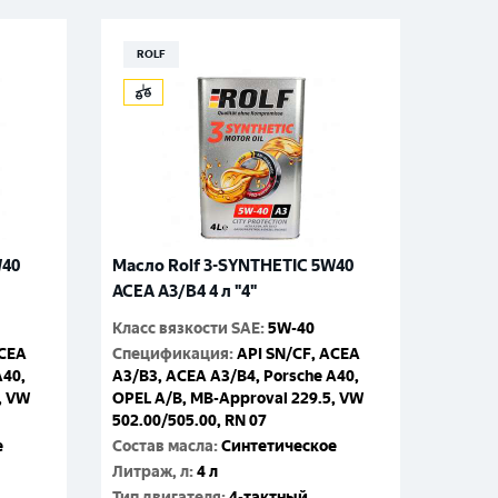
ROLF
W40
Масло Rolf 3-SYNTHETIC 5W40
ACEA A3/B4 4 л "4"
Класс вязкости SAE
:
5W-40
ACEA
Спецификация
:
API SN/CF, ACEA
A40,
A3/B3, ACEA A3/B4, Porsche A40,
, VW
OPEL A/B, MB-Approval 229.5, VW
502.00/505.00, RN 07
е
Состав масла
:
Синтетическое
Литраж, л
:
4 л
Тип двигателя
:
4-тактный