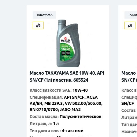
TAKAYAMA
TAKA
Масло TAKAYAMA SAE 10W-40, API
Масло 
SN/CF (1л) пластик, 605524
SN/CF 
Класс вязкости SAE
:
10W-40
Класс 
Спецификация
:
API SN/CF; ACEA
Специ
A3/B4; MB 229.3; VW 502.00/505.00;
SN/CF
RN 0710/0700; JASO MA2
Состав
Состав масла
:
Полусинтетическое
Литраж
Литраж, л
:
1 л
Тип дв
Тип двигателя
:
4-тактный
Назнач