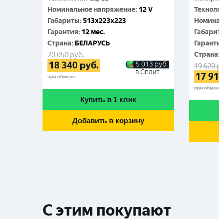
Номинальное напряжение
:
12 V
Технол
Габариты
:
513x223x223
Номина
Гарантия
:
12 мес.
Габари
Cтрана
:
БЕЛАРУСЬ
Гарант
20 050
руб.
Cтрана
18 340
руб.
5 013
руб.
19 620
в Сплит
17 9
при обмене
при обме
Купить в 1 клик
Добавить в корзину
С этим покупают