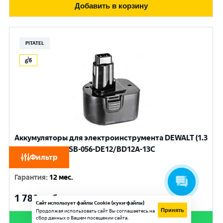
Добавить в корзину
PITATEL
Аккумуляторы для электроинструмента DEWALT (1.3
Ач) 12 V Ni-Cd TSB-056-DE12/BD12A-13C
Фильтр
Емкость
:
1.3 Ач
Гарантия
:
12 мес.
1 780
руб.
Сайт использует файлы Cookie (куки-файлы)
Принять
Продолжая использовать сайт Вы соглашаетесь на
сбор данных о Вашем посещении сайта.
Купить в 1 клик