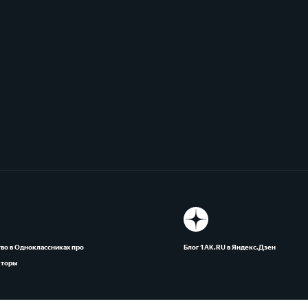
во в Одноклассниках про
Блог 1АК.RU в Яндекс.Дзен
яторы