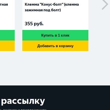
ктная
Клемма "Конус-болт" (клемма
Перех
зажимная под болт)
(клем
355
руб.
315
р
Купить в 1 клик
Добавить в корзину
 рассылку