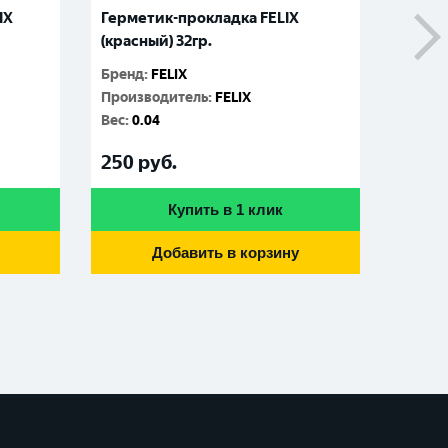
IX
Герметик-прокладка FELIX
Фиксат
(красный) 32гр.
6мл.
Бренд
:
FELIX
Бренд
:
Производитель
:
FELIX
Произ
Вес
:
0.04
Вес
:
0.
250
руб.
225
р
Купить в 1 клик
Добавить в корзину