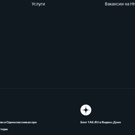
Услуги
Вакансии на HH
во в Одноклассниках про
Блог 1АК.RU в Яндекс.Дзен
яторы