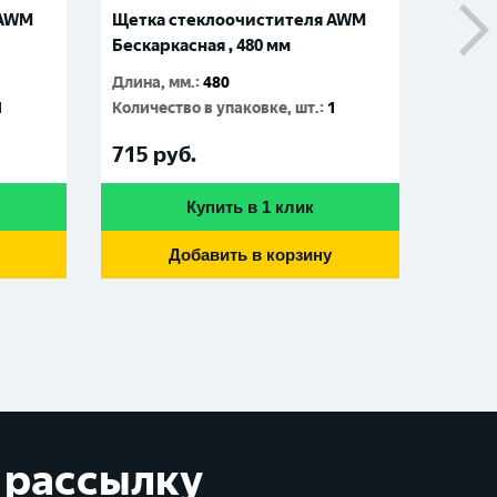
 AWM
Щетка стеклоочистителя AWM
Щетка
Бескаркасная , 480 мм
Бескар
Длина, мм.
:
480
Длина,
1
Количество в упаковке, шт.
:
1
Количе
715
руб.
715
р
Купить в 1 клик
Добавить в корзину
 рассылку