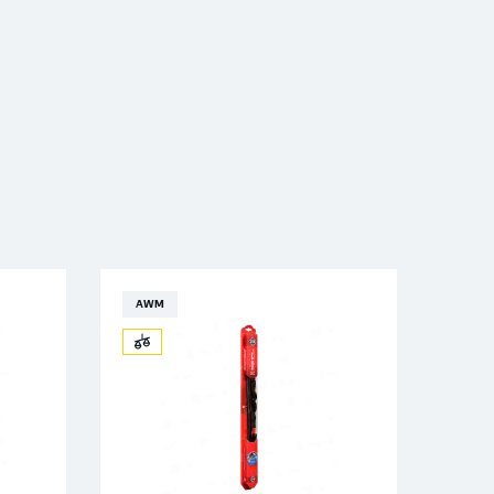
AWM
AW