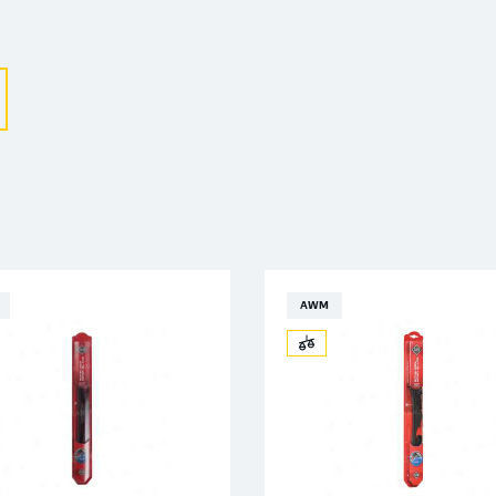
Выберите ваш город
Великий Новгород
Санкт-Петербург
Гатчина
Смоленск
AWM
Москва