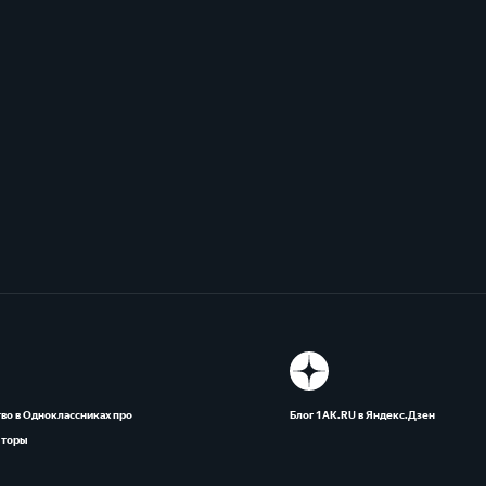
во в Одноклассниках про
Блог 1АК.RU в Яндекс.Дзен
яторы