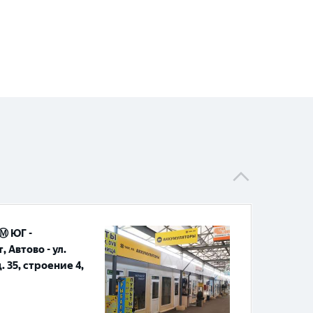
Ⓜ️ ЮГ -
 Автово - ул.
 35, строение 4,