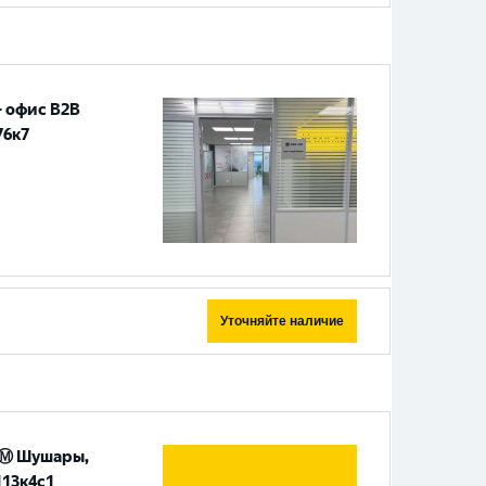
 офис B2B
76к7
Уточняйте наличие
 Ⓜ️ Шушары,
113к4с1