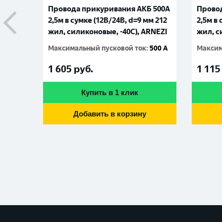
Провода прикуривания АКБ 500А
Провод
2,5м в сумке (12В/24В, d=9 мм 212
2,5м в 
жил, силиконовые, -40С), ARNEZI
жил, с
Максимальный пусковой ток
:
500 A
Максим
1 605
руб.
1 115
Купить в 1 клик
Добавить в корзину