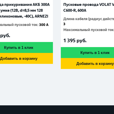
а прикуривания АКБ 300А
Пусковые провода VOLAT V
сумке (12В, d=8,5 мм 128
C600-R, 600A
иликоновые, -40С), ARNEZI
Длина кабеля (радиус действ
3
альный пусковой ток
:
300 A
Максимальный пусковой ток
руб.
1 395
руб.
Купить в 1 клик
Купить в 1 клик
Добавить в корзину
Добавить в корзину