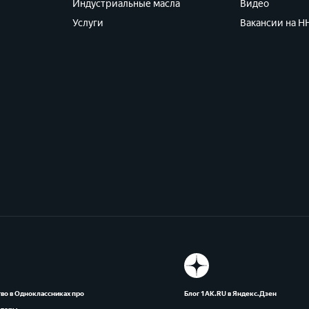
Индустриальные масла
Видео
Услуги
Вакансии на HH
во в Одноклассниках про
Блог 1АК.RU в Яндекс.Дзен