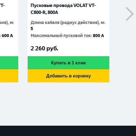
T-
Пусковые провода VOLAT VT-
Прово
C800-R, 800A
Techno
25/24
ия), м
:
Длина кабеля (радиус действия), м
:
5
Длина 
:
600 A
Максимальный пусковой ток
:
800 A
2,5
Макси
2 260
руб.
980
р
Купить в 1 клик
Добавить в корзину