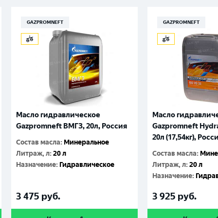
GAZPROMNEFT
GAZPROMNEFT
Масло гидравлическое
Масло гидравлич
Gazpromneft ВМГЗ, 20л, Россия
Gazpromneft Hydra
20л (17,54кг), Росс
Состав масла
:
Минеральное
Литраж, л
:
20 л
Состав масла
:
Мине
Назначение
:
Гидравлическое
Литраж, л
:
20 л
Назначение
:
Гидра
3 475
руб.
3 925
руб.