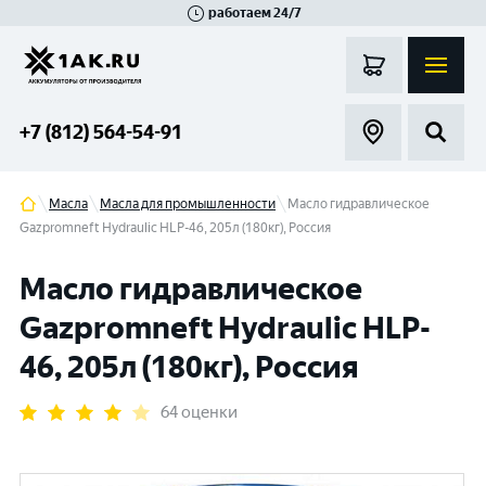
работаем 24/7
Великий Новгород
Санкт-Петербург
Гатчина
Смоленск
Москва
+7 (812) 564-54-91
Масла
Масла для промышленности
Масло гидравлическое
Gazpromneft Hydraulic HLP-46, 205л (180кг), Россия
Масло гидравлическое
Gazpromneft Hydraulic HLP-
46, 205л (180кг), Россия
64 оценки