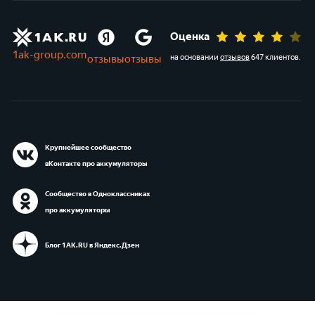
Оценка
1ak-group.com
отзывы
отзывы
на основании
отзывов
647 клиентов
.
Крупнейшее сообщество
вКонтакте про аккумуляторы
Сообщество в Одноклассниках
про аккумуляторы
Блог 1АК.RU в Яндекс.Дзен