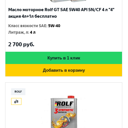
Масло моторное Rolf GT SAE 5W40 API SN/CF 4 л "4"
акция 4л+1л бесплатно
Класс вязкости SAE
:
5W-40
Литраж, л
:
4 л
2 700
руб.
Купить в 1 клик
Добавить в корзину
ROLF