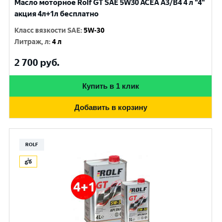
Масло моторное Rolf GT SAE 5W30 ACEA A3/B4 4 л "4"
акция 4л+1л бесплатно
Класс вязкости SAE
:
5W-30
Литраж, л
:
4 л
2 700
руб.
Купить в 1 клик
Добавить в корзину
ROLF