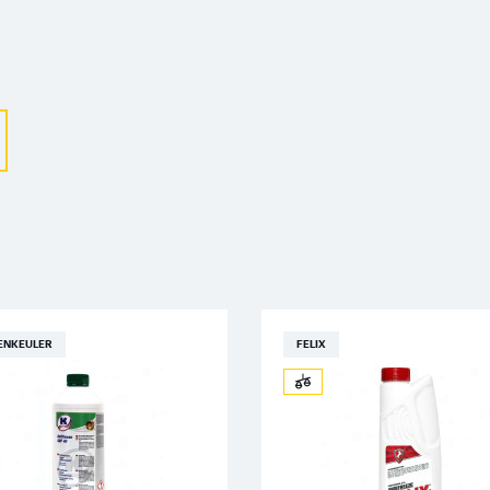
Выберите ваш город
Великий Новгород
Санкт-Петербург
Гатчина
Смоленск
ENKEULER
FELIX
Москва