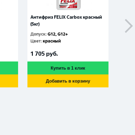
Антифриз FELIX Carbox красный
Антиф
(5кг)
зелены
Допуск
:
G12, G12+
Допус
Цвет
:
красный
Цвет
:
1 705
руб.
410
р
Купить в 1 клик
Добавить в корзину