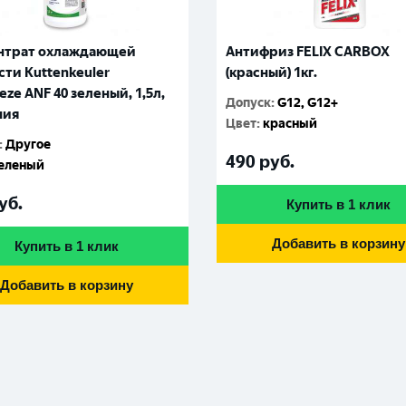
нтрат охлаждающей
Антифриз FELIX CARBOX
ти Kuttenkeuler
(красный) 1кг.
eze ANF 40 зеленый, 1,5л,
Допуск
:
G12, G12+
ния
Цвет
:
красный
:
Другое
490
руб.
еленый
уб.
Купить в 1 клик
Добавить в корзину
Купить в 1 клик
Добавить в корзину