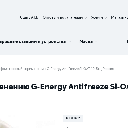
Сдать АКБ
Оптовым покупателям
Услуги
Магазин
арядные станции и устройства
Масла
фриз готовый к применению G-Energy Antifreeze Si-OAT 40, 5кг, Россия
ению G-Energy Antifreeze Si-OAT
G-ENERGY