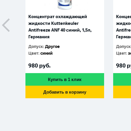
Концентрат охлаждающей
Конце
жидкости Kuttenkeuler
жидкос
Antifreeze ANF 40 синий, 1,5л,
Antifre
Германия
Герма
Допуск
:
Другое
Допуск
Цвет
:
синий
Цвет
:
з
980
руб.
980
р
Купить в 1 клик
Добавить в корзину