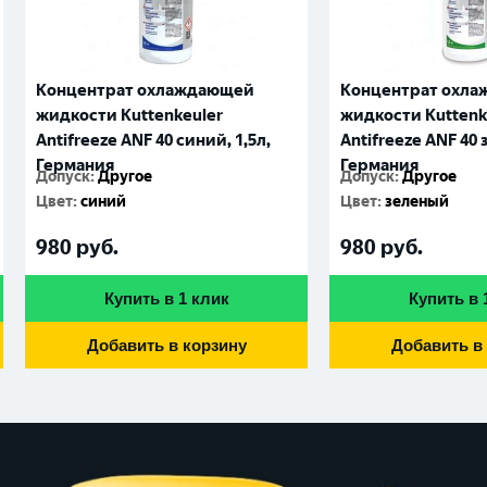
Концентрат охлаждающей
Концентрат охл
жидкости Kuttenkeuler
жидкости Kuttenk
Antifreeze ANF 40 синий, 1,5л,
Antifreeze ANF 40 
Германия
Германия
Допуск
:
Другое
Допуск
:
Другое
Цвет
:
синий
Цвет
:
зеленый
980
руб.
980
руб.
Купить в 1 клик
Купить в 
Добавить в корзину
Добавить в