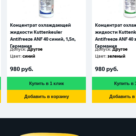
Концентрат охлаждающей
Концентрат охл
жидкости Kuttenkeuler
жидкости Kuttenk
Antifreeze ANF 40 синий, 1,5л,
Antifreeze ANF 40 
Германия
Германия
Допуск
:
Другое
Допуск
:
Другое
Цвет
:
синий
Цвет
:
зеленый
980
руб.
980
руб.
Купить в 1 клик
Купить в 
Добавить в корзину
Добавить в