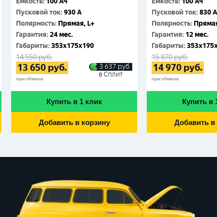
Емкость
:
100 Ач
Емкость
:
100 Ач
Пусковой ток
:
930 A
Пусковой ток
:
830 
Полярность
:
Прямая, L+
Полярность
:
Прямая
Гарантия
:
24 мес.
Гарантия
:
12 мес.
Габариты
:
353x175x190
Габариты
:
353x175
14 550
руб.
15 870
руб.
13 650
руб.
14 970
руб.
3 637
руб.
в Сплит
при обмене
при обмене
Купить в 1 клик
Купить в 
Добавить в корзину
Добавить в