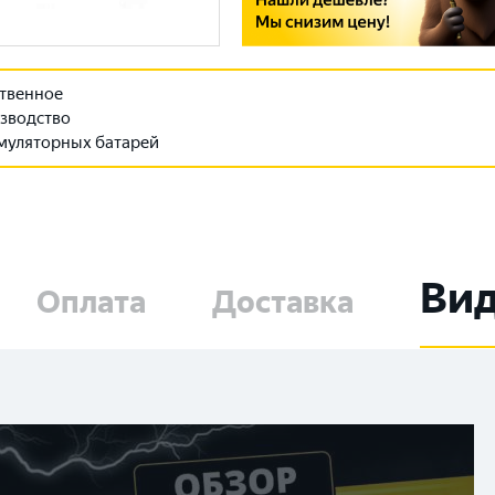
твенное
зводство
муляторных батарей
Ви
Оплата
Доставка