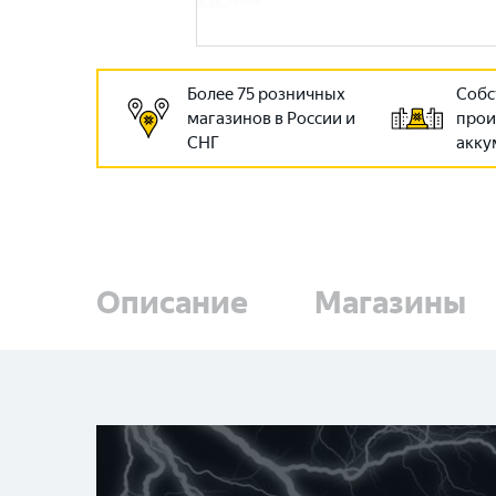
Более 75 розничных
Собс
магазинов в России и
прои
СНГ
акку
Описание
Магазины