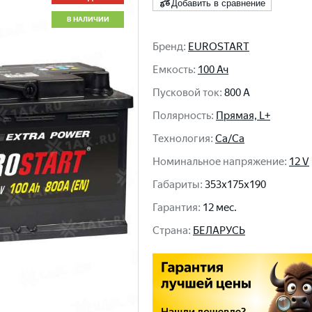
Добавить в сравнение
В НАЛИЧИИ
Бренд
:
EUROSTART
Емкость
:
100 Ач
Пусковой ток
:
800 A
Полярность
:
Прямая, L+
Технология
:
Ca/Ca
Номинальное напряжение
:
12 V
Габариты
:
353x175x190
Гарантия
:
12 мес.
Cтрана
:
БЕЛАРУСЬ