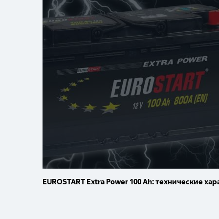
EUROSTART Extra Power 100 Ah: технические ха
Как определить дату производства на аккумул