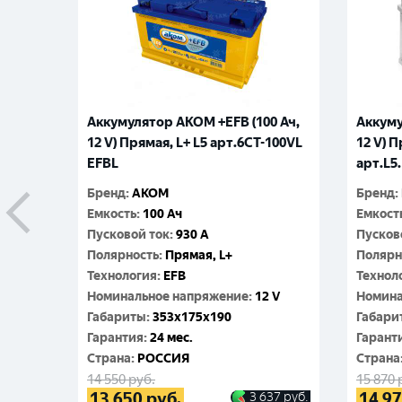
Аккумулятор AKOM +EFB (100 Ач,
Аккуму
12 V) Прямая, L+ L5 арт.6СТ-100VL
12 V) П
EFBL
арт.L5.
Бренд
:
АКОМ
Бренд
:
Емкость
:
100 Ач
Емкост
Пусковой ток
:
930 A
Пусков
Полярность
:
Прямая, L+
Полярн
Технология
:
EFB
Технол
Номинальное напряжение
:
12 V
Номина
Габариты
:
353x175x190
Габари
Гарантия
:
24 мес.
Гарант
Cтрана
:
РОССИЯ
Cтрана
14 550
руб.
15 870
13 650
руб.
14 9
3 637
руб.