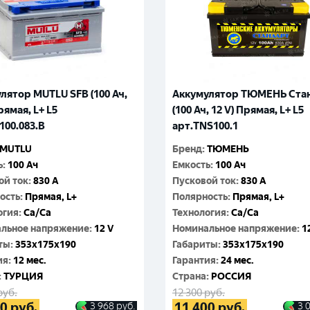
лятор MUTLU SFB (100 Ач,
Аккумулятор ТЮМЕНЬ Ста
рямая, L+ L5
(100 Ач, 12 V) Прямая, L+ L5
100.083.B
арт.TNS100.1
MUTLU
Бренд
:
ТЮМЕНЬ
ь
:
100 Ач
Емкость
:
100 Ач
ой ток
:
830 A
Пусковой ток
:
830 A
ость
:
Прямая, L+
Полярность
:
Прямая, L+
огия
:
Ca/Ca
Технология
:
Ca/Ca
льное напряжение
:
12 V
Номинальное напряжение
:
1
ты
:
353x175x190
Габариты
:
353x175x190
ия
:
12 мес.
Гарантия
:
24 мес.
:
ТУРЦИЯ
Cтрана
:
РОССИЯ
руб.
12 300
руб.
70
руб.
11 400
руб.
3 968
руб.
3 