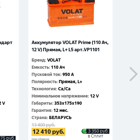
ндарт
Аккумулятор VOLAT Prime (110 Ач,
Аккум
12 V) Прямая, L+ L5 арт.VP1101
Ач, 12
Бренд
:
VOLAT
Бренд
:
Емкость
:
110 Ач
Емкос
Пусковой ток
:
950 A
Пусков
Полярность
:
Прямая, L+
Поляр
Технология
:
Ca/Ca
Технол
Номинальное напряжение
:
12 V
Номин
2 V
Габариты
:
353x175x190
Габар
Гарантия
:
12 мес.
Гаран
Cтрана
:
БЕЛАРУСЬ
Cтран
13 400
руб.
9 460
р
12 410
руб.
8 65
3 350
руб.
в Сплит
075
руб.
при обмене
при обме