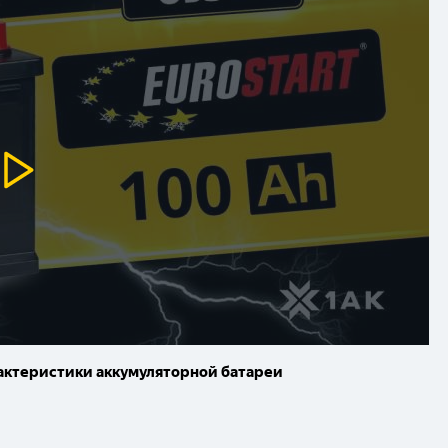
рактеристики аккумуляторной батареи
яторе EUROSTART?