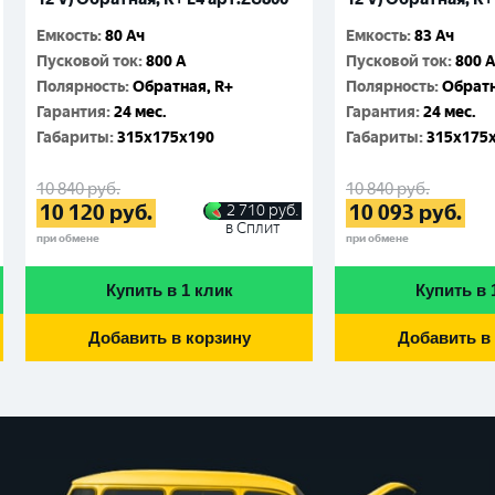
Емкость
:
80 Ач
Емкость
:
83 Ач
Пусковой ток
:
800 A
Пусковой ток
:
800 
Полярность
:
Обратная, R+
Полярность
:
Обратн
Гарантия
:
24 мес.
Гарантия
:
24 мес.
Габариты
:
315x175x190
Габариты
:
315x175
10 840
руб.
10 840
руб.
10 120
руб.
10 093
руб.
2 710
руб.
в Сплит
при обмене
при обмене
Купить в 1 клик
Купить в 
Добавить в корзину
Добавить в