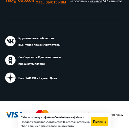
1ak-group.com
отзывы
отзывы
на основании
отзывов
647 клиентов
.
Крупнейшее сообщество
вКонтакте про аккумуляторы
Сообщество в Одноклассниках
про аккумуляторы
Блог 1АК.RU в Яндекс.Дзен
Сайт использует файлы Cookie (куки-файлы)
Принять
Продолжая использовать сайт Вы соглашаетесь на
сбор данных о Вашем посещении сайта.