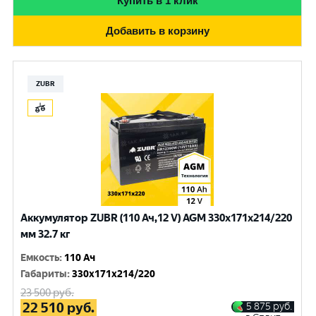
Купить в 1 клик
Добавить в корзину
ZUBR
Аккумулятор ZUBR (110 Ач,12 V) AGM 330x171x214/220
мм 32.7 кг
Емкость
:
110 Ач
Габариты
:
330x171x214/220
23 500
руб.
22 510
руб.
5 875
руб.