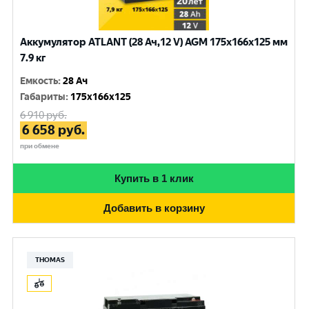
Аккумулятор ATLANT (28 Ач,12 V) AGM 175x166x125 мм
7.9 кг
Емкость
:
28 Ач
Габариты
:
175x166x125
6 910
руб.
6 658
руб.
при обмене
Купить в 1 клик
Добавить в корзину
THOMAS