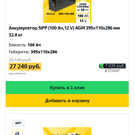
Аккумулятор NPP (100 Ач,12 V) AGM 395x110x286 мм
32.8 кг
Емкость
:
100 Ач
Габариты
:
395x110x286
28 140
руб.
27 240
руб.
7 035
руб.
в Сплит
при обмене
Купить в 1 клик
Добавить в корзину
NPP