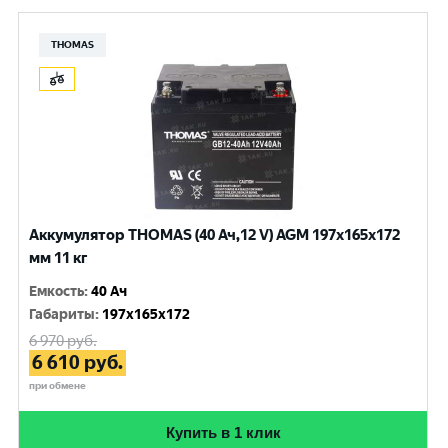
THOMAS
Аккумулятор THOMAS (40 Ач,12 V) AGM 197x165x172
мм 11 кг
Емкость
:
40 Ач
Габариты
:
197x165x172
6 970
руб.
6 610
руб.
при обмене
Купить в 1 клик