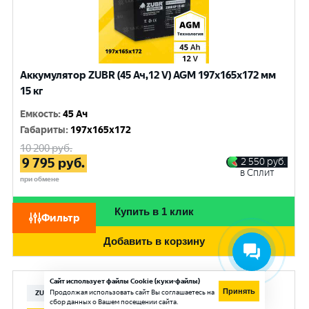
Аккумулятор ZUBR (45 Ач,12 V) AGM 197x165x172 мм
15 кг
Емкость
:
45 Ач
Габариты
:
197x165x172
10 200
руб.
9 795
руб.
2 550
руб.
в Сплит
при обмене
Купить в 1 клик
Фильтр
Добавить в корзину
Сайт использует файлы Cookie (куки-файлы)
Принять
Продолжая использовать сайт Вы соглашаетесь на
ZUBR
сбор данных о Вашем посещении сайта.