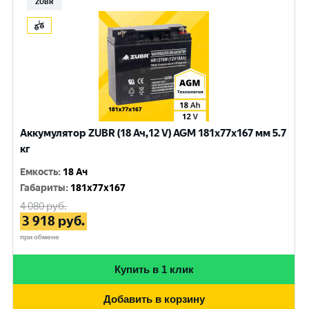
ZUBR
Аккумулятор ZUBR (18 Ач,12 V) AGM 181x77x167 мм 5.7
кг
Емкость
:
18 Ач
Габариты
:
181x77x167
4 080
руб.
3 918
руб.
при обмене
Купить в 1 клик
Добавить в корзину