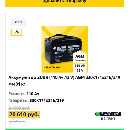
Добавить в корзину
ZUBR
Аккумулятор ZUBR (110 Ач,12 V) AGM 330x171x216/219
мм 31 кг
Емкость
:
110 Ач
Габариты
:
330x171x216/219
21 600
руб.
20 610
руб.
5 400
руб.
в Сплит
при обмене