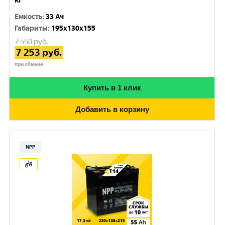
кг
Емкость
:
33 Ач
Габариты
:
195x130x155
7 550
руб.
7 253
руб.
при обмене
Купить в 1 клик
Добавить в корзину
NPP