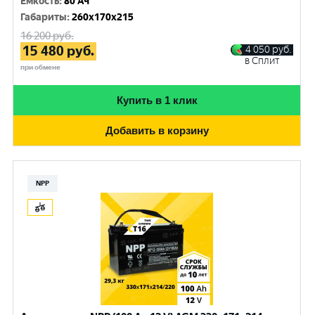
Емкость
:
80 Ач
Габариты
:
260x170x215
16 200
руб.
15 480
руб.
4 050
руб.
в Сплит
при обмене
Купить в 1 клик
Добавить в корзину
NPP