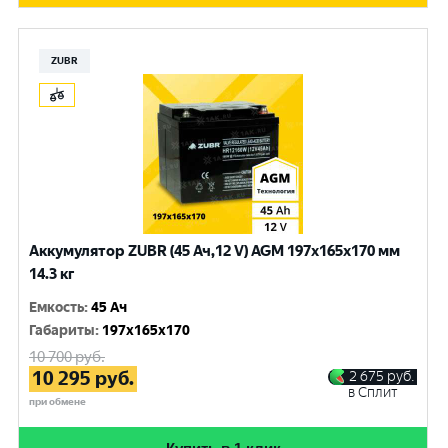
ZUBR
Аккумулятор ZUBR (45 Ач,12 V) AGM 197x165x170 мм
14.3 кг
Емкость
:
45 Ач
Габариты
:
197x165x170
10 700
руб.
10 295
руб.
2 675
руб.
в Сплит
при обмене