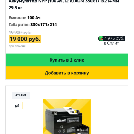
Аккумулятор NPP (100 Ач,12 V) AGM 330x171x214 мм
29.5 кг
Емкость
:
100 Ач
Габариты
:
330x171x214
19 900
руб.
19 000
руб.
4 975
руб.
в Сплит
при обмене
Купить в 1 клик
Добавить в корзину
ATLANT