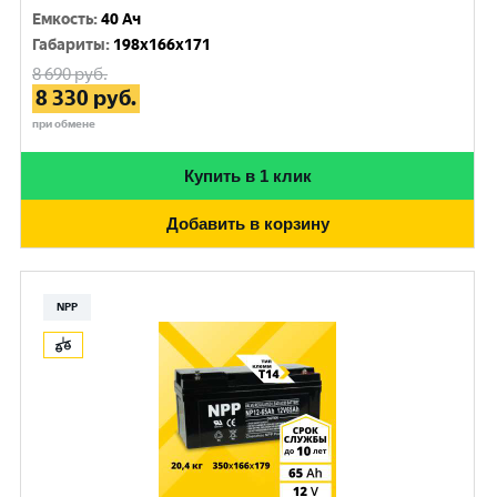
Емкость
:
40 Ач
Габариты
:
198x166x171
8 690
руб.
8 330
руб.
при обмене
Купить в 1 клик
Добавить в корзину
NPP