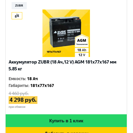
ZUBR
Аккумулятор ZUBR (18 Ач,12 V) AGM 181x77x167 мм
5.85 кг
Емкость
:
18 Ач
Габариты
:
181x77x167
4 460
руб.
4 298
руб.
при обмене
Купить в 1 клик