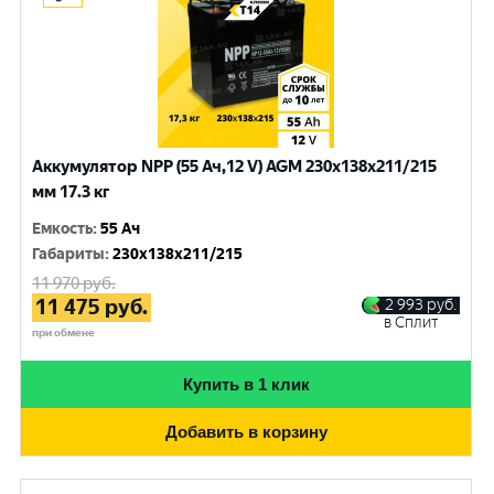
Аккумулятор NPP (55 Ач,12 V) AGM 230x138x211/215
мм 17.3 кг
Емкость
:
55 Ач
Габариты
:
230x138x211/215
11 970
руб.
11 475
руб.
2 993
руб.
в Сплит
при обмене
Купить в 1 клик
Добавить в корзину