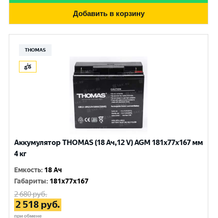
Добавить в корзину
THOMAS
Аккумулятор THOMAS (18 Ач,12 V) AGM 181x77x167 мм
4 кг
Емкость
:
18 Ач
Габариты
:
181x77x167
2 680
руб.
2 518
руб.
при обмене