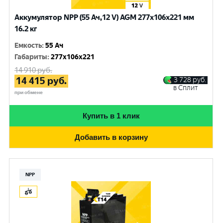
Аккумулятор NPP (55 Ач,12 V) AGM 277x106x221 мм
16.2 кг
Емкость
:
55 Ач
Габариты
:
277x106x221
14 910
руб.
14 415
руб.
3 728
руб.
в Сплит
при обмене
Купить в 1 клик
Добавить в корзину
NPP