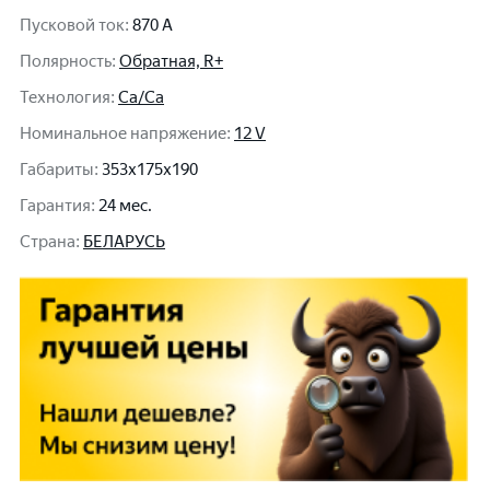
Пусковой ток
:
870 A
Полярность
:
Обратная, R+
Технология
:
Ca/Ca
Номинальное напряжение
:
12 V
Габариты
:
353x175x190
Гарантия
:
24 мес.
Cтрана
:
БЕЛАРУСЬ