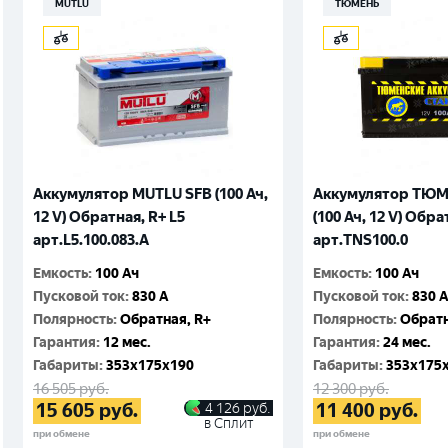
MUTLU
ТЮМЕНЬ
Аккумулятор MUTLU SFB (100 Ач,
Аккумулятор ТЮМ
12 V) Обратная, R+ L5
(100 Ач, 12 V) Обра
арт.L5.100.083.A
арт.TNS100.0
Емкость
:
100 Ач
Емкость
:
100 Ач
Пусковой ток
:
830 A
Пусковой ток
:
830 
Полярность
:
Обратная, R+
Полярность
:
Обратн
Гарантия
:
12 мес.
Гарантия
:
24 мес.
Габариты
:
353x175x190
Габариты
:
353x175
16 505
руб.
12 300
руб.
15 605
руб.
11 400
руб.
4 126
руб.
в Сплит
при обмене
при обмене