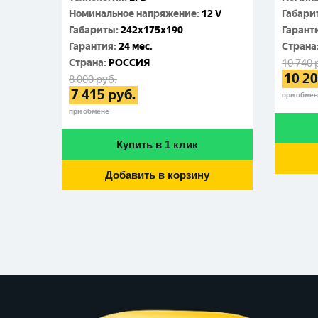
Номинальное напряжение
:
12 V
Габари
Габариты
:
242x175x190
Гарант
Гарантия
:
24 мес.
Cтрана
Cтрана
:
РОССИЯ
10 740
10 2
8 000
руб.
7 415
руб.
при обме
при обмене
Купить в 1 клик
Добавить в корзину