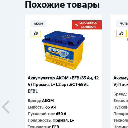
Похожие товары
СЕГОДНЯ СО
АКОМ
MUTL
СКИДКОЙ
Аккумулятор AKOM +EFB (65 Ач, 12
Аккуму
V) Прямая, L+ L2 арт.6СТ-65VL
V) Прям
EFBL
Бренд
:
Бренд
:
АКОМ
Емкост
Емкость
:
65 Ач
Пусков
Пусковой ток
:
650 A
Полярн
Полярность
:
Прямая, L+
Технол
Технология
:
EFB
Номина