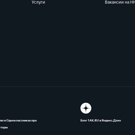
Услуги
Вакансии на HH
во в Одноклассниках про
Блог 1АК.RU в Яндекс.Дзен
яторы