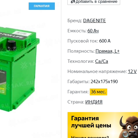
Добавить в сравнение
ГАРАНТИЯ
Бренд
:
DAGENITE
Емкость
:
60 Ач
Пусковой ток
:
600 A
Полярность
:
Прямая, L+
Технология
:
Ca/Ca
Номинальное напряжение
:
12 V
Габариты
:
242x175x190
Гарантия
:
36 мес.
Cтрана
:
ИНДИЯ