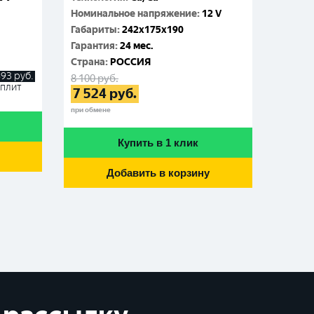
Номинальное напряжение
:
12 V
Номин
Габариты
:
242x175x190
Габар
Гарантия
:
24 мес.
Гаран
Cтрана
:
РОССИЯ
Cтран
893
руб.
8 100
руб.
7 300
р
Сплит
7 524
руб.
6 76
при обмене
при обме
Купить в 1 клик
Добавить в корзину