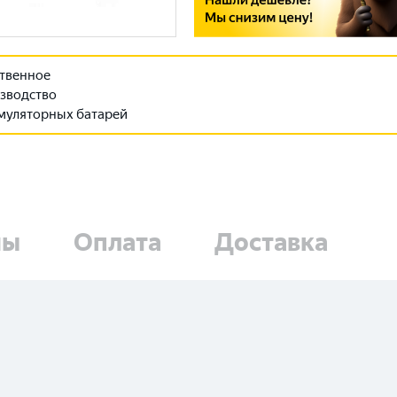
твенное
зводство
муляторных батарей
ны
Оплата
Доставка