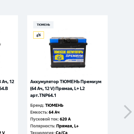
ТЮМЕНЬ
ТЮМ
 Ач, 12
Аккумулятор ТЮМЕНЬ Премиум
Аккум
64.B
(64 Ач, 12 V) Прямая, L+ L2
(60 Ач
арт.TNP64.1
арт.T
Бренд
:
ТЮМЕНЬ
Бренд
:
Емкость
:
64 Ач
Емкос
Пусковой ток
:
620 A
Пусков
Полярность
:
Прямая, L+
Поляр
2 V
Технология
:
Ca/Ca
Технол