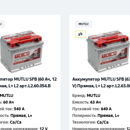
Великий Новгород
Санкт-Петербург
Гатчина
Смоленск
Москва
U
MUTLU
лятор MUTLU SFB (60 Ач, 12
Аккумулятор MUTLU SFB (63
ая, L+ L2 арт.L2.60.054.B
V) Прямая, L+ L2 арт.L2.63.0
MUTLU
Бренд
:
MUTLU
ь
:
60 Ач
Емкость
:
63 Ач
ой ток
:
540 A
Пусковой ток
:
640 A
ость
:
Прямая, L+
Полярность
:
Прямая, L+
огия
:
Ca/Ca
Технология
:
Ca/Ca
льное напряжение
:
12 V
Номинальное напряжение
:
1