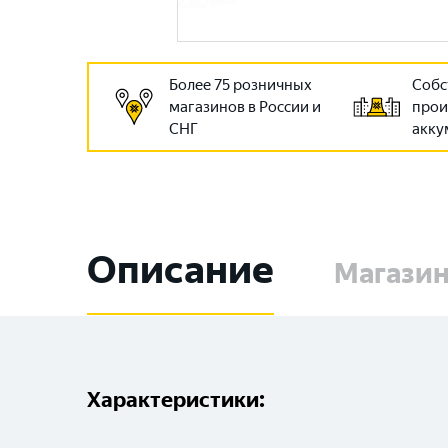
Более 75 розничных
Собс
магазинов в России и
прои
СНГ
акку
Описание
Магази
Характеристики: